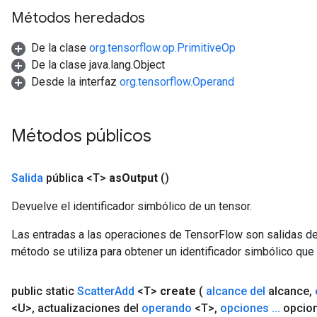
Métodos heredados
De la clase
org.tensorflow.op.PrimitiveOp
De la clase java.lang.Object
Desde la interfaz
org.tensorflow.Operand
Métodos públicos
Salida
pública <T>
as
Output
()
Devuelve el identificador simbólico de un tensor.
Las entradas a las operaciones de TensorFlow son salidas de
método se utiliza para obtener un identificador simbólico que 
public static
Scatter
Add
<T>
create
(
alcance del
alcance
,
<U>
,
actualizaciones del
operando
<T>
,
opciones
.
.
.
opcio