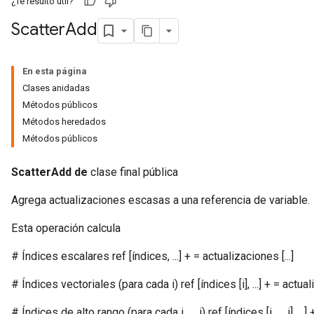
¿Te resultó útil?
Scatter
Add
En esta página
Clases anidadas
Métodos públicos
Métodos heredados
Métodos públicos
ScatterAdd de
clase final pública
Agrega actualizaciones escasas a una referencia de variable.
Esta operación calcula
# Índices escalares ref [índices, ...] + = actualizaciones [...]
# Índices vectoriales (para cada i) ref [índices [i], ...] + = actualiz
# Índices de alto rango (para cada i, ..., j) ref [índices [i, ..., j], ...] +