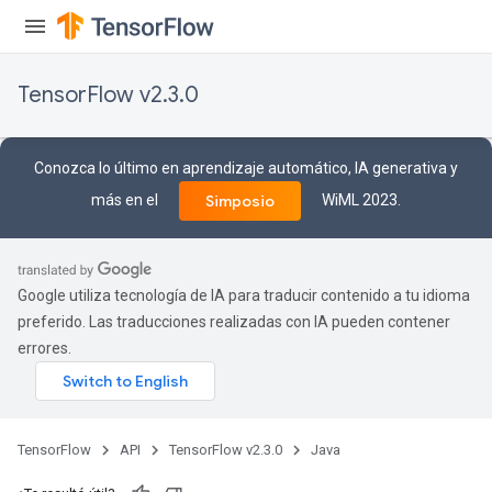
etersGradAccumDebug
arameters
dParametersGradAccumDebug
TensorFlow v2.3.0
meters
ametersGradAccumDebug
ers
Conozca lo último en aprendizaje automático, IA generativa y
tersGradAccumDebug
más en el
WiML 2023.
Simposio
ntDescentParameters
entDescentParametersGradAccumDebug
Google utiliza tecnología de IA para traducir contenido a tu idioma
preferido. Las traducciones realizadas con IA pueden contener
errores.
TensorFlow
API
TensorFlow v2.3.0
Java