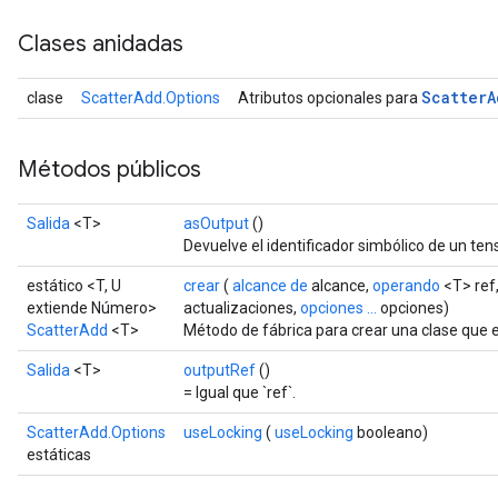
Clases anidadas
Scatter
A
clase
ScatterAdd.Options
Atributos opcionales para
Métodos públicos
Salida
<T>
asOutput
()
Devuelve el identificador simbólico de un tens
estático <T, U
crear
(
alcance de
alcance,
operando
<T> ref
extiende Número>
actualizaciones,
opciones ...
opciones)
ScatterAdd
<T>
Método de fábrica para crear una clase que
Salida
<T>
outputRef
()
= Igual que `ref`.
ScatterAdd.Options
useLocking
(
useLocking
booleano)
estáticas