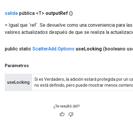
salida
pública <T>
output
Ref
()
= Igual que `ref`. Se devuelve como una conveniencia para las
valores actualizados después de que se realiza la actualizaci
public static
Scatter
Add
.
Options
use
Locking
(booleano us
Parámetros
Si es Verdadero, la adición estará protegida por un 
useLocking
no está definido, pero puede mostrar menos contenc
¿Te resultó útil?