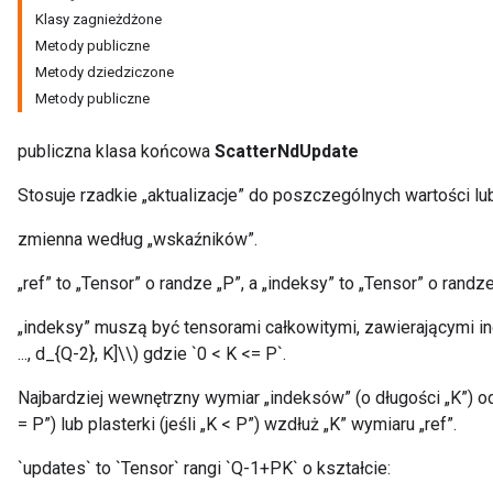
Klasy zagnieżdżone
Metody publiczne
Metody dziedziczone
Metody publiczne
publiczna klasa końcowa
ScatterNdUpdate
Stosuje rzadkie „aktualizacje” do poszczególnych wartości 
zmienna według „wskaźników”.
„ref” to „Tensor” o randze „P”, a „indeksy” to „Tensor” o randze
„indeksy” muszą być tensorami całkowitymi, zawierającymi ind
..., d_{Q-2}, K]\\) gdzie `0 < K <= P`.
Najbardziej wewnętrzny wymiar „indeksów” (o długości „K”) o
= P”) lub plasterki (jeśli „K < P”) wzdłuż „K” wymiaru „ref”.
`updates` to `Tensor` rangi `Q-1+PK` o kształcie: