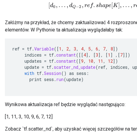
[
d
0
,
.
.
.
,
d
Q
−
2
,
r
e
f
.
s
h
a
p
e
[
K
]
,
.
.
.
,
r
e
f
.
s
Załóżmy na przykład, że chcemy zaktualizować 4 rozproszone
elementów. W Pythonie ta aktualizacja wyglądałaby tak:
ref
=
tf
.
Variable
(
[
1
,
2
,
3
,
4
,
5
,
6
,
7
,
8
]
)
indices
=
tf
.
constant
(
[[
4
]
,
[
3
]
,
[
1
]
,
[
7
]]
)
updates
=
tf
.
constant
(
[
9
,
10
,
11
,
12
]
)
update
=
tf
.
scatter_nd_update
(
ref
,
indices
,
u
with
tf
.
Session
()
as
sess
:
print
sess
.
run
(
update
)
Wynikowa aktualizacja ref będzie wyglądać następująco:
[1, 11, 3, 10, 9, 6, 7, 12]
Zobacz `tf.scatter_nd`, aby uzyskać więcej szczegółów na te