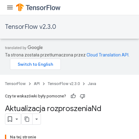
TensorFlow v2.3.0
Ta strona została przetłumaczona przez
Cloud Translation API
.
TensorFlow
API
TensorFlow v2.3.0
Java
Czy te wskazówki były pomocne?
Aktualizacja rozproszenia
Nd
Na tej stronie