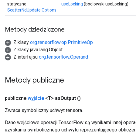
statyczne
useLocking
(boolowski useLocking)
ScatterNdUpdate.Options
Metody dziedziczone
Z klasy
org.tensorflow.op.PrimitiveOp
Z klasy java.lang.Object
Z interfejsu
org.tensorflow.Operand
Metody publiczne
publiczne
wyjście
<T>
as
Output
()
Zwraca symboliczny uchwyt tensora.
Dane wejściowe operacji TensorFlow są wynikami innej operac
uzyskania symbolicznego uchwytu reprezentującego obliczen