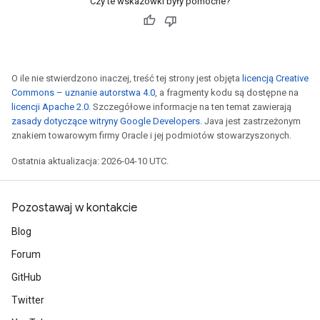
Czy te wskazówki były pomocne?
O ile nie stwierdzono inaczej, treść tej strony jest objęta
licencją Creative
Commons – uznanie autorstwa 4.0
, a fragmenty kodu są dostępne na
licencji Apache 2.0
. Szczegółowe informacje na ten temat zawierają
zasady dotyczące witryny Google Developers
. Java jest zastrzeżonym
znakiem towarowym firmy Oracle i jej podmiotów stowarzyszonych.
Ostatnia aktualizacja: 2026-04-10 UTC.
Pozostawaj w kontakcie
Blog
Forum
GitHub
Twitter