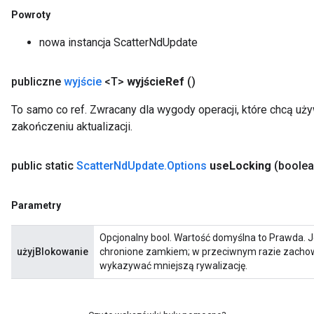
Powroty
nowa instancja ScatterNdUpdate
publiczne
wyjście
<T>
wyjście
Ref
()
To samo co ref. Zwracany dla wygody operacji, które chcą uż
zakończeniu aktualizacji.
public static
Scatter
Nd
Update
.
Options
use
Locking
(boolea
Parametry
Opcjonalny bool. Wartość domyślna to Prawda. J
użyjBlokowanie
chronione zamkiem; w przeciwnym razie zachowa
wykazywać mniejszą rywalizację.