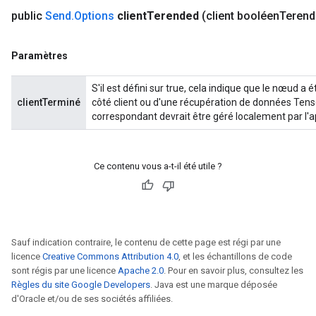
public
Send
.
Options
client
Terended
(client booléen
Terend
Paramètres
S'il est défini sur true, cela indique que le nœud a 
clientTerminé
côté client ou d'une récupération de données Tensor
correspondant devrait être géré localement par l'a
Ce contenu vous a-t-il été utile ?
Sauf indication contraire, le contenu de cette page est régi par une
licence
Creative Commons Attribution 4.0
, et les échantillons de code
sont régis par une licence
Apache 2.0
. Pour en savoir plus, consultez les
Règles du site Google Developers
. Java est une marque déposée
d'Oracle et/ou de ses sociétés affiliées.