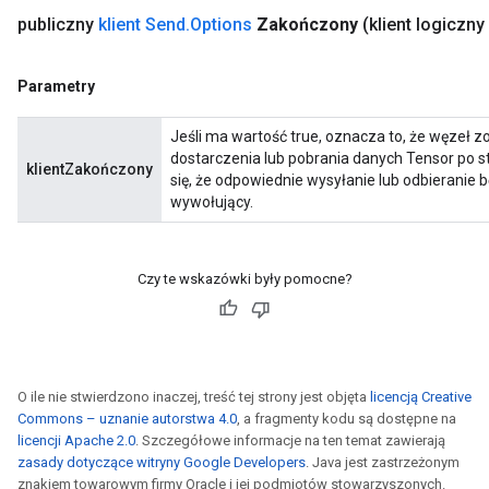
publiczny
klient Send
.
Options
Zakończony
(klient logiczn
Parametry
Jeśli ma wartość true, oznacza to, że węzeł 
dostarczenia lub pobrania danych Tensor po st
klientZakończony
się, że odpowiednie wysyłanie lub odbieranie 
wywołujący.
Czy te wskazówki były pomocne?
O ile nie stwierdzono inaczej, treść tej strony jest objęta
licencją Creative
Commons – uznanie autorstwa 4.0
, a fragmenty kodu są dostępne na
licencji Apache 2.0
. Szczegółowe informacje na ten temat zawierają
zasady dotyczące witryny Google Developers
. Java jest zastrzeżonym
znakiem towarowym firmy Oracle i jej podmiotów stowarzyszonych.