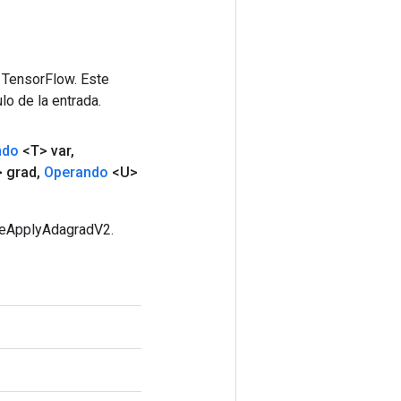
 TensorFlow. Este
lo de la entrada.
ndo
<T> var
,
 grad
,
Operando
<U>
rseApplyAdagradV2.