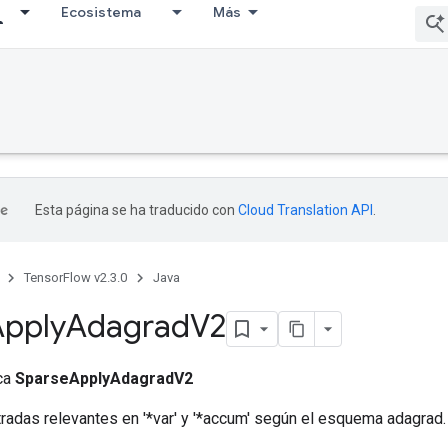
Ecosistema
Más
Esta página se ha traducido con
Cloud Translation API
.
TensorFlow v2.3.0
Java
Apply
Adagrad
V2
ica
SparseApplyAdagradV2
tradas relevantes en '*var' y '*accum' según el esquema adagrad.