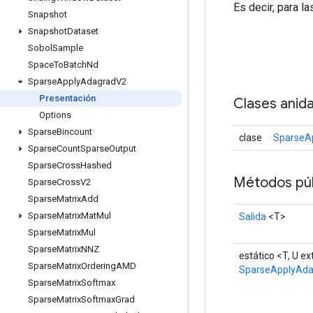
Es decir, para l
Snapshot
Snapshot
Dataset
Sobol
Sample
Space
To
Batch
Nd
Sparse
Apply
Adagrad
V2
Presentación
Clases anid
Options
Sparse
Bincount
clase
SparseA
Sparse
Count
Sparse
Output
Sparse
Cross
Hashed
Métodos púb
Sparse
Cross
V2
Sparse
Matrix
Add
Sparse
Matrix
Mat
Mul
Salida
<T>
Sparse
Matrix
Mul
Sparse
Matrix
NNZ
estático <T, U e
Sparse
Matrix
Ordering
AMD
SparseApplyAd
Sparse
Matrix
Softmax
Sparse
Matrix
Softmax
Grad