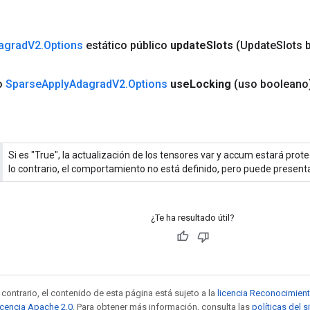
agrad
V2
.
Options
estático público
update
Slots
(Update
Slots 
co
Sparse
Apply
Adagrad
V2
.
Options
use
Locking
(uso booleano
Si es "True", la actualización de los tensores var y accum estará prot
lo contrario, el comportamiento no está definido, pero puede presen
¿Te ha resultado útil?
contrario, el contenido de esta página está sujeto a la
licencia Reconocimien
icencia Apache 2.0
. Para obtener más información, consulta las
políticas del 