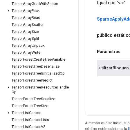
Igual que "var".
Tensor
Array
Grad
With
Shape
Tensor
Array
Pack
Tensor
Array
Read
Sparse
Apply
Ad
Tensor
Array
Scatter
Tensor
Array
Size
público estáti
Tensor
Array
Split
Tensor
Array
Unpack
Parámetros
Tensor
Array
Write
Tensor
Forest
Create
Tree
Variable
Tensor
Forest
Tree
Deserialize
utilizarBloqueo
Tensor
Forest
Tree
Is
Initialized
Op
Tensor
Forest
Tree
Predict
Tensor
Forest
Tree
Resource
Handle
Op
Tensor
Forest
Tree
Serialize
Tensor
Forest
Tree
Size
Tensor
List
Concat
Tensor
List
Concat
Lists
A menos que se indique lo 
Tensor
List
Concat
V2
código están sujetas a la
l