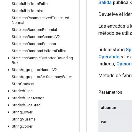
Salida
pública 
Stateful
Uniform
Full
Int
Stateful
Uniform
Int
Devuelve el iden
Stateless
Parameterized
Truncated
Normal
Las entradas a 
Stateless
Random
Binomial
método se utiliz
Stateless
Random
Gamma
V2
Stateless
Random
Poisson
public static
Sp
Stateless
Random
Uniform
Full
Int
Operando
<T> 
Stateless
Sample
Distorted
Bounding
Box
índices
,
Opcion
Stats
Aggregator
Handle
V2
Método de fábri
Stats
Aggregator
Set
Summary
Writer
Stop
Gradient
Strided
Slice
Parámetros
Strided
Slice
Assign
Strided
Slice
Grad
alcance
String
Lower
String
NGrams
var
String
Upper