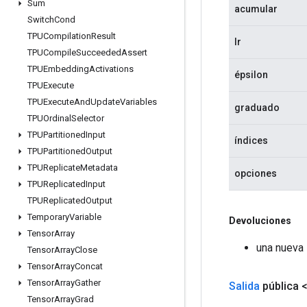
Sum
acumular
Switch
Cond
TPUCompilation
Result
lr
TPUCompile
Succeeded
Assert
TPUEmbedding
Activations
épsilon
TPUExecute
TPUExecute
And
Update
Variables
graduado
TPUOrdinal
Selector
TPUPartitioned
Input
índices
TPUPartitioned
Output
TPUReplicate
Metadata
opciones
TPUReplicated
Input
TPUReplicated
Output
Temporary
Variable
Devoluciones
Tensor
Array
una nueva
Tensor
Array
Close
Tensor
Array
Concat
Tensor
Array
Gather
Salida
pública 
Tensor
Array
Grad