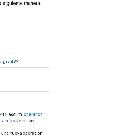
a siguiente manera:
dagrad
V2
<T> accum,
operando
erando
<U> índices,
e una nueva operación