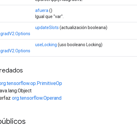
afuera
()
Igual que "var".
updateSlots
(actualización booleana)
gradV2.Options
useLocking
(uso booleano Locking)
gradV2.Options
redados
org.tensorflow.op.PrimitiveOp
java.lang.Object
terfaz
org.tensorflow.Operand
públicos