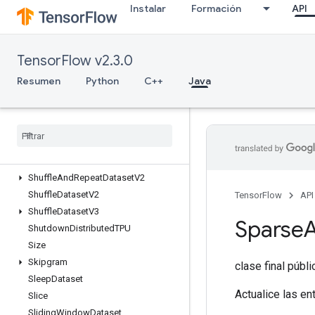
Instalar
Formación
API
ScatterSub
ScatterUpdate
SelectV2
TensorFlow v2.3.0
Send
SendTPUEmbeddingGradients
Resumen
Python
C++
Java
SetDiff1d
Set
Size
Shape
Shape
N
Shard
Dataset
Shuffle
And
Repeat
Dataset
V2
Shuffle
Dataset
V2
TensorFlow
API
Shuffle
Dataset
V3
Sparse
Shutdown
Distributed
TPU
Size
Skipgram
clase final públ
Sleep
Dataset
Actualice las en
Slice
Sliding
Window
Dataset