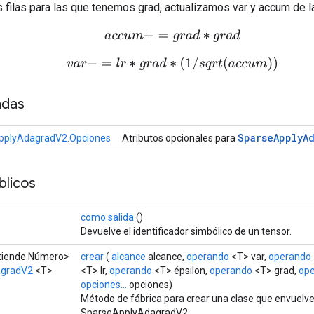
as filas para las que tenemos grad, actualizamos var y accum de l
a
c
c
u
m
+
=
g
r
a
d
∗
g
r
a
d
v
a
r
−
=
l
r
∗
g
r
a
d
∗
(
1
/
s
q
r
t
(
a
c
c
u
m
)
)
adas
Sparse
Apply
A
pplyAdagradV2.Opciones
Atributos opcionales para
licos
como salida
()
Devuelve el identificador simbólico de un tensor.
xtiende Número>
crear
(
alcance
alcance,
operando
<T> var,
operando
agradV2
<T>
<T> lr,
operando
<T> épsilon,
operando
<T> grad,
op
opciones...
opciones)
Método de fábrica para crear una clase que envuelv
SparseApplyAdagradV2.