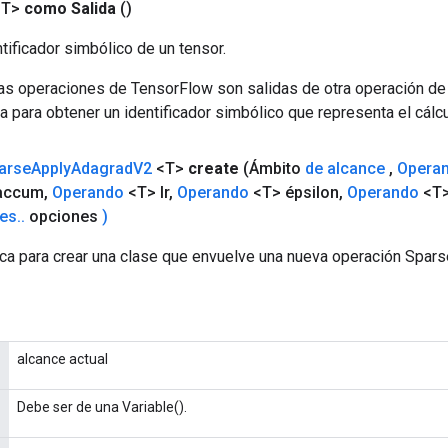
<T>
como Salida
()
tificador simbólico de un tensor.
las operaciones de TensorFlow son salidas de otra operación de
a para obtener un identificador simbólico que representa el cálcu
arse
Apply
Adagrad
V2
<T>
create
(Ámbito
de alcance
,
Opera
accum
,
Operando
<T> lr
,
Operando
<T> épsilon
,
Operando
<T>
es
.
.
opciones
)
ca para crear una clase que envuelve una nueva operación Spa
alcance actual
Debe ser de una Variable().