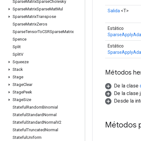
Sparse
Matrix
Sparse
Cholesky
Sparse
Matrix
Sparse
Mat
Mul
Salida
<T>
Sparse
Matrix
Transpose
Sparse
Matrix
Zeros
Estático
Sparse
Tensor
To
CSRSparse
Matrix
SparseApplyAda
Spence
Estático
Split
SparseApplyAda
Split
V
Squeeze
Stack
Métodos he
Stage
Stage
Clear
De la clase
Stage
Peek
De la clase 
Stage
Size
Desde la in
Stateful
Random
Binomial
Stateful
Standard
Normal
Stateful
Standard
Normal
V2
Métodos 
Stateful
Truncated
Normal
Stateful
Uniform