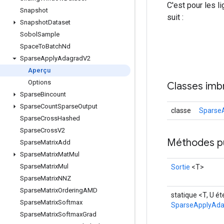
C'est pour les 
Snapshot
suit :
Snapshot
Dataset
Sobol
Sample
Space
To
Batch
Nd
Sparse
Apply
Adagrad
V2
Aperçu
Options
Classes imb
Sparse
Bincount
Sparse
Count
Sparse
Output
classe
Sparse
Sparse
Cross
Hashed
Sparse
Cross
V2
Méthodes p
Sparse
Matrix
Add
Sparse
Matrix
Mat
Mul
Sparse
Matrix
Mul
Sortie
<T>
Sparse
Matrix
NNZ
Sparse
Matrix
Ordering
AMD
statique <T, U é
Sparse
Matrix
Softmax
SparseApplyAd
Sparse
Matrix
Softmax
Grad