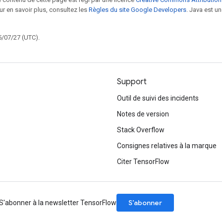
our en savoir plus, consultez les
Règles du site Google Developers
. Java est 
5/07/27 (UTC).
Support
Outil de suivi des incidents
Notes de version
Stack Overflow
Consignes relatives à la marque
Citer TensorFlow
S’abonner
S'abonner à la newsletter TensorFlow