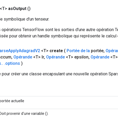
 <T>
as
Output
()
le symbolique d'un tenseur.
 opérations TensorFlow sont les sorties d'une autre opération T
isée pour obtenir un handle symbolique qui représente le calcul d
arse
Apply
Adagrad
V2
<T>
create
(
Portée de la
portée
,
Opéra
accum
,
Opérande
<T> lr
,
Opérande
<T> epsilon
,
Opérande
<T>
s
.
.
.
options
)
 pour créer une classe encapsulant une nouvelle opération Sp
portée actuelle
Doit provenir d'une variable ().