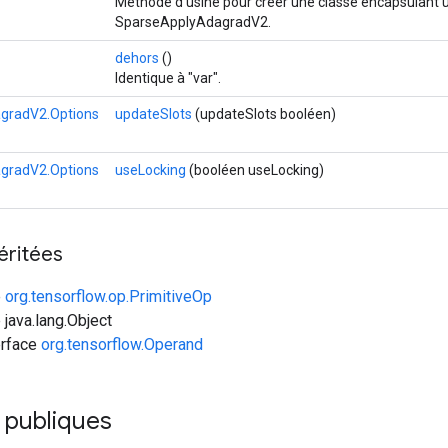
Méthode d'usine pour créer une classe encapsulant 
SparseApplyAdagradV2.
dehors
()
Identique à "var".
gradV2.Options
updateSlots
(updateSlots booléen)
gradV2.Options
useLocking
(booléen useLocking)
éritées
e
org.tensorflow.op.PrimitiveOp
 java.lang.Object
erface
org.tensorflow.Operand
 publiques