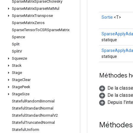
Sparse
Matrix
Sparse
Cholesky
Sparse
Matrix
Sparse
Mat
Mul
Sparse
Matrix
Transpose
Sortie
<T>
Sparse
Matrix
Zeros
Sparse
Tensor
To
CSRSparse
Matrix
SparseApplyAda
Spence
statique
Split
SparseApplyAda
Split
V
statique
Squeeze
Stack
Stage
Méthodes h
Stage
Clear
Stage
Peek
De la class
Stage
Size
De la classe
Stateful
Random
Binomial
Depuis l'int
Stateful
Standard
Normal
Stateful
Standard
Normal
V2
Stateful
Truncated
Normal
Méthodes
Stateful
Uniform