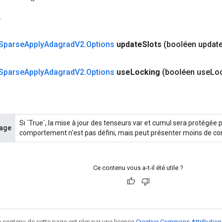
.
Sparse
Apply
Adagrad
V2
.
Options
update
Slots
(booléen updat
Sparse
Apply
Adagrad
V2
.
Options
use
Locking
(booléen use
Lo
Si `True`, la mise à jour des tenseurs var et cumul sera protégée pa
lage
comportement n'est pas défini, mais peut présenter moins de conf
Ce contenu vous a-t-il été utile ?
le contenu de cette page est régi par une licence
Creative Commons Attribution