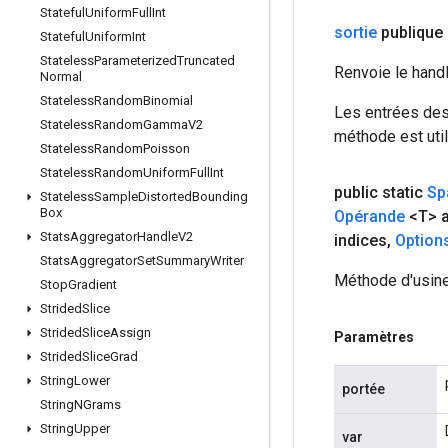
Stateful
Uniform
Full
Int
sortie
publique
Stateful
Uniform
Int
Stateless
Parameterized
Truncated
Renvoie le hand
Normal
Stateless
Random
Binomial
Les entrées des
Stateless
Random
Gamma
V2
méthode est util
Stateless
Random
Poisson
Stateless
Random
Uniform
Full
Int
public static
Sp
Stateless
Sample
Distorted
Bounding
Box
Opérande
<T> 
Stats
Aggregator
Handle
V2
indices
,
Option
Stats
Aggregator
Set
Summary
Writer
Méthode d'usine
Stop
Gradient
Strided
Slice
Strided
Slice
Assign
Paramètres
Strided
Slice
Grad
String
Lower
portée
String
NGrams
String
Upper
var