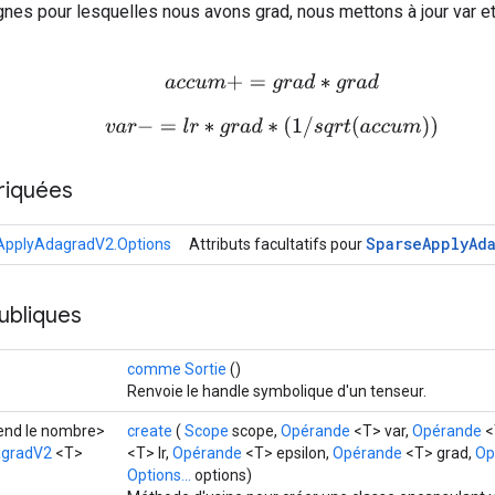
lignes pour lesquelles nous avons grad, nous mettons à jour var
a
c
c
u
m
+
=
g
r
a
d
∗
g
r
a
d
v
a
r
−
=
l
r
∗
g
r
a
d
∗
(
1
/
s
q
r
t
(
a
c
c
u
m
)
)
riquées
Sparse
Apply
Ad
ApplyAdagradV2.Options
Attributs facultatifs pour
ubliques
comme Sortie
()
Renvoie le handle symbolique d'un tenseur.
tend le nombre>
create
(
Scope
scope,
Opérande
<T> var,
Opérande
<
agradV2
<T>
<T> lr,
Opérande
<T> epsilon,
Opérande
<T> grad,
Op
Options...
options)