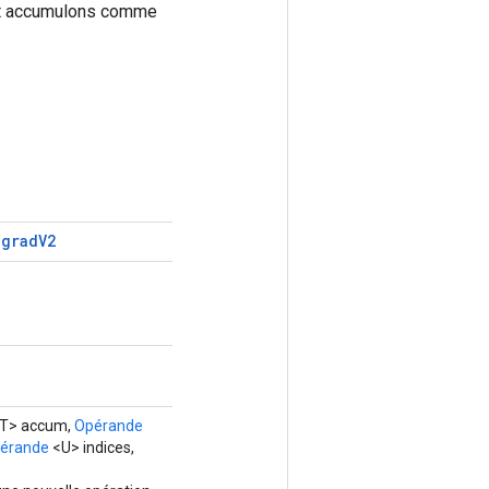
 et accumulons comme
agrad
V2
T> accum,
Opérande
érande
<U> indices,