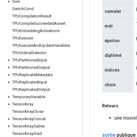
Sum
Switch
Cond
cumuler
TPUCompilation
Result
TPUCompile
Succeeded
Assert
mdr
TPUEmbedding
Activations
TPUExecute
épsilon
TPUExecute
And
Update
Variables
TPUOrdinal
Selector
diplômé
TPUPartitioned
Input
TPUPartitioned
Output
indices
TPUReplicate
Metadata
TPUReplicated
Input
choix
TPUReplicated
Output
Temporary
Variable
Tensor
Array
Retours
Tensor
Array
Close
une nouve
Tensor
Array
Concat
Tensor
Array
Gather
Tensor
Array
Grad
sortie
publique