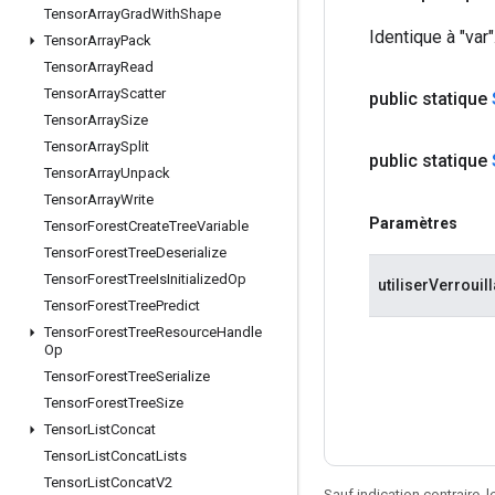
Tensor
Array
Grad
With
Shape
Identique à "var"
Tensor
Array
Pack
Tensor
Array
Read
Tensor
Array
Scatter
public statique
Tensor
Array
Size
Tensor
Array
Split
public statique
Tensor
Array
Unpack
Tensor
Array
Write
Paramètres
Tensor
Forest
Create
Tree
Variable
Tensor
Forest
Tree
Deserialize
Tensor
Forest
Tree
Is
Initialized
Op
utiliserVerrouil
Tensor
Forest
Tree
Predict
Tensor
Forest
Tree
Resource
Handle
Op
Tensor
Forest
Tree
Serialize
Tensor
Forest
Tree
Size
Tensor
List
Concat
Tensor
List
Concat
Lists
Tensor
List
Concat
V2
Sauf indication contraire, 