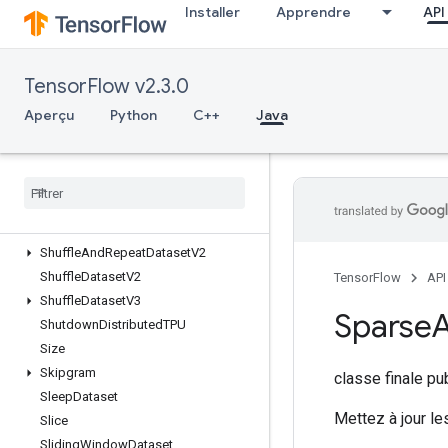
Installer
Apprendre
API
ScatterSub
ScatterUpdate
SelectV2
TensorFlow v2.3.0
Send
SendTPUEmbeddingGradients
Aperçu
Python
C++
Java
SetDiff1d
Set
Size
Shape
Shape
N
Shard
Dataset
Shuffle
And
Repeat
Dataset
V2
Shuffle
Dataset
V2
TensorFlow
API
Shuffle
Dataset
V3
Sparse
Shutdown
Distributed
TPU
Size
Skipgram
classe finale p
Sleep
Dataset
Mettez à jour le
Slice
Sliding
Window
Dataset