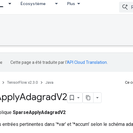
Écosystème
Plus
Cette page a été traduite par l'
API Cloud Translation
.
TensorFlow v2.3.0
Java
Ce co
Apply
Adagrad
V2
ublique
SparseApplyAdagradV2
s entrées pertinentes dans '*var' et '*accum' selon le schéma ad