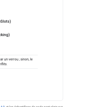
e
Slots)
cking)
r un verrou ; sinon, le
lits.
 4.0
, et les échantillons de code sont régis par