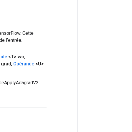
ensorFlow. Cette
e l’entrée.
nde
<T> var
,
 grad
,
Opérande
<U>
arseApplyAdagradV2.