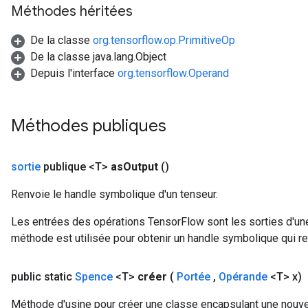
Méthodes héritées
De la classe
org.tensorflow.op.PrimitiveOp
De la classe java.lang.Object
Depuis l'interface
org.tensorflow.Operand
Méthodes publiques
sortie
publique <T>
as
Output
()
Renvoie le handle symbolique d'un tenseur.
Les entrées des opérations TensorFlow sont les sorties d'une
méthode est utilisée pour obtenir un handle symbolique qui rep
public static
Spence
<T>
créer
(
Portée
,
Opérande
<T> x)
Méthode d'usine pour créer une classe encapsulant une nouve