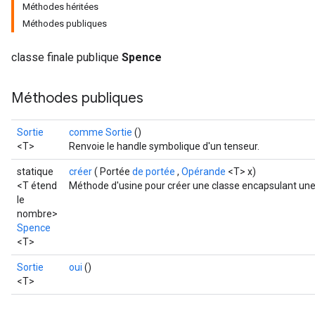
Méthodes héritées
Méthodes publiques
classe finale publique
Spence
Méthodes publiques
Sortie
comme Sortie
()
<T>
Renvoie le handle symbolique d'un tenseur.
statique
créer
( Portée
de portée
,
Opérande
<T> x)
<T étend
Méthode d'usine pour créer une classe encapsulant une
le
nombre>
Spence
<T>
Sortie
oui
()
<T>