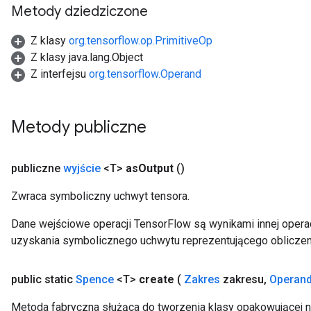
Metody dziedziczone
Z klasy
org.tensorflow.op.PrimitiveOp
Z klasy java.lang.Object
Z interfejsu
org.tensorflow.Operand
Metody publiczne
publiczne
wyjście
<T>
as
Output
()
Zwraca symboliczny uchwyt tensora.
Dane wejściowe operacji TensorFlow są wynikami innej operac
uzyskania symbolicznego uchwytu reprezentującego obliczen
public static
Spence
<T>
create
(
Zakres
zakresu
,
Operan
Metoda fabryczna służąca do tworzenia klasy opakowującej 