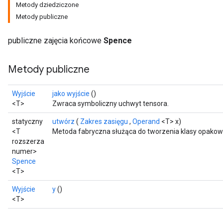
Metody dziedziczone
Metody publiczne
publiczne zajęcia końcowe
Spence
Metody publiczne
Wyjście
jako wyjście
()
<T>
Zwraca symboliczny uchwyt tensora.
statyczny
utwórz
(
Zakres zasięgu
,
Operand
<T> x)
<T
Metoda fabryczna służąca do tworzenia klasy opakow
rozszerza
numer>
Spence
<T>
Wyjście
y
()
<T>