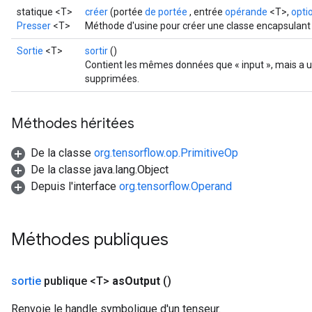
statique <T>
créer
(portée
de portée
, entrée
opérande
<T>,
optio
Presser
<T>
Méthode d'usine pour créer une classe encapsulant
Sortie
<T>
sortir
()
Contient les mêmes données que « input », mais a un
supprimées.
Méthodes héritées
De la classe
org.tensorflow.op.PrimitiveOp
De la classe java.lang.Object
Depuis l'interface
org.tensorflow.Operand
Méthodes publiques
sortie
publique <T>
as
Output
()
Renvoie le handle symbolique d'un tenseur.