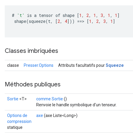
#
't'
is
a
tensor
of
shape
[
1
,
2
,
1
,
3
,
1
,
1
]
shape
(
squeeze
(
t
,
[
2
,
4
]
))
==
>
[
1
,
2
,
3
,
1
]
Classes imbriquées
Squeeze
classe
Presser.Options
Attributs facultatifs pour
Méthodes publiques
Sortie
<T>
comme Sortie
()
Renvoie le handle symbolique d'un tenseur.
Options de
axe
(axe Liste<Long>)
compression
statique