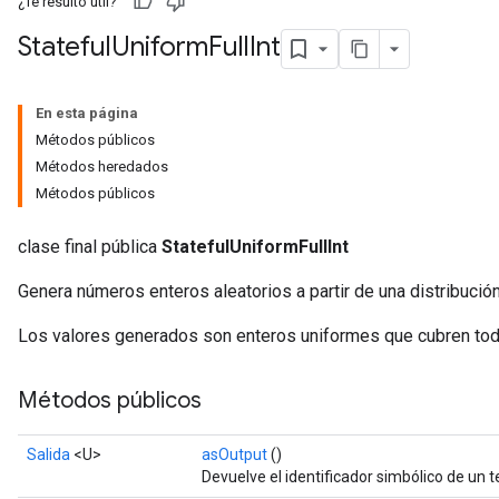
¿Te resultó útil?
Stateful
Uniform
Full
Int
En esta página
Métodos públicos
Métodos heredados
Métodos públicos
clase final pública
StatefulUniformFullInt
Genera números enteros aleatorios a partir de una distribució
Los valores generados son enteros uniformes que cubren todo
Métodos públicos
Salida
<U>
asOutput
()
Devuelve el identificador simbólico de un t