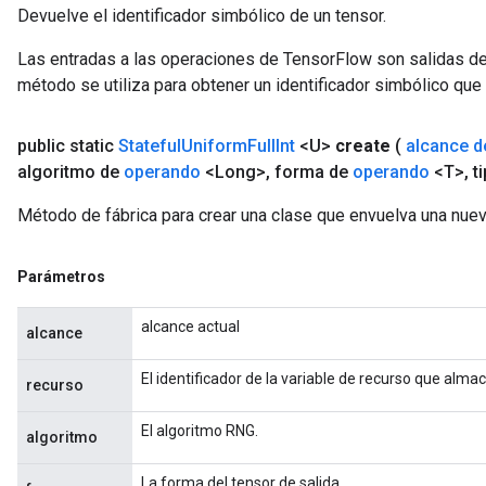
Devuelve el identificador simbólico de un tensor.
Las entradas a las operaciones de TensorFlow son salidas de
método se utiliza para obtener un identificador simbólico que 
public static
Stateful
Uniform
Full
Int
<U>
create
(
alcance d
algoritmo de
operando
<Long>
,
forma de
operando
<T>
,
ti
Método de fábrica para crear una clase que envuelva una nuev
Parámetros
alcance actual
alcance
El identificador de la variable de recurso que alma
recurso
El algoritmo RNG.
algoritmo
La forma del tensor de salida.