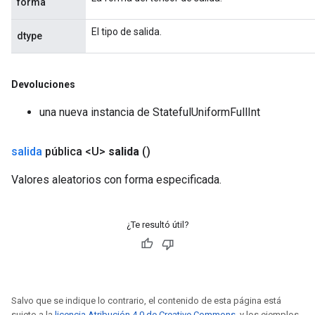
forma
El tipo de salida.
dtype
Devoluciones
una nueva instancia de StatefulUniformFullInt
salida
pública <U>
salida
()
Valores aleatorios con forma especificada.
¿Te resultó útil?
Salvo que se indique lo contrario, el contenido de esta página está
sujeto a la
licencia Atribución 4.0 de Creative Commons
, y los ejemplos