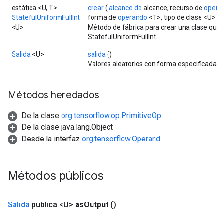
estática <U, T>
crear
(
alcance de
alcance, recurso de
ope
StatefulUniformFullInt
forma de
operando
<T>, tipo de clase <U>
<U>
Método de fábrica para crear una clase q
StatefulUniformFullInt.
Salida
<U>
salida
()
Valores aleatorios con forma especificada
Métodos heredados
De la clase
org.tensorflow.op.PrimitiveOp
De la clase java.lang.Object
Desde la interfaz
org.tensorflow.Operand
Métodos públicos
Salida
pública <U>
as
Output
()