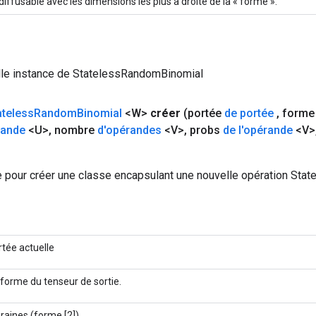
 diffusable avec les dimensions les plus à droite de la « forme ».
lle instance de StatelessRandomBinomial
ateless
Random
Binomial
<W>
créer
(portée
de portée
,
form
rande
<U>
,
nombre
d'opérandes
<V>
,
probs
de l'opérande
<V>
 pour créer une classe encapsulant une nouvelle opération Sta
rtée actuelle
 forme du tenseur de sortie.
graines (forme [2]).