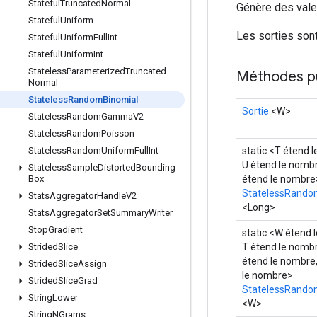
Stateful
Truncated
Normal
Génère des valeu
Stateful
Uniform
Les sorties sont
Stateful
Uniform
Full
Int
Stateful
Uniform
Int
Stateless
Parameterized
Truncated
Méthodes p
Normal
Stateless
Random
Binomial
Sortie
<W>
Stateless
Random
Gamma
V2
Stateless
Random
Poisson
static <T étend 
Stateless
Random
Uniform
Full
Int
U étend le nombr
Stateless
Sample
Distorted
Bounding
étend le nombre
Box
StatelessRando
Stats
Aggregator
Handle
V2
<Long>
Stats
Aggregator
Set
Summary
Writer
Stop
Gradient
static <W étend 
T étend le nombr
Strided
Slice
étend le nombre,
Strided
Slice
Assign
le nombre>
Strided
Slice
Grad
StatelessRando
String
Lower
<W>
String
NGrams