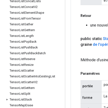
et
Tensor
List
Concat
Lists
Tensor
List
Concat
V2
Tensor
List
Element
Shape
Retour
Tensor
List
From
Tensor
Tensor
List
Gather
une nouve
Tensor
List
Get
Item
Tensor
List
Length
public static
St
Tensor
List
Pop
Back
graine
de l'opé
Tensor
List
Push
Back
Tensor
List
Push
Back
Batch
Tensor
List
Reserve
Méthode d'usine
Tensor
List
Resize
Tensor
List
Scatter
Paramètres
Tensor
List
Scatter
Into
Existing
List
Tensor
List
Scatter
V2
po
portée
Tensor
List
Set
Item
Tensor
List
Split
La
forme
Tensor
List
Stack
Tensor
Map
Erase
2 