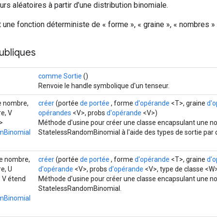
rs aléatoires à partir d’une distribution binomiale.
 une fonction déterministe de « forme », « graine », « nombres »
ubliques
comme Sortie
()
Renvoie le handle symbolique d'un tenseur.
le nombre,
créer
(portée
de portée
, forme
d'opérande
<T>, graine
d'
e, V
opérandes
<V>, probs
d'opérande
<V>)
>
Méthode d'usine pour créer une classe encapsulant une no
mBinomial
StatelessRandomBinomial à l'aide des types de sortie par 
le nombre,
créer
(portée
de portée
, forme
d'opérande
<T>, graine
d'
e, U
d'opérande
<V>, probs
d'opérande
<V>, type de classe <W
 V étend
Méthode d'usine pour créer une classe encapsulant une no
StatelessRandomBinomial.
mBinomial