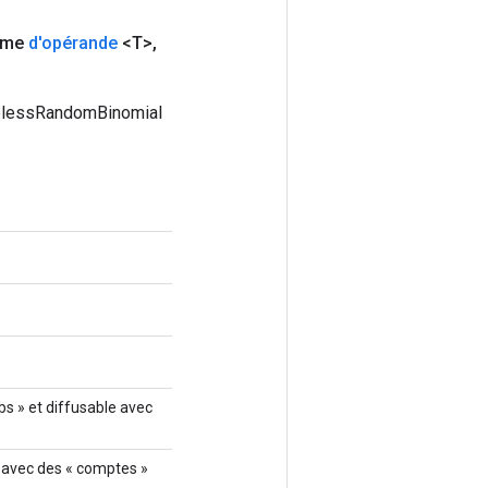
rme
d'opérande
<T>
,
atelessRandomBinomial
bs » et diffusable avec
le avec des « comptes »