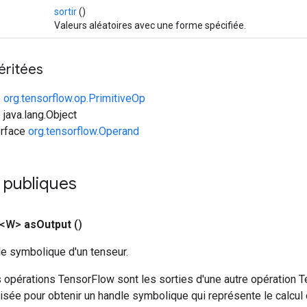
sortir
()
Valeurs aléatoires avec une forme spécifiée.
éritées
e
org.tensorflow.op.PrimitiveOp
 java.lang.Object
erface
org.tensorflow.Operand
 publiques
 <W>
as
Output
()
le symbolique d'un tenseur.
 opérations TensorFlow sont les sorties d'une autre opération T
isée pour obtenir un handle symbolique qui représente le calcul d