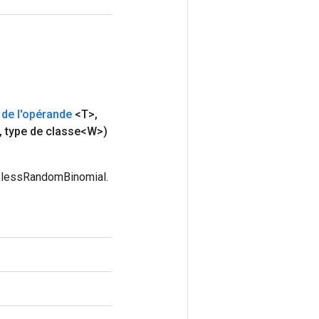
e
de l'opérande
<T>
,
,
type de classe<W>)
telessRandomBinomial.