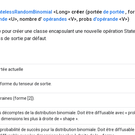
ateless
Random
Binomial
<Long>
créer
(portée
de portée
,
fo
nde
<U>
,
nombre d'
opérandes
<V>
,
probs
d'opérande
<V>)
 pour créer une classe encapsulant une nouvelle opération St
es de sortie par défaut.
rtée actuelle
 forme du tenseur de sortie.
graines (forme [2]).
s décomptes de la distribution binomiale. Doit être diffusable avec « pro
s dimensions les plus à droite de « shape ».
 probabilité de succès pour la distribution binomiale. Doit être diffusab