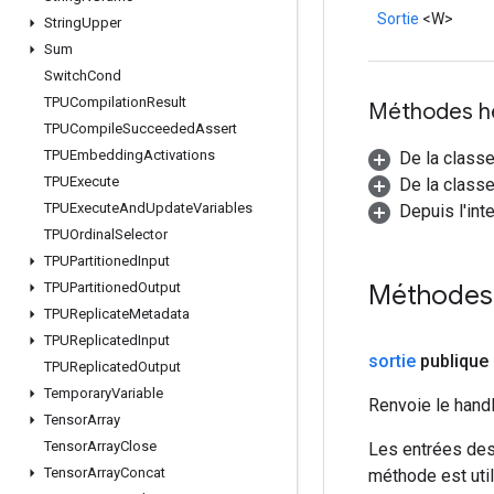
Sortie
<W>
String
Upper
Sum
Switch
Cond
TPUCompilation
Result
Méthodes h
TPUCompile
Succeeded
Assert
TPUEmbedding
Activations
De la class
TPUExecute
De la classe
TPUExecute
And
Update
Variables
Depuis l'int
TPUOrdinal
Selector
TPUPartitioned
Input
Méthodes
TPUPartitioned
Output
TPUReplicate
Metadata
TPUReplicated
Input
sortie
publique
TPUReplicated
Output
Temporary
Variable
Renvoie le hand
Tensor
Array
Tensor
Array
Close
Les entrées des
Tensor
Array
Concat
méthode est util