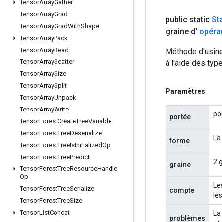
Tensor
Array
Gather
Tensor
Array
Grad
public static
St
Tensor
Array
Grad
With
Shape
graine d'
opéra
Tensor
Array
Pack
Tensor
Array
Read
Méthode d'usine
Tensor
Array
Scatter
à l'aide des typ
Tensor
Array
Size
Tensor
Array
Split
Paramètres
Tensor
Array
Unpack
Tensor
Array
Write
po
portée
Tensor
Forest
Create
Tree
Variable
Tensor
Forest
Tree
Deserialize
La
forme
Tensor
Forest
Tree
Is
Initialized
Op
Tensor
Forest
Tree
Predict
2 
graine
Tensor
Forest
Tree
Resource
Handle
Op
Le
Tensor
Forest
Tree
Serialize
compte
le
Tensor
Forest
Tree
Size
Tensor
List
Concat
La
problèmes