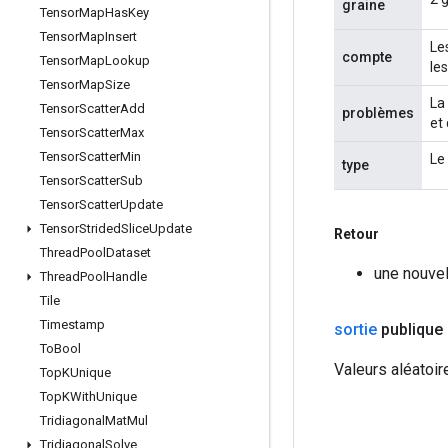
graine
Tensor
Map
Has
Key
Tensor
Map
Insert
Le
compte
Tensor
Map
Lookup
le
Tensor
Map
Size
La
Tensor
Scatter
Add
problèmes
et
Tensor
Scatter
Max
Tensor
Scatter
Min
Le 
type
Tensor
Scatter
Sub
Tensor
Scatter
Update
Tensor
Strided
Slice
Update
Retour
Thread
Pool
Dataset
une nouve
Thread
Pool
Handle
Tile
Timestamp
sortie
publique
To
Bool
Valeurs aléatoir
Top
KUnique
Top
KWith
Unique
Tridiagonal
Mat
Mul
Tridiagonal
Solve