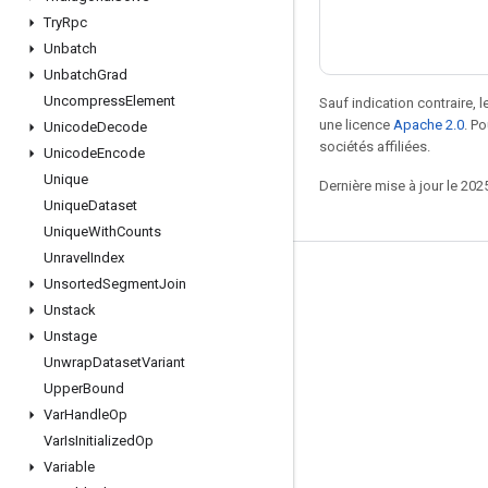
Try
Rpc
Unbatch
Unbatch
Grad
Uncompress
Element
Sauf indication contraire, 
une licence
Apache 2.0
. P
Unicode
Decode
sociétés affiliées.
Unicode
Encode
Unique
Dernière mise à jour le 202
Unique
Dataset
Unique
With
Counts
Unravel
Index
Rester connecté
Unsorted
Segment
Join
Unstack
Blog
Unstage
Forum
Unwrap
Dataset
Variant
GitHub
Upper
Bound
Var
Handle
Op
Twitter
Var
Is
Initialized
Op
YouTube
Variable