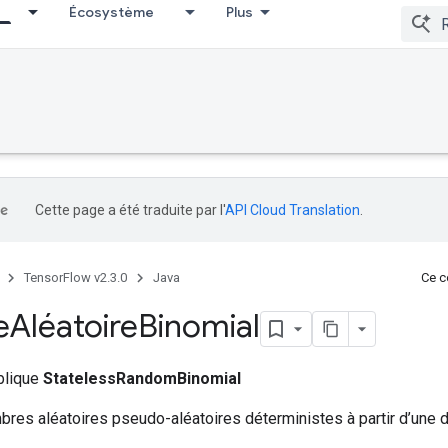
Écosystème
Plus
Cette page a été traduite par l'
API Cloud Translation
.
TensorFlow v2.3.0
Java
Ce co
e
Aléatoire
Binomial
ublique
StatelessRandomBinomial
res aléatoires pseudo-aléatoires déterministes à partir d’une di