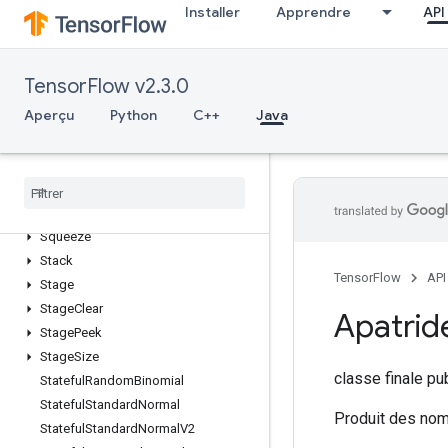
Installer
Apprendre
API
SparseMatrixSoftmaxGrad
SparseMatrixSparseCholesky
SparseMatrixSparseMatMul
TensorFlow v2.3.0
SparseMatrixTranspose
Aperçu
Python
C++
Java
SparseMatrixZeros
Sparse
Tensor
To
CSRSparse
Matrix
Spence
Split
Split
V
Squeeze
Stack
TensorFlow
API
Stage
Stage
Clear
Apatrid
Stage
Peek
Stage
Size
classe finale p
Stateful
Random
Binomial
Stateful
Standard
Normal
Produit des nomb
Stateful
Standard
Normal
V2