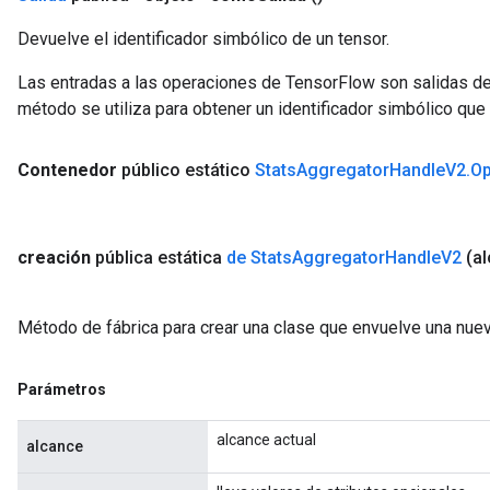
Devuelve el identificador simbólico de un tensor.
Las entradas a las operaciones de TensorFlow son salidas de
método se utiliza para obtener un identificador simbólico que 
Contenedor
público estático
Stats
Aggregator
Handle
V2
.
Op
creación
pública estática
de Stats
Aggregator
Handle
V2
(a
Método de fábrica para crear una clase que envuelve una nu
Parámetros
alcance actual
alcance