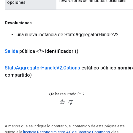
lleva valores de atributos opcionales
opciones
Devoluciones
una nueva instancia de StatsAggregatorHandleV2
Salida
pública <?>
identificador
()
Stats
Aggregator
Handle
V2
.
Options
estático público
nombr
compartido)
¿Te ha resultado útil?
A menos que se indique lo contrario, el contenido de esta página está
sujeto a la
licencia Reconocimiento 4.0 de Creative Commons
y las