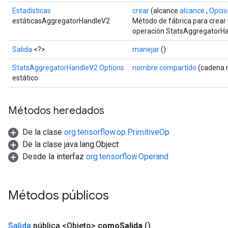
Estadísticas
crear
(alcance
alcance
,
Opcio
estáticasAggregatorHandleV2
Método de fábrica para crear
operación StatsAggregatorH
Salida
<?>
manejar
()
StatsAggregatorHandleV2.Options
nombre compartido
(cadena 
estático
Métodos heredados
De la clase
org.tensorflow.op.PrimitiveOp
De la clase java.lang.Object
Desde la interfaz
org.tensorflow.Operand
Métodos públicos
Salida
pública <Objeto>
como
Salida
()