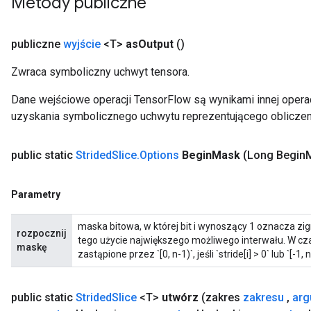
Metody publiczne
publiczne
wyjście
<T>
as
Output
()
Zwraca symboliczny uchwyt tensora.
Dane wejściowe operacji TensorFlow są wynikami innej operac
uzyskania symbolicznego uchwytu reprezentującego obliczen
public static
Strided
Slice
.
Options
Begin
Mask
(Long Begin
Parametry
maska ​​bitowa, w której bit i wynoszący 1 oznacza z
rozpocznij
tego użycie największego możliwego interwału. W cz
maskę
zastąpione przez `[0, n-1)`, jeśli `stride[i] > 0` lub `[-1, n-1
public static
Strided
Slice
<T>
utwórz
(zakres
zakresu
,
arg