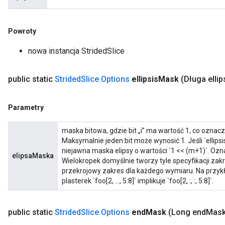
Powroty
nowa instancja StridedSlice
public static
Strided
Slice
.
Options
ellipsis
Mask
(Długa ellip
Parametry
maska ​​bitowa, gdzie bit „i” ma wartość 1, co oznacza,
Maksymalnie jeden bit może wynosić 1. Jeśli `ellip
niejawna maska ​​elipsy o wartości `1 << (m+1)`. Oznacz
elipsaMaska
Wielokropek domyślnie tworzy tyle specyfikacji zakre
przekrojowy zakres dla każdego wymiaru. Na przyk
plasterek `foo[2, ..., 5:8]` implikuje `foo[2, :, :, 5:8]`.
public static
Strided
Slice
.
Options
end
Mask
(Long end
Mask