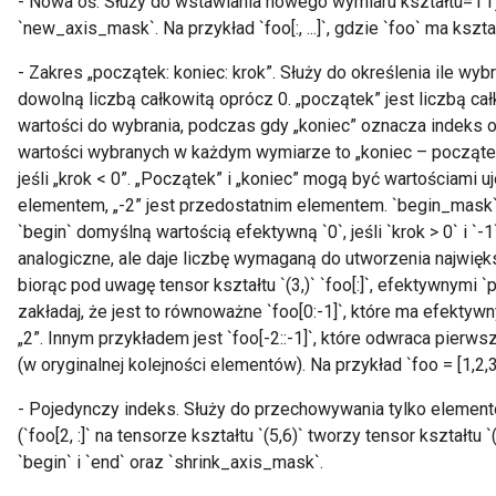
- Nowa oś. Służy do wstawiania nowego wymiaru kształtu=1 i 
etersGradAccumDebug
`new_axis_mask`. Na przykład `foo[:, ...]`, gdzie `foo` ma kształt 
arameters
dParametersGradAccumDebug
- Zakres „początek: koniec: krok”. Służy do określenia ile wy
meters
dowolną liczbą całkowitą oprócz 0. „początek” jest liczbą ca
ametersGradAccumDebug
wartości do wybrania, podczas gdy „koniec” oznacza indeks os
ers
wartości wybranych w każdym wymiarze to „koniec – początek”, 
tersGradAccumDebug
jeśli „krok < 0”. „Początek” i „koniec” mogą być wartościami u
ntDescentParameters
elementem, „-2” jest przedostatnim elementem. `begin_mask` 
entDescentParametersGradAccumDebug
`begin` domyślną wartością efektywną `0`, jeśli `krok > 0` i `-1`
analogiczne, ale daje liczbę wymaganą do utworzenia najwięk
biorąc pod uwagę tensor kształtu `(3,)` `foo[:]`, efektywnymi `p
zakładaj, że jest to równoważne `foo[0:-1]`, które ma efektyw
„2”. Innym przykładem jest `foo[-2::-1]`, które odwraca pierw
(w oryginalnej kolejności elementów). Na przykład `foo = [1,2,3,4]
- Pojedynczy indeks. Służy do przechowywania tylko elementó
(`foo[2, :]` na tensorze kształtu `(5,6)` tworzy tensor kształt
`begin` i `end` oraz `shrink_axis_mask`.