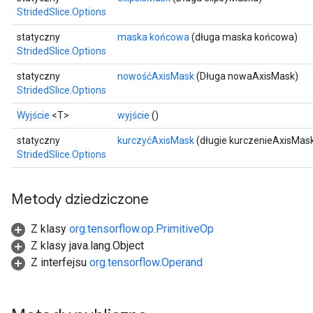
StridedSlice.Options
statyczny
maska ​​końcowa
(długa maska ​​końcowa)
StridedSlice.Options
statyczny
nowośćAxisMask
(Długa nowaAxisMask)
StridedSlice.Options
Wyjście
<T>
wyjście
()
statyczny
kurczyćAxisMask
(długie kurczenieAxisMas
StridedSlice.Options
Metody dziedziczone
Z klasy
org.tensorflow.op.PrimitiveOp
Z klasy java.lang.Object
Z interfejsu
org.tensorflow.Operand