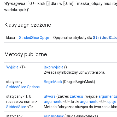
Wymagania
: `0 != kroki[i] dla i w [0, m)` `maska_elipsy musi 
wielokropek)`
Klasy zagnieżdżone
Strided
Sli
klasa
StridedSlice.Opcje
Opcjonalne atrybuty dla
Metody publiczne
Wyjście
<T>
jako wyjście
()
Zwraca symboliczny uchwyt tensora.
statyczny
BeginMask
(Długie BeginMask)
StridedSlice.Options
statyczny <T, U
utwórz
(zakres
zakresu
, wejście
argumentu
rozszerza numer>
argumentu
<U>, kroki
argumentu
<U>,
opcje.
StridedSlice
<T>
Metoda fabryczna służąca do tworzenia klas
statyczny
ellipsisMask
(Długa elipsyMaska)