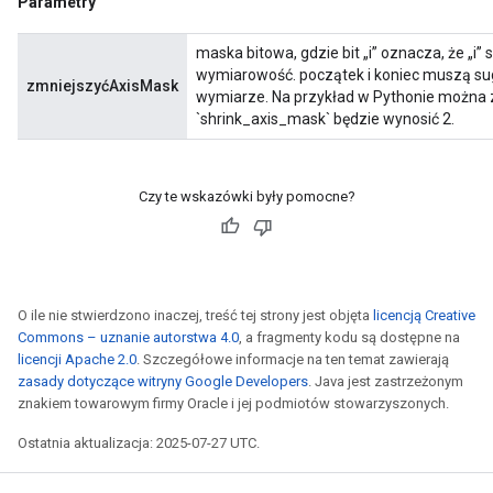
Parametry
maska ​​bitowa, gdzie bit „i” oznacza, że ​​„
wymiarowość. początek i koniec muszą su
zmniejszyćAxisMask
wymiarze. Na przykład w Pythonie można zrob
`shrink_axis_mask` będzie wynosić 2.
Czy te wskazówki były pomocne?
O ile nie stwierdzono inaczej, treść tej strony jest objęta
licencją Creative
Commons – uznanie autorstwa 4.0
, a fragmenty kodu są dostępne na
licencji Apache 2.0
. Szczegółowe informacje na ten temat zawierają
zasady dotyczące witryny Google Developers
. Java jest zastrzeżonym
znakiem towarowym firmy Oracle i jej podmiotów stowarzyszonych.
Ostatnia aktualizacja: 2025-07-27 UTC.