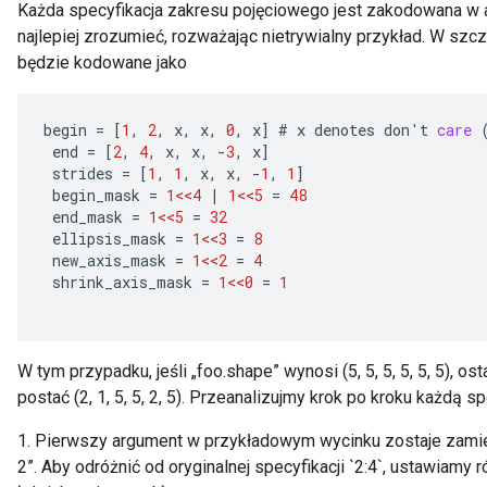
Każda specyfikacja zakresu pojęciowego jest zakodowana w 
najlepiej zrozumieć, rozważając nietrywialny przykład. W szczegól
będzie kodowane jako
begin
=
[
1
,
2
,
x
,
x
,
0
,
x
]
#
x
denotes
don
'
t
care
end
=
[
2
,
4
,
x
,
x
,
-
3
,
x
]
strides
=
[
1
,
1
,
x
,
x
,
-
1
,
1
]
begin_mask
=
1<<4
|
1<<5
=
48
end_mask
=
1<<5
=
32
ellipsis_mask
=
1<<3
=
8
new_axis_mask
=
1<<2
=
4
shrink_axis_mask
=
1<<0
=
1
W tym przypadku, jeśli „foo.shape” wynosi (5, 5, 5, 5, 5, 5), os
postać (2, 1, 5, 5, 2, 5). Przeanalizujmy krok po kroku każdą s
1. Pierwszy argument w przykładowym wycinku zostaje zamienio
2”. Aby odróżnić od oryginalnej specyfikacji `2:4`, ustawiamy