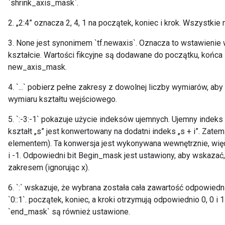
`shrink_axis_mask`.
2. „2:4” oznacza 2, 4, 1 na początek, koniec i krok. Wszystkie
3. None jest synonimem `tf.newaxis`. Oznacza to wstawienie
kształcie. Wartości fikcyjne są dodawane do początku, końca 
new_axis_mask.
4. `...` pobierz pełne zakresy z dowolnej liczby wymiarów, ab
wymiaru kształtu wejściowego.
5. `:-3:-1` pokazuje użycie indeksów ujemnych. Ujemny inde
kształt „s” jest konwertowany na dodatni indeks „s + i”. Zatem `
elementem). Ta konwersja jest wykonywana wewnętrznie, więc 
i -1. Odpowiedni bit Begin_mask jest ustawiony, aby wskazać
zakresem (ignorując x).
6. `:` wskazuje, że wybrana została cała zawartość odpowiedni
`0::1`. początek, koniec, a kroki otrzymują odpowiednio 0, 0 i
`end_mask` są również ustawione.