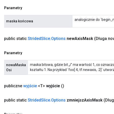
Parametry
analogicznie do `begin_
maska ​​końcowa
public static
Strided
Slice
.
Options
new
Axis
Mask
(Długa no
Parametry
maska ​​bitowa, gdzie bit „i” ma wartość 1, co oznacza
nowaMaska
kształtu 1. Na przykład `foo[:4, tf.newaxis, :2]` utworz
Osi
publiczne
wyjście
<T>
wyjście
()
public static
Strided
Slice
.
Options
zmniejsz
Axis
Mask
(Dług