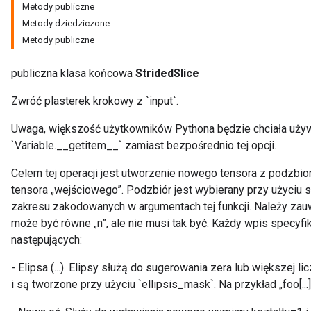
Metody publiczne
Metody dziedziczone
Metody publiczne
publiczna klasa końcowa
StridedSlice
Zwróć plasterek krokowy z `input`.
Uwaga, większość użytkowników Pythona będzie chciała używ
`Variable.__getitem__` zamiast bezpośrednio tej opcji.
sGradAccumDebug
rs
Celem tej operacji jest utworzenie nowego tensora z podz
tersGradAccumDebug
tensora „wejściowego”. Podzbiór jest wybierany przy użyciu s
rs
zakresu zakodowanych w argumentach tej funkcji. Należy zau
ersGradAccumDebug
może być równe „n”, ale nie musi tak być. Każdy wpis specyf
Parameters
następujących:
- Elipsa (...). Elipsy służą do sugerowania zera lub większej
GradAccumDebug
i są tworzone przy użyciu `ellipsis_mask`. Na przykład „foo[..
Parameters
ters