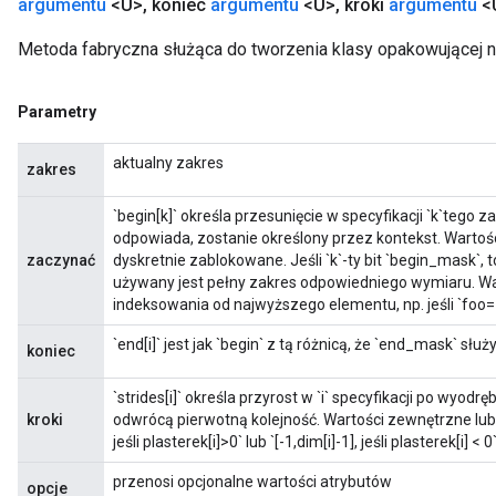
argumentu
<U>
,
koniec
argumentu
<U>
,
kroki
argumentu
<
Metoda fabryczna służąca do tworzenia klasy opakowującej n
Parametry
aktualny zakres
zakres
`begin[k]` określa przesunięcie w specyfikacji `k`tego 
odpowiada, zostanie określony przez kontekst. Warto
zaczynać
dyskretnie zablokowane. Jeśli `k`-ty bit `begin_mask`, t
używany jest pełny zakres odpowiedniego wymiaru. W
indeksowania od najwyższego elementu, np. jeśli `foo==[
`end[i]` jest jak `begin` z tą różnicą, że `end_mask` sł
koniec
`strides[i]` określa przyrost w `i` specyfikacji po wyo
kroki
odwrócą pierwotną kolejność. Wartości zewnętrzne lub 
jeśli plasterek[i]>0` lub `[-1,dim[i]-1], jeśli plasterek[i] < 0
przenosi opcjonalne wartości atrybutów
opcje