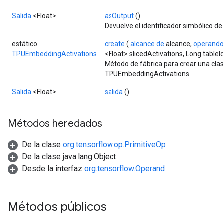
Salida
<Float>
asOutput
()
Devuelve el identificador simbólico de
estático
create
(
alcance de
alcance,
operand
TPUEmbeddingActivations
<Float> slicedActivations, Long tableI
Método de fábrica para crear una cla
TPUEmbeddingActivations.
Salida
<Float>
salida
()
Métodos heredados
De la clase
org.tensorflow.op.PrimitiveOp
De la clase java.lang.Object
Desde la interfaz
org.tensorflow.Operand
Métodos públicos