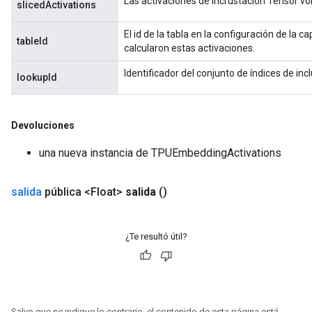
Las activaciones de incrustación Tensor vo
slicedActivations
El id de la tabla en la configuración de la ca
tableId
calcularon estas activaciones.
Identificador del conjunto de índices de in
lookupId
Devoluciones
una nueva instancia de TPUEmbeddingActivations
salida
pública <Float>
salida
()
¿Te resultó útil?
Salvo que se indique lo contrario, el contenido de esta página está