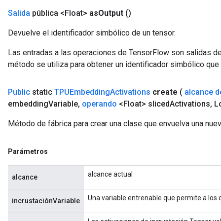
Salida
pública <Float>
as
Output
()
Devuelve el identificador simbólico de un tensor.
Las entradas a las operaciones de TensorFlow son salidas de
método se utiliza para obtener un identificador simbólico que 
Public
static
TPUEmbedding
Activations
create
(
alcance d
embedding
Variable
,
operando
<Float> sliced
Activations
,
Lo
Método de fábrica para crear una clase que envuelva una nu
Parámetros
alcance actual
alcance
Una variable entrenable que permite a los
incrustaciónVariable