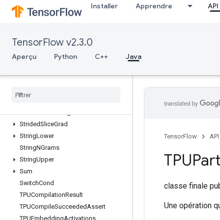
Installer
Apprendre
API
StatelessRandomBinomial
StatelessRandomGammaV2
StatelessRandomPoisson
TensorFlow v2.3.0
StatelessRandomUniformFullInt
StatelessSampleDistortedBoundingBox
Aperçu
Python
C++
Java
StatsAggregatorHandleV2
Stats
Aggregator
Set
Summary
Writer
Stop
Gradient
Strided
Slice
Strided
Slice
Assign
Strided
Slice
Grad
String
Lower
TensorFlow
API
String
NGrams
TPUPart
String
Upper
Sum
Switch
Cond
classe finale p
TPUCompilation
Result
Une opération qu
TPUCompile
Succeeded
Assert
TPUEmbedding
Activations