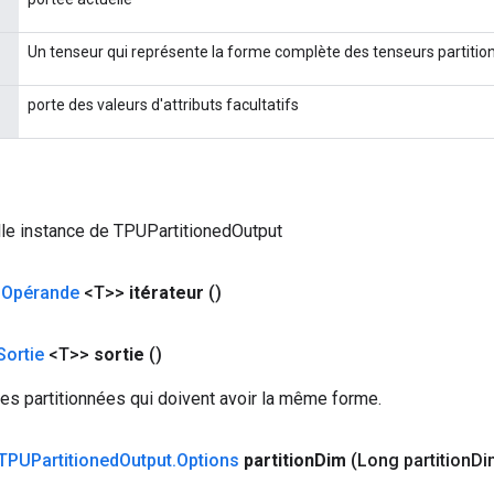
Un tenseur qui représente la forme complète des tenseurs partitio
porte des valeurs d'attributs facultatifs
le instance de TPUPartitionedOutput
<
Opérande
<T>>
itérateur
()
Sortie
<T>>
sortie
()
ées partitionnées qui doivent avoir la même forme.
TPUPartitioned
Output
.
Options
partition
Dim
(Long partition
Di