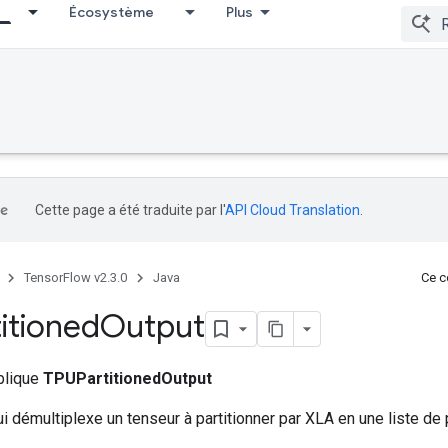
Écosystème
Plus
Cette page a été traduite par l'
API Cloud Translation
.
TensorFlow v2.3.0
Java
Ce co
itioned
Output
ublique
TPUPartitionedOutput
i démultiplexe un tenseur à partitionner par XLA en une liste de 