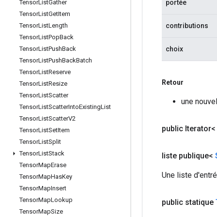
portée
Tensor
List
Gather
Tensor
List
Get
Item
contributions
Tensor
List
Length
Tensor
List
Pop
Back
choix
Tensor
List
Push
Back
Tensor
List
Push
Back
Batch
Tensor
List
Reserve
Retour
Tensor
List
Resize
Tensor
List
Scatter
une nouvel
Tensor
List
Scatter
Into
Existing
List
Tensor
List
Scatter
V2
public Iterator
Tensor
List
Set
Item
Tensor
List
Split
Tensor
List
Stack
liste publique<
Tensor
Map
Erase
Une liste d'entr
Tensor
Map
Has
Key
Tensor
Map
Insert
Tensor
Map
Lookup
public statique
Tensor
Map
Size