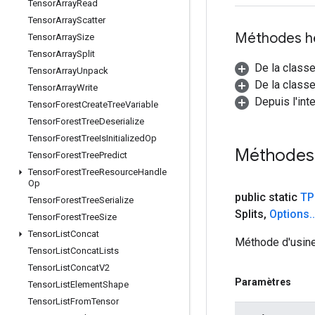
Tensor
Array
Read
Tensor
Array
Scatter
Méthodes h
Tensor
Array
Size
Tensor
Array
Split
De la class
Tensor
Array
Unpack
De la classe
Tensor
Array
Write
Depuis l'inte
Tensor
Forest
Create
Tree
Variable
Tensor
Forest
Tree
Deserialize
Tensor
Forest
Tree
Is
Initialized
Op
Méthodes
Tensor
Forest
Tree
Predict
Tensor
Forest
Tree
Resource
Handle
Op
public static
TP
Tensor
Forest
Tree
Serialize
Splits
,
Options
.
.
Tensor
Forest
Tree
Size
Tensor
List
Concat
Méthode d'usine
Tensor
List
Concat
Lists
Tensor
List
Concat
V2
Paramètres
Tensor
List
Element
Shape
Tensor
List
From
Tensor