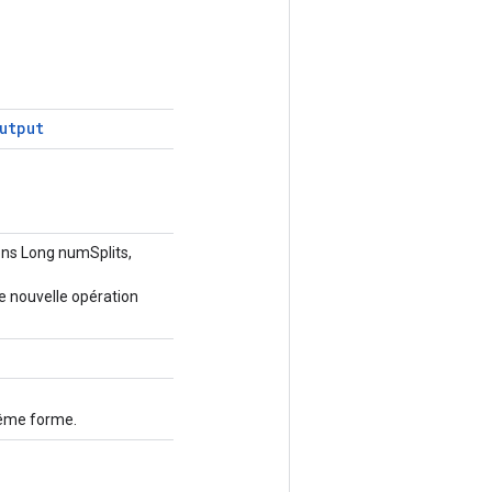
utput
ons Long numSplits,
e nouvelle opération
 même forme.