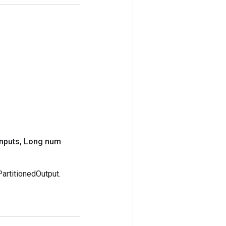
nputs
,
Long num
artitionedOutput.