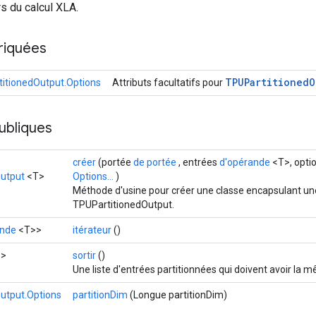
s du calcul XLA.
riquées
TPUPartitioned
O
itionedOutput.Options
Attributs facultatifs pour
ubliques
créer
(portée
de portée
, entrées
d'opérande
<T>, opti
utput
<T>
Options...
)
Méthode d'usine pour créer une classe encapsulant un
TPUPartitionedOutput.
nde
<T>>
itérateur
()
>
sortir
()
Une liste d'entrées partitionnées qui doivent avoir la
utput.Options
partitionDim
(Longue partitionDim)