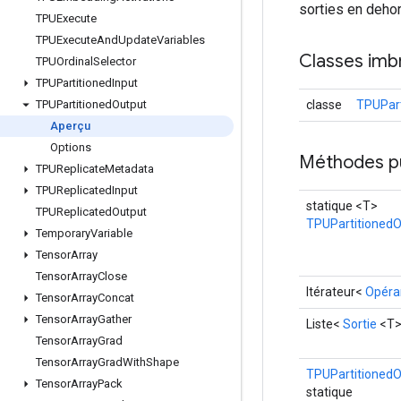
sorties en dehor
TPUExecute
TPUExecute
And
Update
Variables
Classes imb
TPUOrdinal
Selector
TPUPartitioned
Input
classe
TPUPart
TPUPartitioned
Output
Aperçu
Options
Méthodes p
TPUReplicate
Metadata
TPUReplicated
Input
statique <T>
TPUReplicated
Output
TPUPartitionedO
Temporary
Variable
Tensor
Array
Tensor
Array
Close
Itérateur<
Opéra
Tensor
Array
Concat
Tensor
Array
Gather
Liste<
Sortie
<T>
Tensor
Array
Grad
Tensor
Array
Grad
With
Shape
TPUPartitionedO
Tensor
Array
Pack
statique