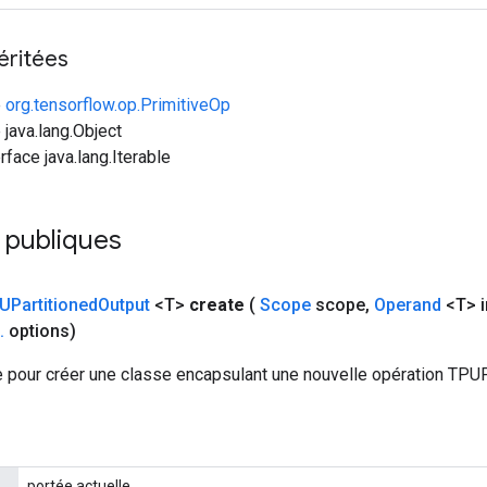
éritées
e
org.tensorflow.op.PrimitiveOp
 java.lang.Object
rface java.lang.Iterable
 publiques
UPartitioned
Output
<T>
create
(
Scope
scope
,
Operand
<T> i
.
options)
 pour créer une classe encapsulant une nouvelle opération TPUP
portée actuelle