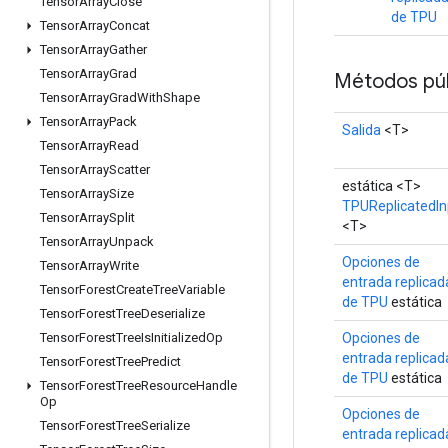
Tensor
Array
Close
de TPU
Tensor
Array
Concat
Tensor
Array
Gather
Tensor
Array
Grad
Métodos púb
Tensor
Array
Grad
With
Shape
Tensor
Array
Pack
Salida
<T>
Tensor
Array
Read
Tensor
Array
Scatter
estática <T>
Tensor
Array
Size
TPUReplicatedIn
Tensor
Array
Split
<T>
Tensor
Array
Unpack
Opciones de
Tensor
Array
Write
entrada replicad
Tensor
Forest
Create
Tree
Variable
de TPU
estática
Tensor
Forest
Tree
Deserialize
Opciones de
Tensor
Forest
Tree
Is
Initialized
Op
entrada replicad
Tensor
Forest
Tree
Predict
de TPU
estática
Tensor
Forest
Tree
Resource
Handle
Op
Opciones de
Tensor
Forest
Tree
Serialize
entrada replicad