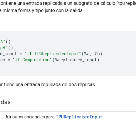
ontiene una entrada replicada a un subgrafo de cálculo `tpu.repli
la misma forma y tipo junto con la salida.
pA"
()
opB"
()
d_input
=
"tf.TPUReplicatedInput"
(
%
a
,
%
b
)
ion
=
"tf.Computation"
(
%
replicated_input
)
ior tiene una entrada replicada de dos réplicas.
adas
TPUReplicated
Input
s
Atributos opcionales para
a