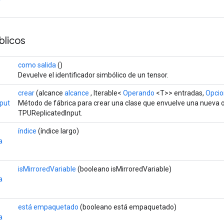
licos
como salida
()
Devuelve el identificador simbólico de un tensor.
crear
(alcance
alcance
, Iterable<
Operando
<T>> entradas,
Opcio
put
Método de fábrica para crear una clase que envuelve una nueva 
TPUReplicatedInput.
índice
(índice largo)
a
isMirroredVariable
(booleano isMirroredVariable)
a
está empaquetado
(booleano está empaquetado)
a