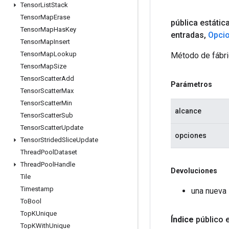
Tensor
List
Stack
Tensor
Map
Erase
pública estátic
Tensor
Map
Has
Key
entradas
,
Opci
Tensor
Map
Insert
Tensor
Map
Lookup
Método de fábri
Tensor
Map
Size
Tensor
Scatter
Add
Parámetros
Tensor
Scatter
Max
Tensor
Scatter
Min
alcance
Tensor
Scatter
Sub
Tensor
Scatter
Update
opciones
Tensor
Strided
Slice
Update
Thread
Pool
Dataset
Thread
Pool
Handle
Devoluciones
Tile
Timestamp
una nueva 
To
Bool
Top
KUnique
Índice
público 
Top
KWith
Unique