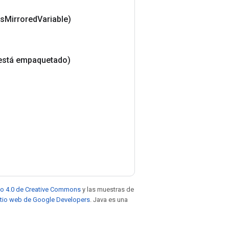
is
Mirrored
Variable)
está empaquetado)
to 4.0 de Creative Commons
y las muestras de
sitio web de Google Developers
. Java es una