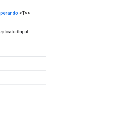
perando
<T>>
plicatedInput.