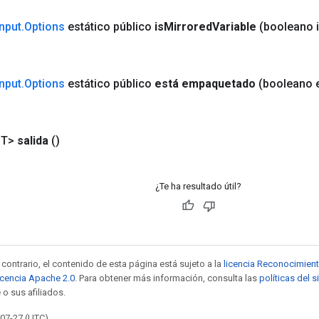
Input
.
Options
estático público
is
Mirrored
Variable
(booleano 
Input
.
Options
estático público
está empaquetado
(booleano 
<T>
salida
()
¿Te ha resultado útil?
contrario, el contenido de esta página está sujeto a la
licencia Reconocimien
icencia Apache 2.0
. Para obtener más información, consulta las
políticas del 
 o sus afiliados.
-07-27 (UTC).