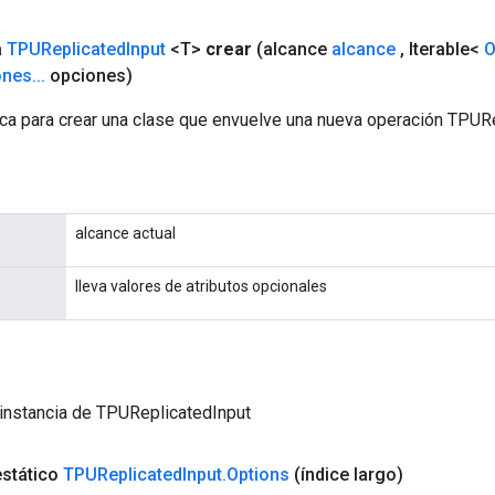
a
TPUReplicated
Input
<T>
crear
(alcance
alcance
,
Iterable<
O
ones
.
.
.
opciones)
ca para crear una clase que envuelve una nueva operación TPURe
alcance actual
lleva valores de atributos opcionales
instancia de TPUReplicatedInput
estático
TPUReplicated
Input
.
Options
(índice largo)