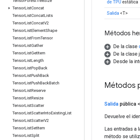
Tensor
Forest
Tree
Size
de TPU
estática
Tensor
List
Concat
Salida
<T>
Tensor
List
Concat
Lists
Tensor
List
Concat
V2
Tensor
List
Element
Shape
Métodos he
Tensor
List
From
Tensor
Tensor
List
Gather
De la clase
Tensor
List
Get
Item
De la clase 
Tensor
List
Length
Desde la in
Tensor
List
Pop
Back
Tensor
List
Push
Back
Métodos 
Tensor
List
Push
Back
Batch
Tensor
List
Reserve
Tensor
List
Resize
Salida
pública 
Tensor
List
Scatter
Tensor
List
Scatter
Into
Existing
List
Devuelve el iden
Tensor
List
Scatter
V2
Tensor
List
Set
Item
Las entradas a 
Tensor
List
Split
método se utiliz