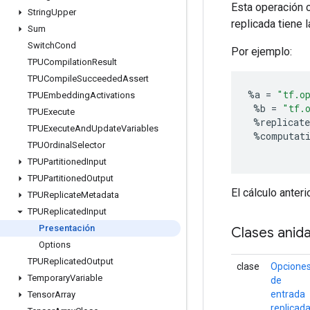
Esta operación c
String
Upper
replicada tiene 
Sum
Switch
Cond
Por ejemplo:
TPUCompilation
Result
TPUCompile
Succeeded
Assert
%
a
=
"tf.o
TPUEmbedding
Activations
%
b
=
"tf.
TPUExecute
%
replicate
TPUExecute
And
Update
Variables
%
computat
TPUOrdinal
Selector
TPUPartitioned
Input
TPUPartitioned
Output
El cálculo anter
TPUReplicate
Metadata
TPUReplicated
Input
Presentación
Clases anid
Options
TPUReplicated
Output
clase
Opcione
Temporary
Variable
de
entrada
Tensor
Array
replicad