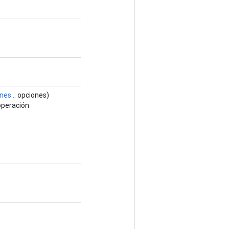
nes...
opciones)
operación