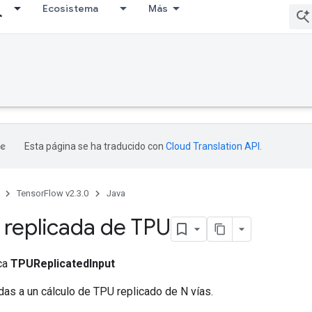
Ecosistema
Más
Esta página se ha traducido con
Cloud Translation API
.
TensorFlow v2.3.0
Java
 replicada de TPU
ica
TPUReplicatedInput
as a un cálculo de TPU replicado de N vías.