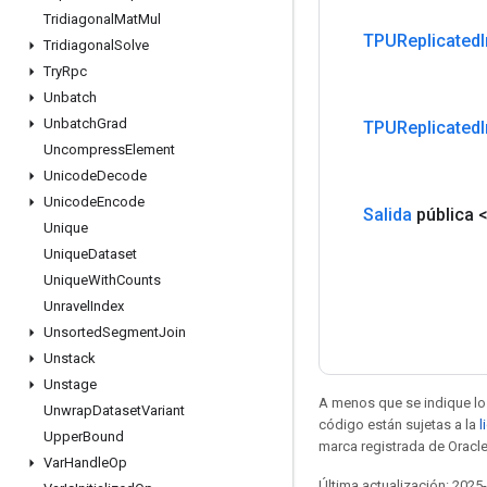
Tridiagonal
Mat
Mul
TPUReplicated
Tridiagonal
Solve
Try
Rpc
Unbatch
Unbatch
Grad
TPUReplicated
Uncompress
Element
Unicode
Decode
Unicode
Encode
Salida
pública 
Unique
Unique
Dataset
Unique
With
Counts
Unravel
Index
Unsorted
Segment
Join
Unstack
Unstage
A menos que se indique lo 
Unwrap
Dataset
Variant
código están sujetas a la
l
Upper
Bound
marca registrada de Oracle
Var
Handle
Op
Última actualización: 2025