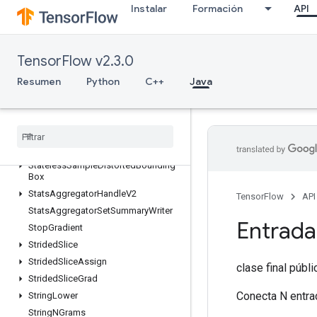
StatefulTruncatedNormal
Instalar
Formación
API
StatefulUniform
StatefulUniformFullInt
StatefulUniformInt
TensorFlow v2.3.0
StatelessParameterizedTruncatedNo
Resumen
rmal
Python
C++
Java
StatelessRandomBinomial
Stateless
Random
Gamma
V2
Stateless
Random
Poisson
Stateless
Random
Uniform
Full
Int
Stateless
Sample
Distorted
Bounding
Box
Stats
Aggregator
Handle
V2
TensorFlow
API
Stats
Aggregator
Set
Summary
Writer
Entrada
Stop
Gradient
Strided
Slice
Strided
Slice
Assign
clase final públ
Strided
Slice
Grad
Conecta N entrad
String
Lower
String
NGrams