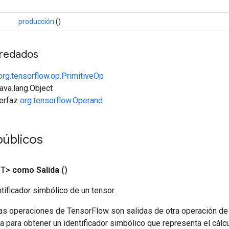
producción
()
redados
org.tensorflow.op.PrimitiveOp
java.lang.Object
terfaz
org.tensorflow.Operand
públicos
<T>
como Salida
()
tificador simbólico de un tensor.
las operaciones de TensorFlow son salidas de otra operación de
a para obtener un identificador simbólico que representa el cálcu