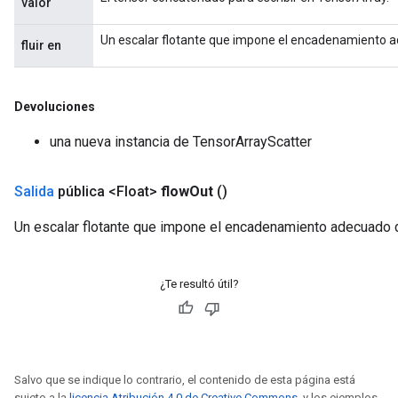
valor
Un escalar flotante que impone el encadenamiento 
fluir en
Devoluciones
una nueva instancia de TensorArrayScatter
Salida
pública <Float>
flow
Out
()
Un escalar flotante que impone el encadenamiento adecuado 
¿Te resultó útil?
Salvo que se indique lo contrario, el contenido de esta página está
sujeto a la
licencia Atribución 4.0 de Creative Commons
, y los ejemplos