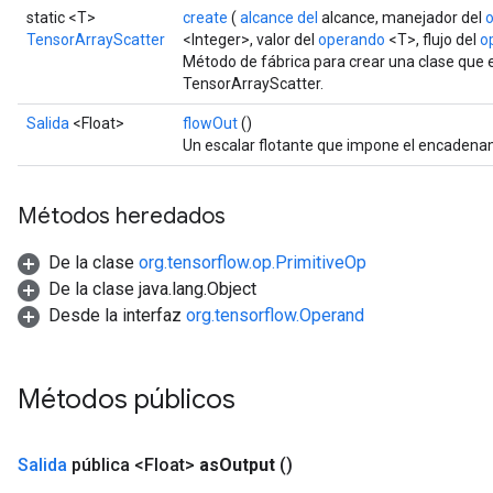
static <T>
create
(
alcance del
alcance, manejador del
TensorArrayScatter
<Integer>, valor del
operando
<T>, flujo del
o
Método de fábrica para crear una clase que
TensorArrayScatter.
Salida
<Float>
flowOut
()
Un escalar flotante que impone el encaden
Métodos heredados
De la clase
org.tensorflow.op.PrimitiveOp
De la clase java.lang.Object
Desde la interfaz
org.tensorflow.Operand
Métodos públicos
Salida
pública <Float>
as
Output
()