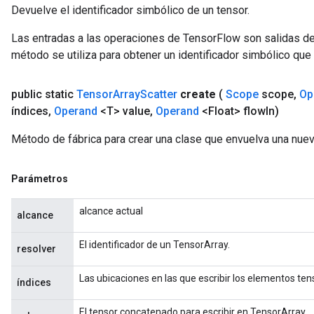
Devuelve el identificador simbólico de un tensor.
Las entradas a las operaciones de TensorFlow son salidas de
método se utiliza para obtener un identificador simbólico que 
public static
Tensor
Array
Scatter
create
(
Scope
scope
,
Op
índices
,
Operand
<T> value
,
Operand
<Float> flow
In)
Método de fábrica para crear una clase que envuelva una nuev
Parámetros
alcance actual
alcance
El identificador de un TensorArray.
resolver
Las ubicaciones en las que escribir los elementos tens
índices
El tensor concatenado para escribir en TensorArray.