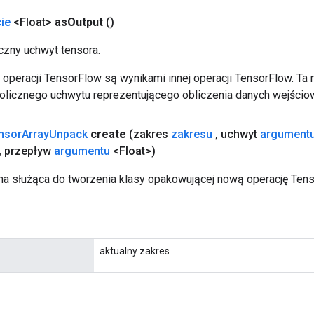
ie
<Float>
as
Output
()
zny uchwyt tensora.
operacji TensorFlow są wynikami innej operacji TensorFlow. Ta
licznego uchwytu reprezentującego obliczenia danych wejścio
nsor
Array
Unpack
create
(zakres
zakresu
,
uchwyt
argument
,
przepływ
argumentu
<Float>)
a służąca do tworzenia klasy opakowującej nową operację Ten
aktualny zakres