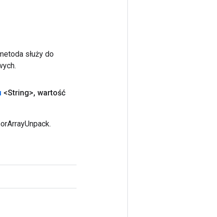
 metoda służy do
wych.
u
<String>
,
wartość
sorArrayUnpack.