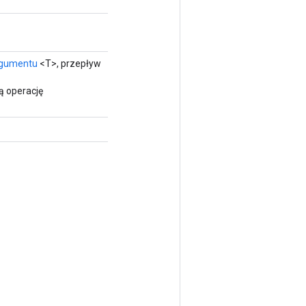
gumentu
<T>, przepływ
ą operację