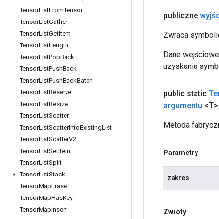
Tensor
List
From
Tensor
publiczne
wyjśc
Tensor
List
Gather
Tensor
List
Get
Item
Zwraca symbolic
Tensor
List
Length
Dane wejściowe 
Tensor
List
Pop
Back
uzyskania symbo
Tensor
List
Push
Back
Tensor
List
Push
Back
Batch
Tensor
List
Reserve
public static
Te
Tensor
List
Resize
argumentu
<T>
Tensor
List
Scatter
Metoda fabryczn
Tensor
List
Scatter
Into
Existing
List
Tensor
List
Scatter
V2
Tensor
List
Set
Item
Parametry
Tensor
List
Split
Tensor
List
Stack
zakres
Tensor
Map
Erase
Tensor
Map
Has
Key
Tensor
Map
Insert
Zwroty