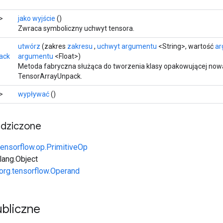
>
jako wyjście
()
Zwraca symboliczny uchwyt tensora.
utwórz
(zakres
zakresu
,
uchwyt argumentu
<String>, wartość
ar
ack
argumentu
<Float>)
Metoda fabryczna służąca do tworzenia klasy opakowującej now
TensorArrayUnpack.
>
wypływać
()
edziczone
tensorflow.op.PrimitiveOp
.lang.Object
org.tensorflow.Operand
bliczne