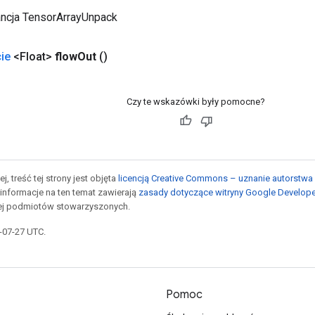
ancja TensorArrayUnpack
ie
<Float>
flow
Out
()
Czy te wskazówki były pomocne?
j, treść tej strony jest objęta
licencją Creative Commons – uznanie autorstwa 
informacje na ten temat zawierają
zasady dotyczące witryny Google Develop
jej podmiotów stowarzyszonych.
5-07-27 UTC.
Pomoc