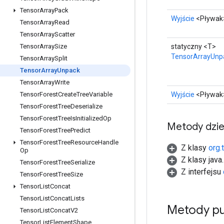
Tensor
Array
Pack
Wyjście
<Pływak
Tensor
Array
Read
Tensor
Array
Scatter
statyczny <T>
Tensor
Array
Size
TensorArrayUnp
Tensor
Array
Split
Tensor
Array
Unpack
Tensor
Array
Write
Wyjście
<Pływak
Tensor
Forest
Create
Tree
Variable
Tensor
Forest
Tree
Deserialize
Tensor
Forest
Tree
Is
Initialized
Op
Metody dzi
Tensor
Forest
Tree
Predict
Tensor
Forest
Tree
Resource
Handle
Z klasy
org.
Op
Z klasy java
Tensor
Forest
Tree
Serialize
Z interfejsu
Tensor
Forest
Tree
Size
Tensor
List
Concat
Tensor
List
Concat
Lists
Metody pu
Tensor
List
Concat
V2
Tensor
List
Element
Shape