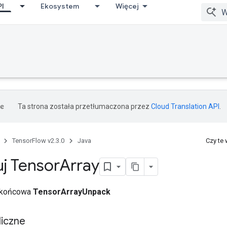
PI
Ekosystem
Więcej
Ta strona została przetłumaczona przez
Cloud Translation API
.
TensorFlow v2.3.0
Java
Czy te
j Tensor
Array
a końcowa
TensorArrayUnpack
iczne