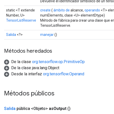
Devuelve el identificador simbólico de un tenso
static <T extiende
create
(
ámbito de
alcance,
operando
<T> ele
Number, U>
numElements, clase <U> elementDtype)
TensorListReserve
Método de fábrica para crear una clase que 
TensorListReserve.
Salida
<?>
manejar
()
Métodos heredados
De la clase
org.tensorflow.op.PrimitiveOp
De la clase java.lang.Object
Desde la interfaz
org.tensorflow.Operand
Métodos públicos
Salida
pública <Objeto>
as
Output
()