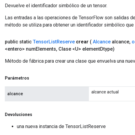
Devuelve el identificador simbólico de un tensor.
Las entradas a las operaciones de TensorFlow son salidas de
método se utiliza para obtener un identificador simbólico que 
public static
Tensor
List
Reserve
crear
(
Alcance
alcance
,
o
<entero> num
Elements
,
Clase <U> element
Dtype)
Método de fábrica para crear una clase que envuelva una nue
Parámetros
alcance actual
alcance
Devoluciones
una nueva instancia de TensorListReserve