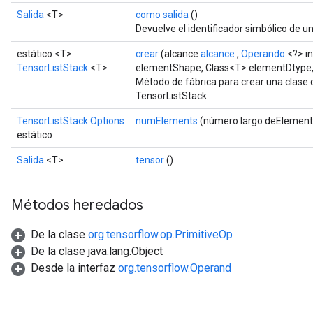
Salida
<T>
como salida
()
Devuelve el identificador simbólico de un
estático <T>
crear
(alcance
alcance
,
Operando
<?> i
TensorListStack
<T>
elementShape, Class<T> elementDtype
Método de fábrica para crear una clase
TensorListStack.
TensorListStack.Options
numElements
(número largo deElement
estático
Salida
<T>
tensor
()
Métodos heredados
De la clase
org.tensorflow.op.PrimitiveOp
De la clase java.lang.Object
Desde la interfaz
org.tensorflow.Operand