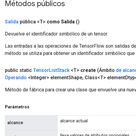
Métodos públicos
Salida
pública <T>
como Salida
()
Devuelve el identificador simbólico de un tensor.
Las entradas a las operaciones de TensorFlow son salidas de
método se utiliza para obtener un identificador simbólico que 
public static
Tensor
List
Stack
<T>
create
(Ámbito
de alcan
Operando
<Integer> element
Shape
,
Class<T> element
Dtyp
Método de fábrica para crear una clase que envuelve una nue
Parámetros
alcance actual
alcance
lleva valores de atributos opcionales