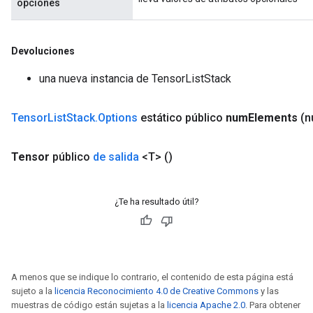
opciones
Devoluciones
una nueva instancia de TensorListStack
Tensor
List
Stack
.
Options
estático público
num
Elements
(
Tensor
público
de salida
<T>
()
¿Te ha resultado útil?
A menos que se indique lo contrario, el contenido de esta página está
sujeto a la
licencia Reconocimiento 4.0 de Creative Commons
y las
muestras de código están sujetas a la
licencia Apache 2.0
. Para obtener