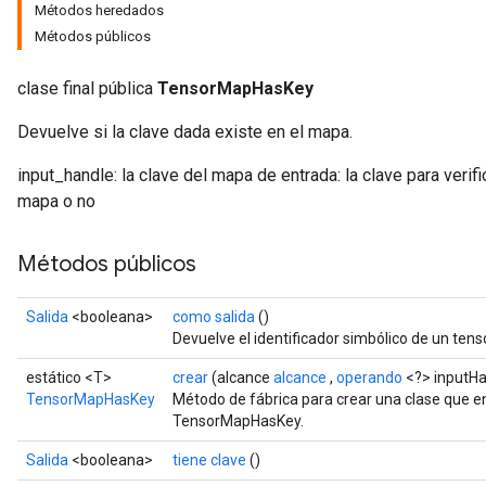
Métodos heredados
Métodos públicos
clase final pública
TensorMapHasKey
Devuelve si la clave dada existe en el mapa.
input_handle: la clave del mapa de entrada: la clave para verifi
mapa o no
Métodos públicos
Salida
<booleana>
como salida
()
Devuelve el identificador simbólico de un tenso
estático <T>
crear
(alcance
alcance
,
operando
<?> inputHa
TensorMapHasKey
Método de fábrica para crear una clase que 
TensorMapHasKey.
Salida
<booleana>
tiene clave
()