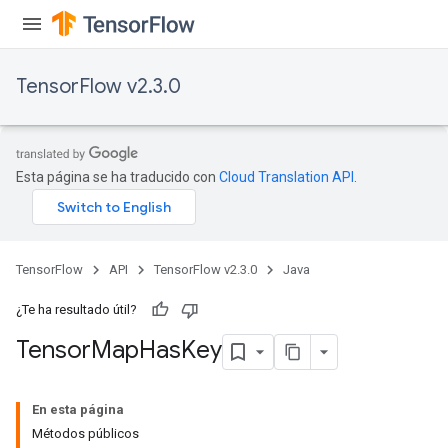
TensorFlow v2.3.0
Esta página se ha traducido con
Cloud Translation API
.
TensorFlow
API
TensorFlow v2.3.0
Java
¿Te ha resultado útil?
Tensor
Map
Has
Key
En esta página
Métodos públicos