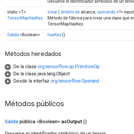
Devuelve el identificador simbólico de un tenso
static <T>
crear
(
ámbito de
alcance,
operando
<?> input
TensorMapHasKey
Método de fábrica para crear una clase que 
TensorMapHasKey.
Salida
<Boolean>
hasKey
()
Métodos heredados
De la clase
org.tensorflow.op.PrimitiveOp
De la clase java.lang.Object
Desde la interfaz
org.tensorflow.Operand
Métodos públicos
Salida
pública <Boolean>
as
Output
()
Devuelve el identificador simbólico de un tensor.