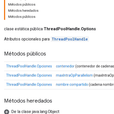
Métodos públicos
Métodos heredados
Métodos públicos
clase estática pública
ThreadPoolHandle.Options
Atributos opcionales para
ThreadPoolHandle
Métodos públicos
ThreadPoolHandle.Opciones
contenedor
(contenedor de cadenas
ThreadPoolHandle.Opciones
maxIntraOpParallelism
(maxIntraOpP
ThreadPoolHandle.Opciones
nombre compartido
(cadena nombre
Métodos heredados
De la clase java.lang.Object