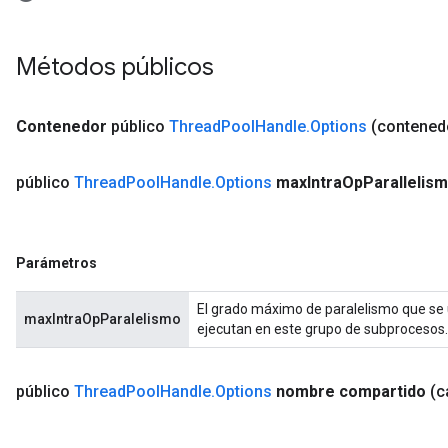
Métodos públicos
Contenedor
público
Thread
Pool
Handle
.
Options
(contened
público
Thread
Pool
Handle
.
Options
max
Intra
Op
Parallelism
Parámetros
El grado máximo de paralelismo que se u
maxIntraOpParalelismo
ejecutan en este grupo de subprocesos.
público
Thread
Pool
Handle
.
Options
nombre compartido
(c