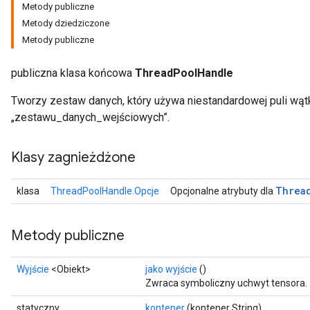
Metody publiczne
Metody dziedziczone
Metody publiczne
publiczna klasa końcowa
ThreadPoolHandle
Tworzy zestaw danych, który używa niestandardowej puli wąt
„zestawu_danych_wejściowych”.
Klasy zagnieżdżone
Threa
klasa
ThreadPoolHandle.Opcje
Opcjonalne atrybuty dla
Metody publiczne
Wyjście
<Obiekt>
jako wyjście
()
Zwraca symboliczny uchwyt tensora.
statyczny
kontener
(kontener String)