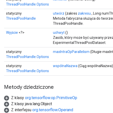
ThreadPoolHandle.Options
statyczny
utwórz
(zakres
zakresu
, Long numTh
ThreadPoolHandle
Metoda fabryczna służąca do tworzen
ThreadPoolHandle.
Wyjście
<?>
uchwyt
()
Zasób, który może być używany przez
ExperimentalThreadPoolDataset.
statyczny
maxIntraOpParallelism
(Długie maxIn
ThreadPoolHandle.Options
statyczny
wspólnaNazwa
(Ciąg wspólnaNazwa)
ThreadPoolHandle.Options
Metody dziedziczone
Z klasy
org.tensorflow.op.PrimitiveOp
Z klasy java.lang.Object
Z interfejsu
org.tensorflow.Operand