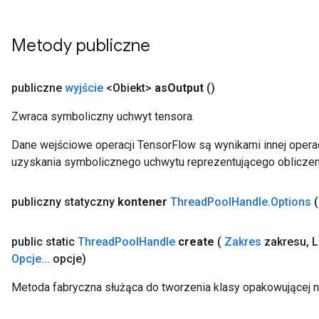
Metody publiczne
publiczne
wyjście
<Obiekt>
as
Output
()
Zwraca symboliczny uchwyt tensora.
Dane wejściowe operacji TensorFlow są wynikami innej operac
uzyskania symbolicznego uchwytu reprezentującego obliczen
publiczny statyczny
kontener
Thread
Pool
Handle
.
Options
public static
Thread
Pool
Handle
create
(
Zakres
zakresu
,
L
Opcje
.
.
.
opcje)
Metoda fabryczna służąca do tworzenia klasy opakowującej 