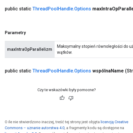
public static
Thread
Pool
Handle
.
Options
max
Intra
Op
Parall
Parametry
Maksymalny stopień równoległości do uż
maxIntraOpParallelizm
wątków.
public static
Thread
Pool
Handle
.
Options
wspólna
Name
(St
Czy te wskazówki były pomocne?
O ile nie stwierdzono inaczej, treść tej strony jest objęta
licencją Creative
Commons – uznanie autorstwa 4.0
, a fragmenty kodu są dostępne na