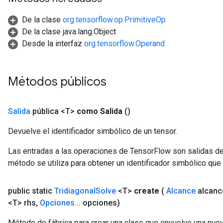
De la clase
org.tensorflow.op.PrimitiveOp
De la clase java.lang.Object
Desde la interfaz
org.tensorflow.Operand
Métodos públicos
Salida
pública <T>
como Salida
()
Devuelve el identificador simbólico de un tensor.
Las entradas a las operaciones de TensorFlow son salidas de
método se utiliza para obtener un identificador simbólico que 
public static
Tridiagonal
Solve
<T>
create
(
Alcance
alcanc
<T> rhs
,
Opciones
.
.
.
opciones)
Método de fábrica para crear una clase que envuelve una nuev