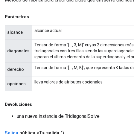
Parámetros
alcance actual
alcance
Tensor de forma `[..., 3, M]` cuyas 2 dimensiones má
diagonales
tridiagonales con tres filas siendo las superdiagonal
ignoran el último elemento de la superdiagonal y el 
Tensor de forma `[..., M, K]`, que representa K lados 
derecho
lleva valores de atributos opcionales
opciones
Devoluciones
una nueva instancia de TridiagonalSolve
Salida
pública <T>
salida
()