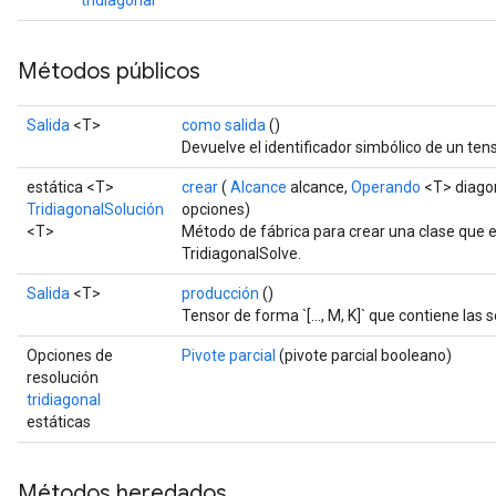
tridiagonal
Métodos públicos
Salida
<T>
como salida
()
Devuelve el identificador simbólico de un tens
estática <T>
crear
(
Alcance
alcance,
Operando
<T> diago
TridiagonalSolución
opciones)
<T>
Método de fábrica para crear una clase que
TridiagonalSolve.
Salida
<T>
producción
()
Tensor de forma `[..., M, K]` que contiene las 
Opciones de
Pivote parcial
(pivote parcial booleano)
resolución
tridiagonal
estáticas
Métodos heredados