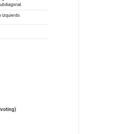
subdiagonal.
o izquierdo.
ivoting)