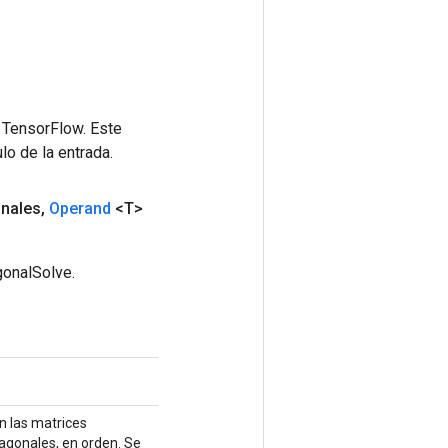
 TensorFlow. Este
lo de la entrada.
nales
,
Operand
<T>
gonalSolve.
n las matrices
iagonales, en orden. Se