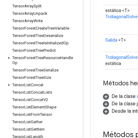
Tensor
Array
Split
estática <T>
Tensor
Array
Unpack
TridiagonalSolve
Tensor
Array
Write
Tensor
Forest
Create
Tree
Variable
Tensor
Forest
Tree
Deserialize
Salida
<T>
Tensor
Forest
Tree
Is
Initialized
Op
Tensor
Forest
Tree
Predict
TridiagonalSolve
Tensor
Forest
Tree
Resource
Handle
Op
estática
Tensor
Forest
Tree
Serialize
Tensor
Forest
Tree
Size
Métodos he
Tensor
List
Concat
Tensor
List
Concat
Lists
De la clase
Tensor
List
Concat
V2
De la clase 
Tensor
List
Element
Shape
Desde la in
Tensor
List
From
Tensor
Tensor
List
Gather
Tensor
List
Get
Item
Métodos 
Tensor
List
Length