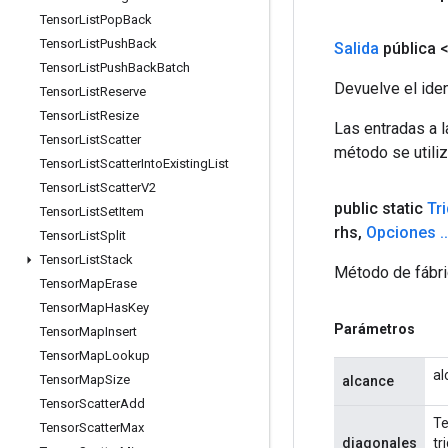
Tensor
List
Pop
Back
Tensor
List
Push
Back
Salida
pública 
Tensor
List
Push
Back
Batch
Devuelve el iden
Tensor
List
Reserve
Tensor
List
Resize
Las entradas a 
Tensor
List
Scatter
método se utiliz
Tensor
List
Scatter
Into
Existing
List
Tensor
List
Scatter
V2
public static
Tr
Tensor
List
Set
Item
rhs
,
Opciones
.
.
Tensor
List
Split
Tensor
List
Stack
Método de fábri
Tensor
Map
Erase
Tensor
Map
Has
Key
Parámetros
Tensor
Map
Insert
Tensor
Map
Lookup
al
Tensor
Map
Size
alcance
Tensor
Scatter
Add
Te
Tensor
Scatter
Max
diagonales
tr