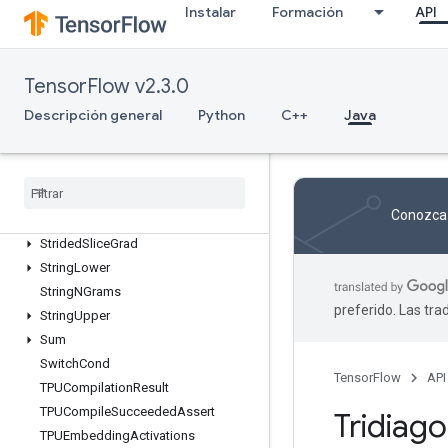
StatelessRandomBinomial
Instalar
Formación
API
StatelessRandomGammaV2
StatelessRandomPoisson
StatelessRandomUniformFullInt
TensorFlow v2.3.0
StatelessSampleDistortedBoundingBox
Descripción general
Python
C++
Java
StatsAggregatorHandleV2
Stats
Aggregator
Set
Summary
Writer
Stop
Gradient
Strided
Slice
Conozca 
Strided
Slice
Assign
Strided
Slice
Grad
String
Lower
String
NGrams
preferido. Las tr
String
Upper
Sum
Switch
Cond
TensorFlow
API
TPUCompilation
Result
TPUCompile
Succeeded
Assert
Tridiago
TPUEmbedding
Activations