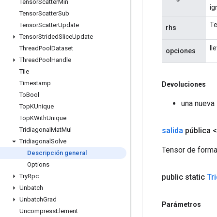
Tensor
Scatter
Min
ig
Tensor
Scatter
Sub
Te
Tensor
Scatter
Update
rhs
Tensor
Strided
Slice
Update
ll
Thread
Pool
Dataset
opciones
Thread
Pool
Handle
Tile
Timestamp
Devoluciones
To
Bool
una nueva 
Top
KUnique
Top
KWith
Unique
salida
pública 
Tridiagonal
Mat
Mul
Tridiagonal
Solve
Tensor de forma 
Descripción general
Options
public static
Tr
Try
Rpc
Unbatch
Unbatch
Grad
Parámetros
Uncompress
Element