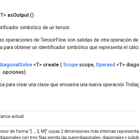
<T>
as
Output
()
tificador simbólico de un tensor.
las operaciones de TensorFlow son salidas de otra operación de
a para obtener un identificador simbólico que representa el cálcu
idiagonal
Solve
<T>
create
(
Scope
scope
,
Operand
<T> diago
.
opciones)
ca para crear una clase que envuelva una nueva operación Tridia
cance actual
nsor de forma "[..., 3, M]" cuyas 2 dimensiones más internas representa
idiagonales con tres filas siendo las superdiagonales, diagonales y subd