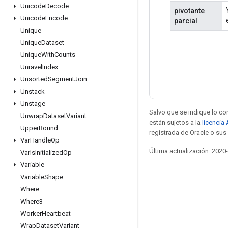
Unicode
Decode
pivotante
Unicode
Encode
parcial
Unique
Unique
Dataset
Unique
With
Counts
Unravel
Index
Unsorted
Segment
Join
Unstack
Unstage
Salvo que se indique lo con
Unwrap
Dataset
Variant
están sujetos a la
licencia
Upper
Bound
registrada de Oracle o sus 
Var
Handle
Op
Última actualización: 2020
Var
Is
Initialized
Op
Variable
Variable
Shape
Where
Mantente conectado
Where3
Blog
Worker
Heartbeat
Wrap
Dataset
Variant