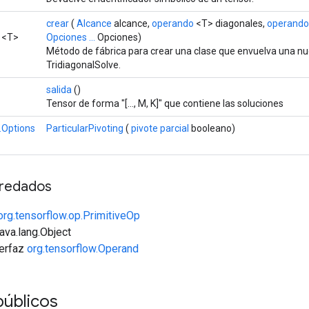
crear
(
Alcance
alcance,
operando
<T> diagonales,
operando
<T>
Opciones ...
Opciones)
Método de fábrica para crear una clase que envuelva una n
TridiagonalSolve.
salida
()
Tensor de forma "[..., M, K]" que contiene las soluciones
.Options
ParticularPivoting
(
pivote parcial
booleano)
redados
org.tensorflow.op.PrimitiveOp
java.lang.Object
terfaz
org.tensorflow.Operand
públicos