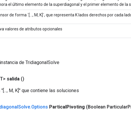
nora el último elemento de la superdiagonal y el primer elemento de la 
nsor de forma `[..., M, K]`, que representa K lados derechos por cada lad
eva valores de atributos opcionales
instancia de TridiagonalSolve
<T>
salida
()
"[..., M, K]" que contiene las soluciones
idiagonal
Solve
.
Options
Partical
Pivoting
(Boolean Particular
P