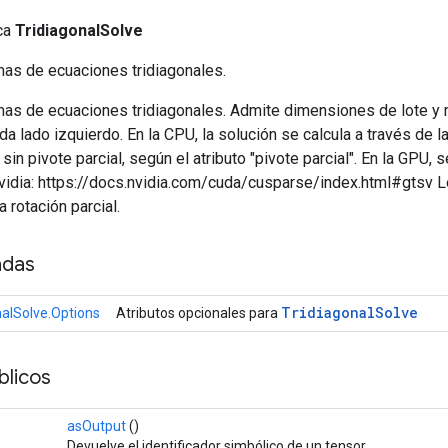
ica
TridiagonalSolve
as de ecuaciones tridiagonales.
as de ecuaciones tridiagonales. Admite dimensiones de lote y 
a lado izquierdo. En la CPU, la solución se calcula a través de l
in pivote parcial, según el atributo "pivote parcial". En la GPU, se
dia: https://docs.nvidia.com/cuda/cusparse/index.html#gtsv 
 rotación parcial.
adas
Tridiagonal
Solve
nalSolve.Options
Atributos opcionales para
licos
asOutput
()
Devuelve el identificador simbólico de un tensor.