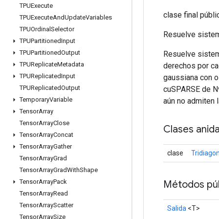
TPUExecute
clase final públ
TPUExecute
And
Update
Variables
TPUOrdinal
Selector
Resuelve sistem
TPUPartitioned
Input
TPUPartitioned
Output
Resuelve sistem
TPUReplicate
Metadata
derechos por cad
TPUReplicated
Input
gaussiana con o s
TPUReplicated
Output
cuSPARSE de Nvi
Temporary
Variable
aún no admiten la
Tensor
Array
Tensor
Array
Close
Clases anid
Tensor
Array
Concat
Tensor
Array
Gather
clase
Tridiago
Tensor
Array
Grad
Tensor
Array
Grad
With
Shape
Tensor
Array
Pack
Métodos púb
Tensor
Array
Read
Tensor
Array
Scatter
Salida
<T>
Tensor
Array
Size