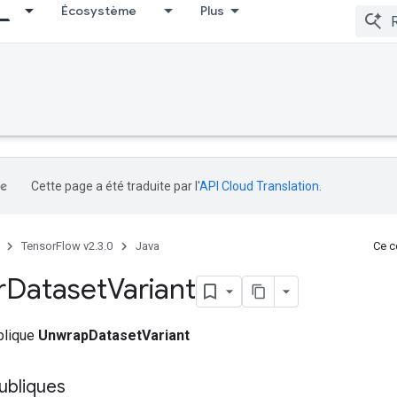
Écosystème
Plus
Cette page a été traduite par l'
API Cloud Translation
.
TensorFlow v2.3.0
Java
Ce co
r
Dataset
Variant
ublique
UnwrapDatasetVariant
ubliques