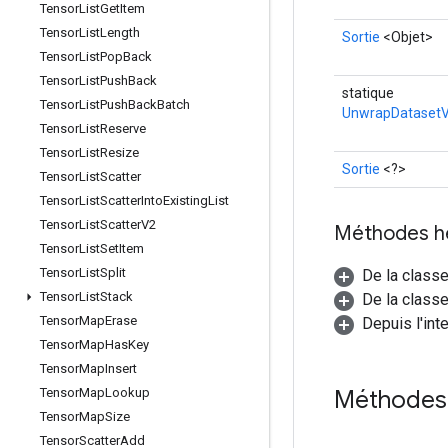
Tensor
List
Get
Item
Tensor
List
Length
Sortie
<Objet>
Tensor
List
Pop
Back
Tensor
List
Push
Back
statique
Tensor
List
Push
Back
Batch
UnwrapDatasetV
Tensor
List
Reserve
Tensor
List
Resize
Sortie
<?>
Tensor
List
Scatter
Tensor
List
Scatter
Into
Existing
List
Tensor
List
Scatter
V2
Méthodes h
Tensor
List
Set
Item
Tensor
List
Split
De la class
Tensor
List
Stack
De la classe
Tensor
Map
Erase
Depuis l'int
Tensor
Map
Has
Key
Tensor
Map
Insert
Méthodes
Tensor
Map
Lookup
Tensor
Map
Size
Tensor
Scatter
Add