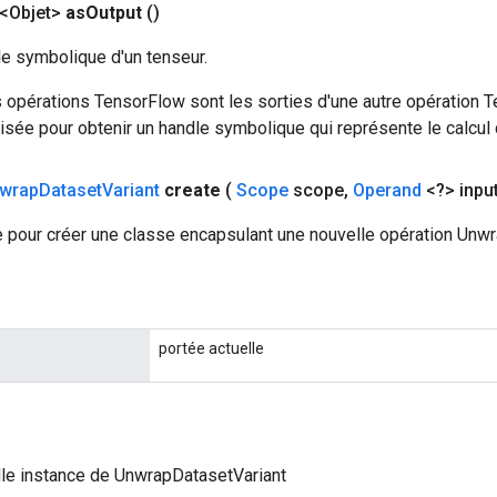
<Objet>
as
Output
()
le symbolique d'un tenseur.
 opérations TensorFlow sont les sorties d'une autre opération T
isée pour obtenir un handle symbolique qui représente le calcul d
wrap
Dataset
Variant
create
(
Scope
scope
,
Operand
<?> inpu
 pour créer une classe encapsulant une nouvelle opération Unwr
portée actuelle
le instance de UnwrapDatasetVariant