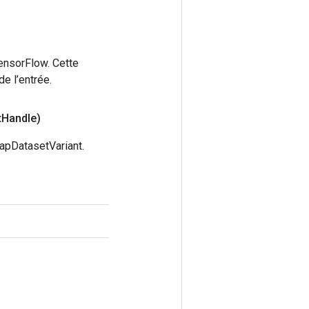
ensorFlow. Cette
e l’entrée.
t
Handle)
apDatasetVariant.