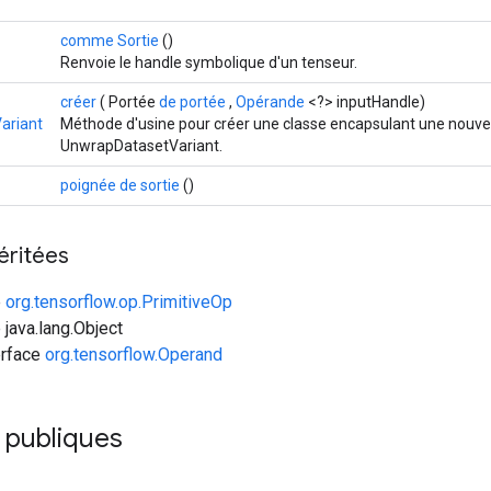
comme Sortie
()
Renvoie le handle symbolique d'un tenseur.
créer
( Portée
de portée
,
Opérande
<?> inputHandle)
ariant
Méthode d'usine pour créer une classe encapsulant une nouvel
UnwrapDatasetVariant.
poignée de sortie
()
éritées
e
org.tensorflow.op.PrimitiveOp
 java.lang.Object
erface
org.tensorflow.Operand
 publiques