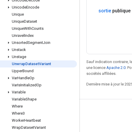
Unicode
Decode
Unicode
Encode
sortie
publique
Unique
Unique
Dataset
Unique
With
Counts
Unravel
Index
Unsorted
Segment
Join
Unstack
Unstage
Sauf indication contraire, 
Unwrap
Dataset
Variant
une licence
Apache 2.0
. P
Upper
Bound
sociétés affiliées.
Var
Handle
Op
Dernière mise à jour le 202
Var
Is
Initialized
Op
Variable
Variable
Shape
Where
Rester connecté
Where3
Blog
Worker
Heartbeat
Wrap
Dataset
Variant
Forum