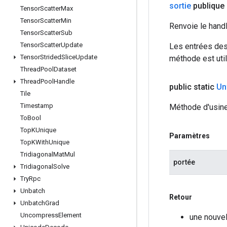
sortie
publique 
Tensor
Scatter
Max
Tensor
Scatter
Min
Renvoie le hand
Tensor
Scatter
Sub
Tensor
Scatter
Update
Les entrées des
Tensor
Strided
Slice
Update
méthode est util
Thread
Pool
Dataset
Thread
Pool
Handle
public static
Un
Tile
Timestamp
Méthode d'usine
To
Bool
Top
KUnique
Paramètres
Top
KWith
Unique
Tridiagonal
Mat
Mul
portée
Tridiagonal
Solve
Try
Rpc
Unbatch
Retour
Unbatch
Grad
Uncompress
Element
une nouvel