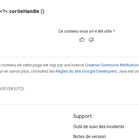
 <?>
sortie
Handle
()
Ce contenu vous a-t-il été utile ?
le contenu de cette page est régi par une licence
Creative Commons Attribution
our en savoir plus, consultez les
Règles du site Google Developers
. Java est 
5/07/28 (UTC).
Support
Outil de suivi des incidents
Notes de version