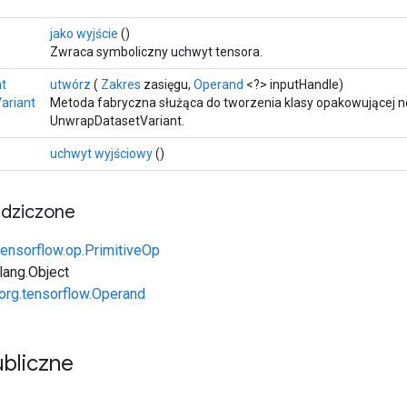
>
jako wyjście
()
Zwraca symboliczny uchwyt tensora.
nt
utwórz
(
Zakres
zasięgu,
Operand
<?> inputHandle)
ariant
Metoda fabryczna służąca do tworzenia klasy opakowującej 
UnwrapDatasetVariant.
uchwyt wyjściowy
()
edziczone
tensorflow.op.PrimitiveOp
.lang.Object
org.tensorflow.Operand
bliczne