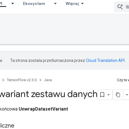
PI
Ekosystem
Więcej
Ta strona została przetłumaczona przez
Cloud Translation API
.
TensorFlow v2.3.0
Java
Czy te
wariant zestawu danych
a końcowa
UnwrapDatasetVariant
iczne