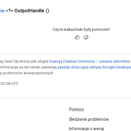
ie
<?>
Output
Handle
()
Czy te wskazówki były pomocne?
j, treść tej strony jest objęta
licencją Creative Commons – uznanie autorstwa 
informacje na ten temat zawierają
zasady dotyczące witryny Google Develop
jej podmiotów stowarzyszonych.
5-07-28 UTC.
Pomoc
Śledzenie problemów
Informacje o wersji