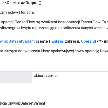
ie
<Obiekt>
as
Output
()
zny uchwyt tensora.
operacji TensorFlow są wynikami innej operacji TensorFlow. Ta
licznego uchwytu reprezentującego obliczenia danych wejścio
wrap
Dataset
Variant
create
(
Zakres
zakresu
,
Operand
<?> in
a służąca do tworzenia klasy opakowującej nową operację Unwr
aktualny zakres
ancja UnwrapDatasetVariant