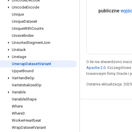
Unicode
Decode
Unicode
Encode
publiczne
wyjśc
Unique
Unique
Dataset
Unique
With
Counts
Unravel
Index
Unsorted
Segment
Join
Unstack
Unstage
O ile nie stwierdzono inacze
Unwrap
Dataset
Variant
Apache 2.0
. Szczegółowe 
Upper
Bound
towarowym firmy Oracle i 
Var
Handle
Op
Ostatnia aktualizacja: 202
Var
Is
Initialized
Op
Variable
Variable
Shape
Where
Pozostawaj w kontakcie
Where3
Blog
Worker
Heartbeat
Wrap
Dataset
Variant
Forum