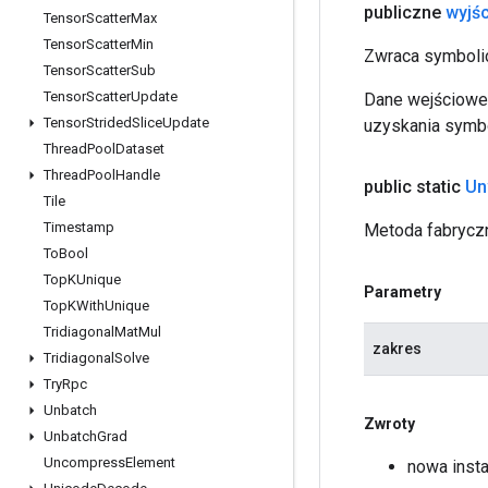
publiczne
wyjśc
Tensor
Scatter
Max
Tensor
Scatter
Min
Zwraca symbolic
Tensor
Scatter
Sub
Tensor
Scatter
Update
Dane wejściowe 
Tensor
Strided
Slice
Update
uzyskania symbo
Thread
Pool
Dataset
Thread
Pool
Handle
public static
Un
Tile
Timestamp
Metoda fabryczn
To
Bool
Top
KUnique
Parametry
Top
KWith
Unique
Tridiagonal
Mat
Mul
zakres
Tridiagonal
Solve
Try
Rpc
Unbatch
Zwroty
Unbatch
Grad
Uncompress
Element
nowa inst