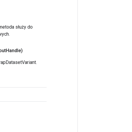
 metoda służy do
wych.
put
Handle)
apDatasetVariant.