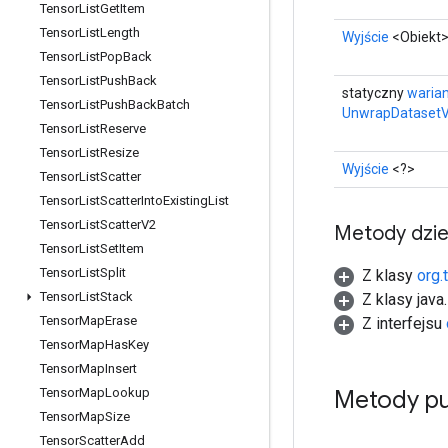
Tensor
List
Get
Item
Tensor
List
Length
Wyjście
<Obiekt
Tensor
List
Pop
Back
Tensor
List
Push
Back
statyczny
waria
Tensor
List
Push
Back
Batch
UnwrapDatasetV
Tensor
List
Reserve
Tensor
List
Resize
Wyjście
<?>
Tensor
List
Scatter
Tensor
List
Scatter
Into
Existing
List
Tensor
List
Scatter
V2
Metody dzi
Tensor
List
Set
Item
Tensor
List
Split
Z klasy
org.
Tensor
List
Stack
Z klasy java
Tensor
Map
Erase
Z interfejsu
Tensor
Map
Has
Key
Tensor
Map
Insert
Metody pu
Tensor
Map
Lookup
Tensor
Map
Size
Tensor
Scatter
Add