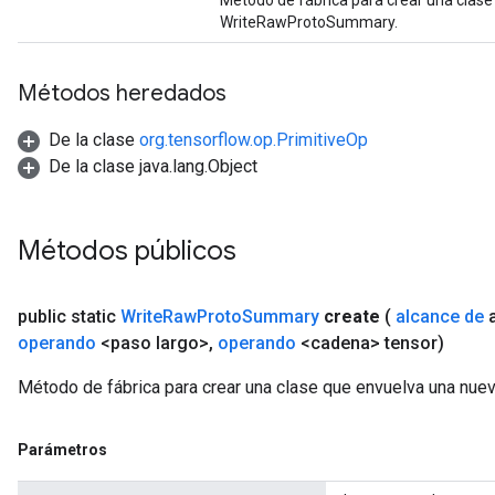
Método de fábrica para crear una clas
WriteRawProtoSummary.
Métodos heredados
De la clase
org.tensorflow.op.PrimitiveOp
De la clase java.lang.Object
Métodos públicos
public static
Write
Raw
Proto
Summary
create
(
alcance de
a
operando
<paso largo>
,
operando
<cadena> tensor)
Método de fábrica para crear una clase que envuelva una nu
Parámetros