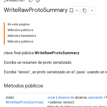
¿Te resultó útil?
Write
Raw
Proto
Summary
En esta página
Métodos públicos
Métodos heredados
Métodos públicos
clase final pública
WriteRawProtoSummary
Escribe un resumen de proto serializado.
Escribe `tensor`, un proto serializado en el` paso` usando un 
Métodos públicos
static
crear
(
alcance de
alcance,
operando
<?
WriteRawProtoSummary
<cadena> tensor)