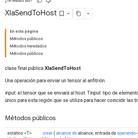
¿Te resultó útil?
Xla
Send
To
Host
En esta página
Métodos públicos
Métodos heredados
Métodos públicos
clase final pública
XlaSendToHost
Una operación para enviar un tensor al anfitrión.
input: el tensor que se enviará al host. Tinput: tipo de elemento
único para esta región que se utiliza para hacer coincidir las 
Métodos públicos
estático <T>
crear
(
alcance de
alcance, entrada de
operando
<