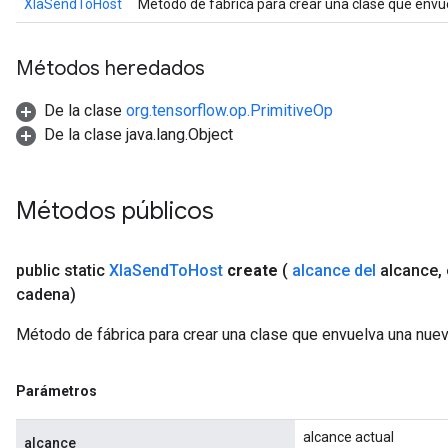
XlaSendToHost
Método de fábrica para crear una clase que env
Métodos heredados
De la clase
org.tensorflow.op.PrimitiveOp
De la clase java.lang.Object
Métodos públicos
public static
Xla
Send
To
Host
create
(
alcance del
alcance
,
cadena)
Método de fábrica para crear una clase que envuelva una nu
Parámetros
alcance actual
alcance