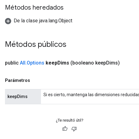
Métodos heredados
De la clase java.lang.Object
Métodos públicos
public
All
.
Options
keep
Dims
(booleano keep
Dims)
Parámetros
Si es cierto, mantenga las dimensiones reducidas
keepDims
¿Te resultó útil?