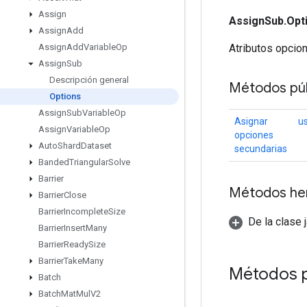
Assign
AssignSub.Opt
Assign
Add
Atributos opcio
Assign
Add
Variable
Op
Assign
Sub
Descripción general
Métodos púb
Options
Assign
Sub
Variable
Op
Asignar
u
Assign
Variable
Op
opciones
Auto
Shard
Dataset
secundarias
Banded
Triangular
Solve
Barrier
Métodos he
Barrier
Close
Barrier
Incomplete
Size
De la clase 
Barrier
Insert
Many
Barrier
Ready
Size
Barrier
Take
Many
Métodos 
Batch
Batch
Mat
Mul
V2