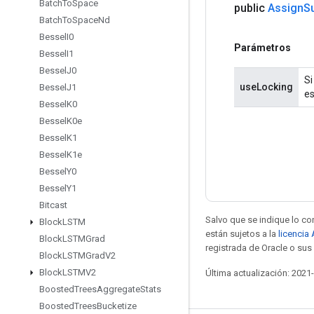
Batch
To
Space
public
Assign
S
Batch
To
Space
Nd
Bessel
I0
Parámetros
Bessel
I1
Bessel
J0
Si
useLocking
Bessel
J1
es
Bessel
K0
Bessel
K0e
Bessel
K1
Bessel
K1e
Bessel
Y0
Bessel
Y1
Bitcast
Salvo que se indique lo con
Block
LSTM
están sujetos a la
licencia
Block
LSTMGrad
registrada de Oracle o sus 
Block
LSTMGrad
V2
Block
LSTMV2
Última actualización: 2021
Boosted
Trees
Aggregate
Stats
Boosted
Trees
Bucketize