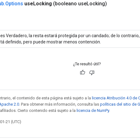
ub
.
Options
use
Locking
(booleano use
Locking)
 es Verdadero, la resta estará protegida por un candado; de lo contrari
tá definido, pero puede mostrar menos contención.
¿Te resultó útil?
trario, el contenido de esta página está sujeto a la
licencia Atribución 4.0 d
 Apache 2.0
. Para obtener más información, consulta las
políticas del sitio de
afiliados. Cierto contenido está sujeto a la
licencia de NumPy
.
-01-21 (UTC)