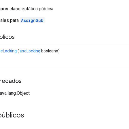
ions
clase estática pública
nales para
AssignSub
licos
seLocking
(
useLocking
booleano)
redados
java.lang.Object
públicos