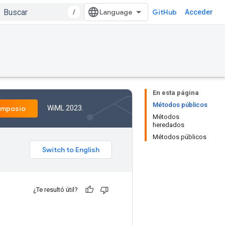
/
GitHub
Acceder
En esta página
Métodos públicos
WiML 2023.
imposio
Métodos
heredados
Métodos públicos
¿Te resultó útil?