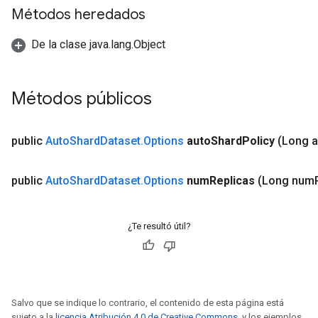
Métodos heredados
De la clase java.lang.Object
Métodos públicos
public
Auto
Shard
Dataset
.
Options
auto
Shard
Policy
(Long a
t
public
Auto
Shard
Dataset
.
Options
num
Replicas
(Long num
¿Te resultó útil?
source
Salvo que se indique lo contrario, el contenido de esta página está
sujeto a la
licencia Atribución 4.0 de Creative Commons
, y los ejemplos