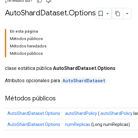
¿Te resultó útil?
Auto
Shard
Dataset
.
Options
En esta página
Métodos públicos
Métodos heredados
Métodos públicos
clase estática pública
AutoShardDataset.Options
Atributos opcionales para
AutoShardDataset
Métodos públicos
AutoShardDataset.Options
autoShardPolicy
(
autoShardPolicy
la
AutoShardDataset.Options
numReplicas
(Long numReplicas)