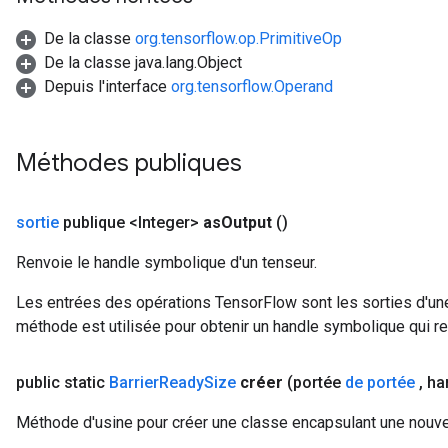
De la classe
org.tensorflow.op.PrimitiveOp
De la classe java.lang.Object
Depuis l'interface
org.tensorflow.Operand
t
Méthodes publiques
sortie
publique <Integer>
as
Output
()
source
Renvoie le handle symbolique d'un tenseur.
Les entrées des opérations TensorFlow sont les sorties d'une
leOp
méthode est utilisée pour obtenir un handle symbolique qui rep
public static
Barrier
Ready
Size
créer
(portée
de portée
,
ha
Méthode d'usine pour créer une classe encapsulant une nouve