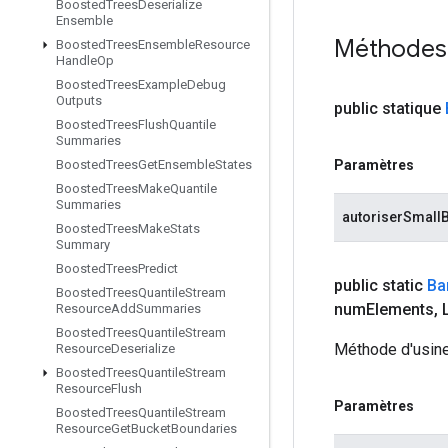
Boosted
Trees
Deserialize
Ensemble
Méthodes
Boosted
Trees
Ensemble
Resource
Handle
Op
Boosted
Trees
Example
Debug
Outputs
public statique
Boosted
Trees
Flush
Quantile
Summaries
Paramètres
Boosted
Trees
Get
Ensemble
States
Boosted
Trees
Make
Quantile
Summaries
autoriserSmall
Boosted
Trees
Make
Stats
Summary
Boosted
Trees
Predict
public static
Ba
Boosted
Trees
Quantile
Stream
num
Elements
,
L
Resource
Add
Summaries
Boosted
Trees
Quantile
Stream
Méthode d'usine
Resource
Deserialize
Boosted
Trees
Quantile
Stream
Resource
Flush
Paramètres
Boosted
Trees
Quantile
Stream
Resource
Get
Bucket
Boundaries