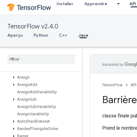
Installer
Apprendre
API
AnonymousMemoryCache
AnonymousMultiDeviceIterator
AnonymousRandomSeedGenerat
TensorFlow v2.4.0
or
AnonymousSeedGenerator
Aperçu
Python
C++
Java
Any
Apply
Adagrad
V2
Assert
Cardinality
Dataset
Assert
Next
Dataset
Assert
That
Assign
Assign
Add
TensorFlow
API
Assign
Add
Variable
Op
Barrière
Assign
Sub
Assign
Sub
Variable
Op
Assign
Variable
Op
classe finale p
Auto
Shard
Dataset
Prend le nombre
Banded
Triangular
Solve
Barrier