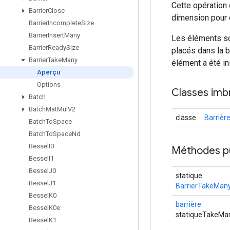
Cette opération
Barrier
Close
dimension pour 
Barrier
Incomplete
Size
Barrier
Insert
Many
Les éléments sor
Barrier
Ready
Size
placés dans la b
Barrier
Take
Many
élément a été in
Aperçu
Options
Classes imb
Batch
Batch
Mat
Mul
V2
classe
Barrièr
Batch
To
Space
Batch
To
Space
Nd
Bessel
I0
Méthodes p
Bessel
I1
Bessel
J0
statique
Bessel
J1
BarrierTakeMany
Bessel
K0
barrière
Bessel
K0e
statiqueTakeMa
Bessel
K1