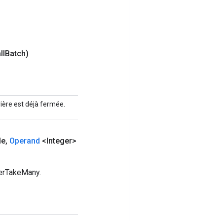
ll
Batch)
ère est déjà fermée.
le
,
Operand
<Integer>
ierTakeMany.