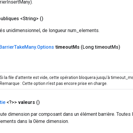
rierInsertMany).
ubliques <String>
()
lés unidimensionnel, de longueur num_elements.
Barrier
Take
Many
.
Options
timeout
Ms
(Long timeout
Ms)
Si la file d'attente est vide, cette opération bloquera jusqu'à timeout_m
Remarque : Cette option n'est pas encore prise en charge.
tie
<?>>
valeurs
()
oute dimension par composant dans un élément barrière. Toutes l
lements dans la 0ème dimension.