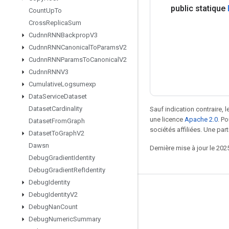
public statique
Count
Up
To
Cross
Replica
Sum
Cudnn
RNNBackprop
V3
Cudnn
RNNCanonical
To
Params
V2
Cudnn
RNNParams
To
Canonical
V2
Cudnn
RNNV3
Cumulative
Logsumexp
Data
Service
Dataset
Dataset
Cardinality
Sauf indication contraire, 
une licence
Apache 2.0
. P
Dataset
From
Graph
sociétés affiliées. Une part
Dataset
To
Graph
V2
Dawsn
Dernière mise à jour le 202
Debug
Gradient
Identity
Debug
Gradient
Ref
Identity
Debug
Identity
Rester connecté
Debug
Identity
V2
Debug
Nan
Count
Blog
Debug
Numeric
Summary
Forum