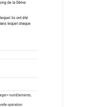
long de la 0ème
lequel ils ont été
 dans lequel chaque
teger> numElements,
velle opération