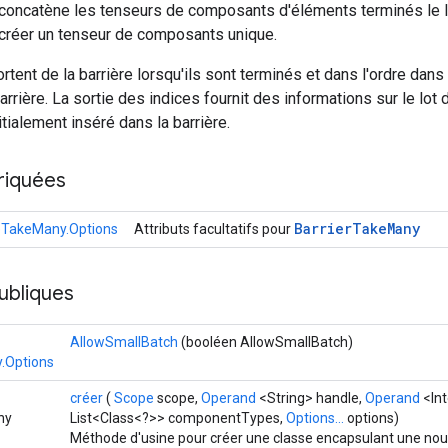
 concatène les tenseurs de composants d'éléments terminés le 
créer un tenseur de composants unique.
tent de la barrière lorsqu'ils sont terminés et dans l'ordre dans 
arrière. La sortie des indices fournit des informations sur le lot
itialement inséré dans la barrière.
riquées
Barrier
Take
Many
eTakeMany.Options
Attributs facultatifs pour
ubliques
AllowSmallBatch
(booléen AllowSmallBatch)
.Options
créer
(
Scope
scope,
Operand
<String> handle,
Operand
<In
ny
List<Class<?>> componentTypes,
Options...
options)
Méthode d'usine pour créer une classe encapsulant une nou