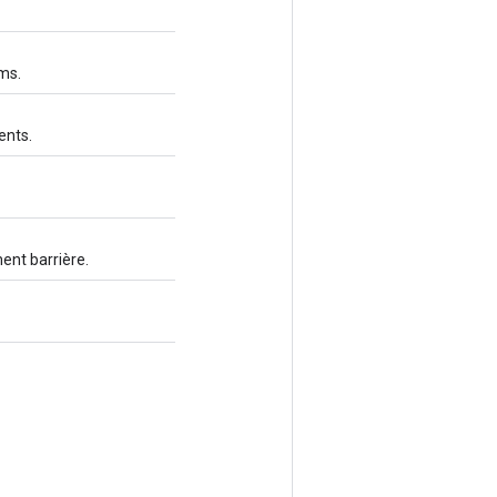
ms.
ents.
ent barrière.