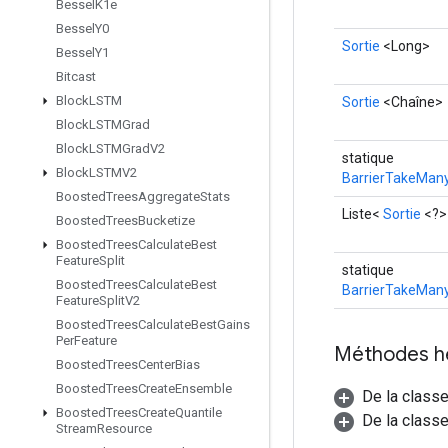
Bessel
K1e
Bessel
Y0
Sortie
<Long>
Bessel
Y1
Bitcast
Block
LSTM
Sortie
<Chaîne>
Block
LSTMGrad
Block
LSTMGrad
V2
statique
Block
LSTMV2
BarrierTakeMany
Boosted
Trees
Aggregate
Stats
Liste<
Sortie
<?>
Boosted
Trees
Bucketize
Boosted
Trees
Calculate
Best
Feature
Split
statique
Boosted
Trees
Calculate
Best
BarrierTakeMany
Feature
Split
V2
Boosted
Trees
Calculate
Best
Gains
Per
Feature
Méthodes h
Boosted
Trees
Center
Bias
Boosted
Trees
Create
Ensemble
De la class
Boosted
Trees
Create
Quantile
De la classe
Stream
Resource