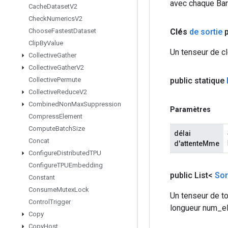
avec chaque Bar
Cache
Dataset
V2
Check
Numerics
V2
Clés
de sortie
p
Choose
Fastest
Dataset
Clip
By
Value
Un tenseur de c
Collective
Gather
Collective
Gather
V2
public statique
Collective
Permute
Collective
Reduce
V2
Combined
Non
Max
Suppression
Paramètres
Compress
Element
Compute
Batch
Size
délai
Concat
d'attenteMme
Configure
Distributed
TPU
Configure
TPUEmbedding
public List<
Sor
Constant
Consume
Mutex
Lock
Un tenseur de t
Control
Trigger
longueur num_e
Copy
Copy
Host