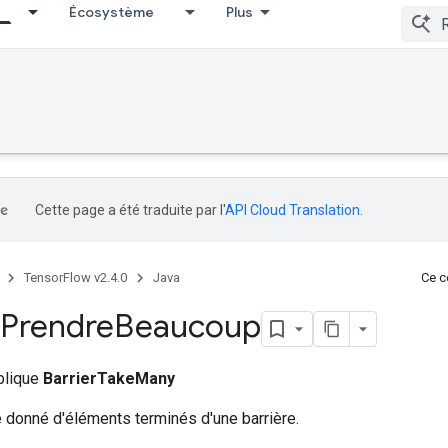
Écosystème
Plus
Cette page a été traduite par l'
API Cloud Translation
.
TensorFlow v2.4.0
Java
Ce co
Prendre
Beaucoup
ublique
BarrierTakeMany
 donné d'éléments terminés d'une barrière.