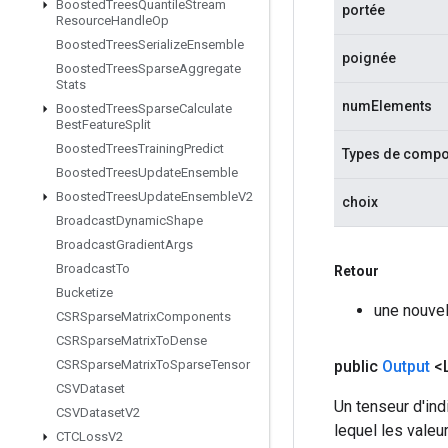
Boosted
Trees
Quantile
Stream
portée
Resource
Handle
Op
Boosted
Trees
Serialize
Ensemble
poignée
Boosted
Trees
Sparse
Aggregate
Stats
numElements
Boosted
Trees
Sparse
Calculate
Best
Feature
Split
Boosted
Trees
Training
Predict
Types de comp
Boosted
Trees
Update
Ensemble
Boosted
Trees
Update
Ensemble
V2
choix
Broadcast
Dynamic
Shape
Broadcast
Gradient
Args
Broadcast
To
Retour
Bucketize
une nouvel
CSRSparse
Matrix
Components
CSRSparse
Matrix
To
Dense
public
Output
<
CSRSparse
Matrix
To
Sparse
Tensor
CSVDataset
Un tenseur d'in
CSVDataset
V2
lequel les vale
CTCLoss
V2