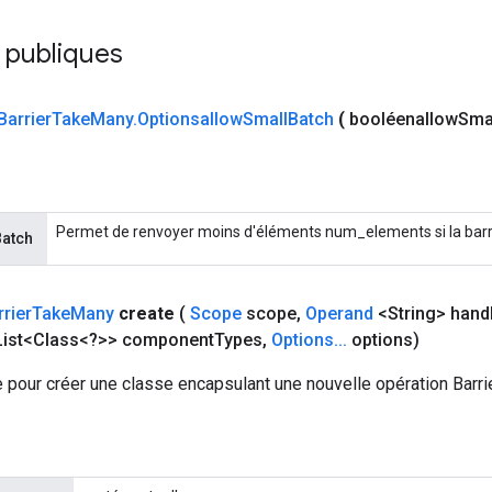
 publiques
Barrier
Take
Many
.
Optionsallow
Small
Batch
(
booléenallow
Sma
Permet de renvoyer moins d'éléments num_elements si la barri
Batch
rrier
Take
Many
create
(
Scope
scope
,
Operand
<String> hand
ist<Class<?>> component
Types
,
Options
.
.
.
options)
 pour créer une classe encapsulant une nouvelle opération Barr