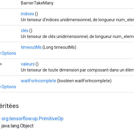
BarrierTakeMany.
indices
()
Un tenseur d'indices unidimensionnel, de longueur num_ele
clés
()
Un tenseur de clés unidimensionnel, de longueur num_elem
timeoutMs
(Long timeoutMs)
.Options
>
valeurs
()
Un tenseur de toute dimension par composant dans un élém
waitForIncomplete
(booléen waitForIncomplete)
.Options
éritées
e
org.tensorflow.op.PrimitiveOp
 java.lang.Object