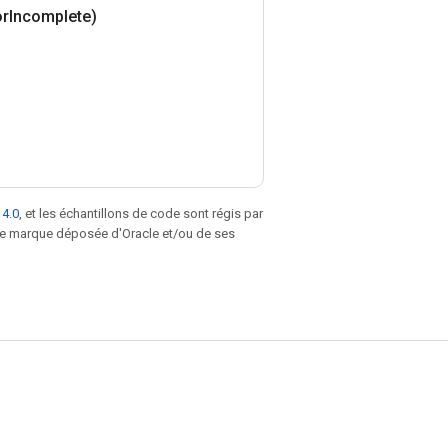
or
Incomplete)
 4.0
, et les échantillons de code sont régis par
une marque déposée d'Oracle et/ou de ses