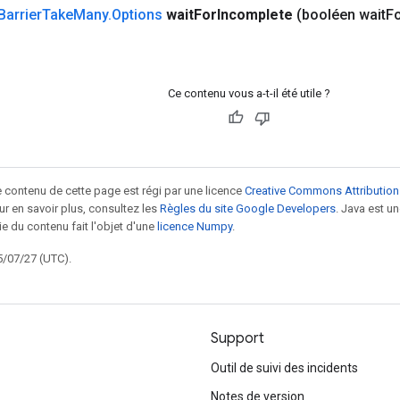
Barrier
Take
Many
.
Options
wait
For
Incomplete
(booléen wait
F
Ce contenu vous a-t-il été utile ?
le contenu de cette page est régi par une licence
Creative Commons Attribution
our en savoir plus, consultez les
Règles du site Google Developers
. Java est 
ie du contenu fait l'objet d'une
licence Numpy
.
5/07/27 (UTC).
Support
Outil de suivi des incidents
Notes de version