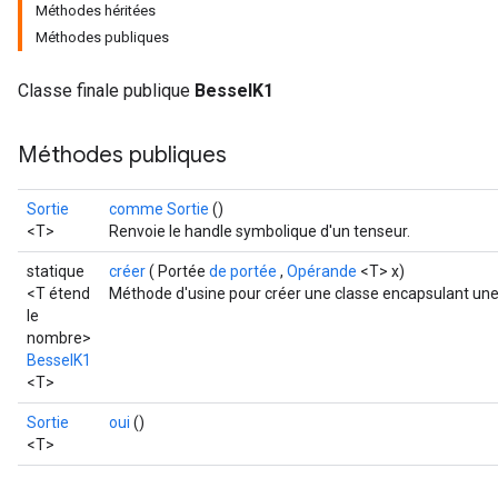
Méthodes héritées
Méthodes publiques
Classe finale publique
BesselK1
Méthodes publiques
Sortie
comme Sortie
()
<T>
Renvoie le handle symbolique d'un tenseur.
statique
créer
( Portée
de portée
,
Opérande
<T> x)
t
<T étend
Méthode d'usine pour créer une classe encapsulant une
le
nombre>
BesselK1
<T>
Sortie
oui
()
<T>
source