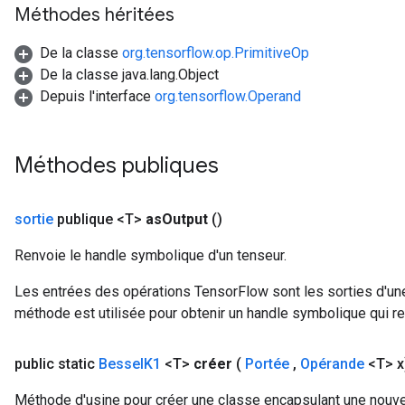
Méthodes héritées
leOp
De la classe
org.tensorflow.op.PrimitiveOp
De la classe java.lang.Object
Depuis l'interface
org.tensorflow.Operand
Méthodes publiques
sortie
publique <T>
as
Output
()
Renvoie le handle symbolique d'un tenseur.
Les entrées des opérations TensorFlow sont les sorties d'une
Flush
méthode est utilisée pour obtenir un handle symbolique qui rep
public static
Bessel
K1
<T>
créer
(
Portée
,
Opérande
<T> x
eHandleOp
Méthode d'usine pour créer une classe encapsulant une nouve