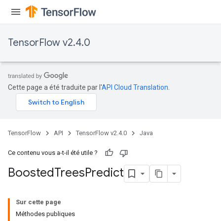
t
TensorFlow v2.4.0
source
Cette page a été traduite par l'
API Cloud Translation
.
leOp
TensorFlow
API
TensorFlow v2.4.0
Java
Ce contenu vous a-t-il été utile ?
Boosted
Trees
Predict
Sur cette page
Méthodes publiques