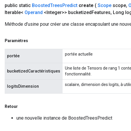
public static
Boosted
Trees
Predict
create
(
Scope
scope
,
O
Iterable<
Operand
<Integer>> bucketized
Features
,
Long log
Méthode d'usine pour créer une classe encapsulant une nouve
Paramètres
portée actuelle
portée
Une liste de Tensors de rang 1 conte
bucketizedCaractéristiques
fonctionnalité.
scalaire, dimension des logits, à util
logitsDimension
Retour
une nouvelle instance de BoostedTreesPredict