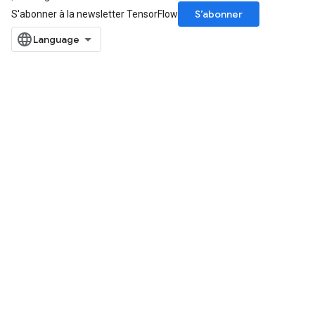
Batch
S’abonner
S'abonner à la newsletter TensorFlow
atch