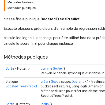
Méthodes héritées
Méthodes publiques
classe finale publique
BoostedTreesPredict
Flush
Exécute plusieurs prédicteurs d'ensemble de régression addit
calcule les logits. Il est conçu pour être utilisé lors de la prédi
eHandleOp
calcule le score final pour chaque instance.
Méthodes publiques
ureSplit
Sortie
<Flottant>
comme Sortie
()
Renvoie le handle symbolique d'un tenseur.
statique
créer
(
Scope
scope,
Operand
<?> treeEnse
BoostedTreesPredict
bucketizedFeatures, Long logitsDimension)
Méthode d'usine pour créer une classe enc
BoostedTreesPredict.
Sortie
<Flottant>
logits
()