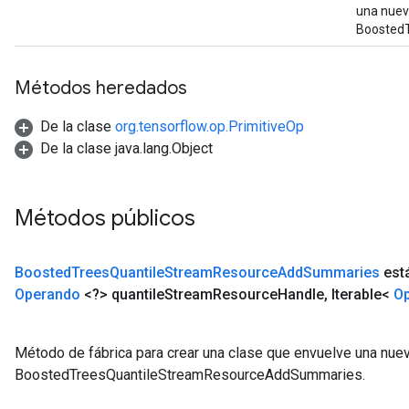
una nuev
Boosted
Métodos heredados
De la clase
org.tensorflow.op.PrimitiveOp
De la clase java.lang.Object
Métodos públicos
Boosted
Trees
Quantile
Stream
Resource
Add
Summaries
está
Operando
<?> quantile
Stream
Resource
Handle
,
Iterable<
O
Método de fábrica para crear una clase que envuelve una nue
BoostedTreesQuantileStreamResourceAddSummaries.