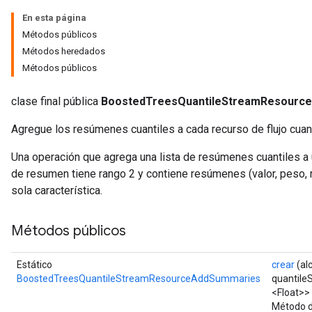
En esta página
Métodos públicos
Flush
Métodos heredados
Métodos públicos
eHandleOp
clase final pública
BoostedTreesQuantileStreamResourc
Agregue los resúmenes cuantiles a cada recurso de flujo cuant
ureSplit
Una operación que agrega una lista de resúmenes cuantiles a u
de resumen tiene rango 2 y contiene resúmenes (valor, peso
sola característica.
Métodos públicos
Estático
crear
(al
BoostedTreesQuantileStreamResourceAddSummaries
quantile
<Float>>
Método d