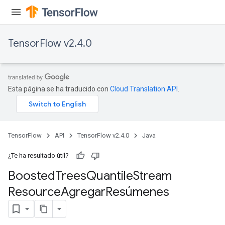
TensorFlow v2.4.0
source
Esta página se ha traducido con
Cloud Translation API
.
leOp
TensorFlow
API
TensorFlow v2.4.0
Java
¿Te ha resultado útil?
Boosted
Trees
Quantile
Stream
Resource
Agregar
Resúmenes