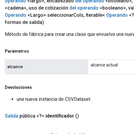
operando
<largo>
,
encabezado
del operando
<booleano>
,
<cadena>
,
uso de cotización
del operando
<booleano>
,
va
Operando
<Largo> seleccionar
Cols
,
Iterable<
Operando
<?
formas de salida)
Método de fábrica para crear una clase que envuelve una nue
Parámetros
alcance actual
alcance
Devoluciones
una nueva instancia de CSVDataset
Salida
pública <?>
identificador
()