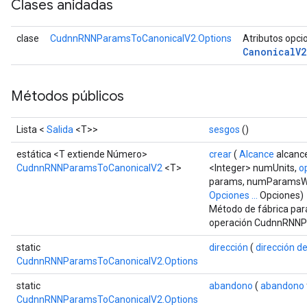
Clases anidadas
clase
CudnnRNNParamsToCanonicalV2.Options
Atributos opci
Canonical
V2
Métodos públicos
Lista <
Salida
<T>>
sesgos
()
estática <T extiende Número>
crear
(
Alcance
alcanc
Batch
CudnnRNNParamsToCanonicalV2
<T>
<Integer> numUnits,
o
params, numParamsW
atch
Opciones ...
Opciones)
Método de fábrica par
operación CudnnRNNP
static
dirección
(
dirección de
CudnnRNNParamsToCanonicalV2.Options
static
abandono
(
abandono
CudnnRNNParamsToCanonicalV2.Options