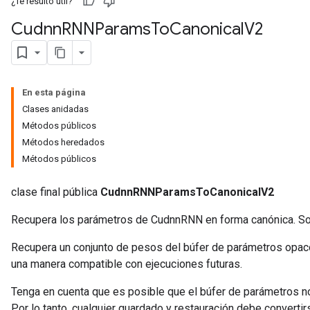
¿Te resultó útil?
Cudnn
RNNParams
To
Canonical
V2
En esta página
Clases anidadas
Métodos públicos
Métodos heredados
Métodos públicos
clase final pública
CudnnRNNParamsToCanonicalV2
Recupera los parámetros de CudnnRNN en forma canónica. So
Recupera un conjunto de pesos del búfer de parámetros opaco
una manera compatible con ejecuciones futuras.
Tenga en cuenta que es posible que el búfer de parámetros n
Por lo tanto, cualquier guardado y restauración debe convert