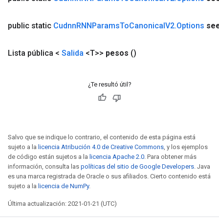
public static
Cudnn
RNNParams
To
Canonical
V2
.
Options
se
Lista pública <
Salida
<T>>
pesos
()
¿Te resultó útil?
Salvo que se indique lo contrario, el contenido de esta página está
sujeto a la
licencia Atribución 4.0 de Creative Commons
, y los ejemplos
de código están sujetos a la
licencia Apache 2.0
. Para obtener más
información, consulta las
políticas del sitio de Google Developers
. Java
es una marca registrada de Oracle o sus afiliados. Cierto contenido está
sujeto a la
licencia de NumPy
.
Última actualización: 2021-01-21 (UTC)