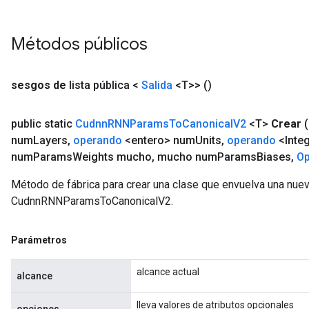
Métodos públicos
sesgos de
lista pública <
Salida
<T>>
()
public static
Cudnn
RNNParams
To
Canonical
V2
<T>
Crear
num
Layers
,
operando
<entero> num
Units
,
operando
<Integ
num
Params
Weights mucho
,
mucho num
Params
Biases
,
O
Método de fábrica para crear una clase que envuelva una nue
CudnnRNNParamsToCanonicalV2.
Parámetros
alcance actual
alcance
lleva valores de atributos opcionales