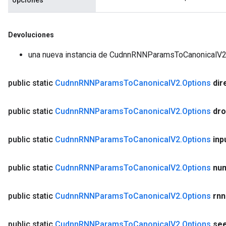
opciones
Devoluciones
una nueva instancia de CudnnRNNParamsToCanonicalV
public static
Cudnn
RNNParams
To
Canonical
V2
.
Options
dir
public static
Cudnn
RNNParams
To
Canonical
V2
.
Options
dro
public static
Cudnn
RNNParams
To
Canonical
V2
.
Options
inp
public static
Cudnn
RNNParams
To
Canonical
V2
.
Options
nu
public static
Cudnn
RNNParams
To
Canonical
V2
.
Options
rnn
public static
Cudnn
RNNParams
To
Canonical
V2
.
Options
se