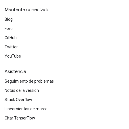
Mantente conectado
sGradAccumDebug
rs
Blog
ersGradAccumDebug
Foro
rs
GitHub
ersGradAccumDebug
Parameters
Twitter
YouTube
GradAccumDebug
Parameters
Asistencia
ters
tersGradAccumDebug
Seguimiento de problemas
arameters
Notas de la versión
ParametersGradAccumDebug
Stack Overflow
meters
ametersGradAccumDebug
Lineamientos de marca
rs
Citar TensorFlow
ersGradAccumDebug
tDescentParameters