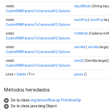
static
inputMode
(String inp
CudnnRNNParamsToCanonicalV2.Options
static
numProj
(
numProj
lar
CudnnRNNParamsToCanonicalV2.Options
static
rnnMode
(Cadena rnn
CudnnRNNParamsToCanonicalV2.Options
static
semilla
(
semilla
larga)
CudnnRNNParamsToCanonicalV2.Options
static
seed2
(Semilla larga2)
CudnnRNNParamsToCanonicalV2.Options
Lista <
Salida
<T>>
pesos
()
Métodos heredados
De la clase
org.tensorflow.op.PrimitiveOp
De la clase java.lang.Object