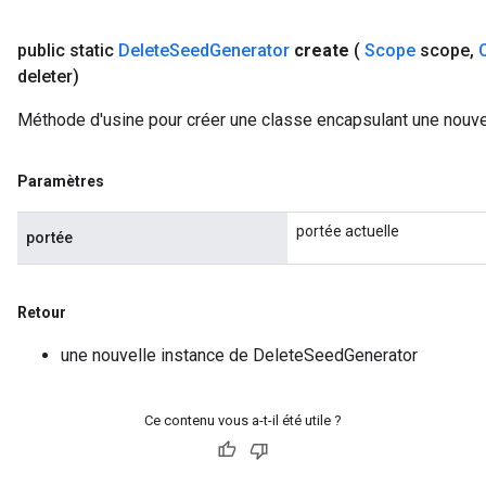
public static
Delete
Seed
Generator
create
(
Scope
scope
,
deleter)
Batch
Méthode d'usine pour créer une classe encapsulant une nouve
atch
Paramètres
portée actuelle
portée
Retour
une nouvelle instance de DeleteSeedGenerator
Ce contenu vous a-t-il été utile ?