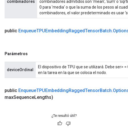
combinadores
combinadores admitidos son 'mean', 'sum' o 'sqrtn
0 para 'media' o que la suma de los pesos al cuadr
combinadores, el valor predeterminado es usar 's
public
Enqueue
TPUEmbedding
Ragged
Tensor
Batch
.
Option
Parámetros
El dispositivo de TPU que se utilizará. Debe ser> 
deviceOrdinal
en la tarea en la que se coloca el nodo.
public
Enqueue
TPUEmbedding
Ragged
Tensor
Batch
.
Option
max
Sequence
Lengths)
¿Te resultó útil?