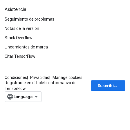
Asistencia
Seguimiento de problemas
Notas de la versión
Stack Overflow
Lineamientos de marca
Citar TensorFlow
sGradAccumDebug
Condiciones
Privacidad
Manage cookies
rs
Registrarse en el boletín informativo de
Suscribirse
ersGradAccumDebug
TensorFlow
rs
ersGradAccumDebug
Parameters
GradAccumDebug
Parameters