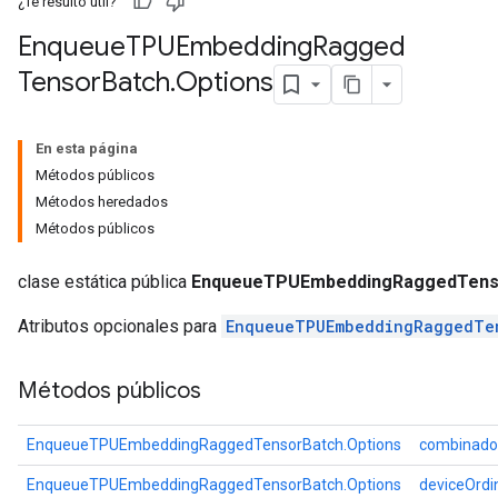
¿Te resultó útil?
Enqueue
TPUEmbedding
Ragged
atch
Tensor
Batch
.
Options
En esta página
Métodos públicos
Métodos heredados
Métodos públicos
clase estática pública
EnqueueTPUEmbeddingRaggedTenso
Atributos opcionales para
EnqueueTPUEmbeddingRaggedTe
Métodos públicos
EnqueueTPUEmbeddingRaggedTensorBatch.Options
combinado
EnqueueTPUEmbeddingRaggedTensorBatch.Options
deviceOrdi