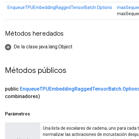
EnqueueTPUEmbeddingRaggedTensorBatch.Options
maxSeque
maxSequen
Métodos heredados
De la clase java.lang.Object
Métodos públicos
public
Enqueue
TPUEmbedding
Ragged
Tensor
Batch
.
Option
combinadores)
Parámetros
Una lista de escalares de cadena, uno para cada 
normalizar las activaciones de incrustación des