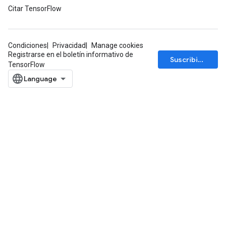
Citar TensorFlow
ParametersGradAccumDebug
meters
ametersGradAccumDebug
Condiciones
Privacidad
Manage cookies
rs
Registrarse en el boletín informativo de
Suscribirse
ersGradAccumDebug
TensorFlow
tDescentParameters
ntDescentParametersGradAccumDebug