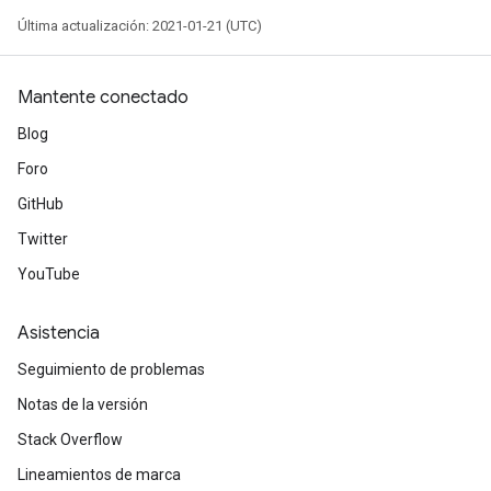
Última actualización: 2021-01-21 (UTC)
Mantente conectado
Blog
Foro
sGradAccumDebug
GitHub
rs
Twitter
ersGradAccumDebug
YouTube
rs
ersGradAccumDebug
Asistencia
Parameters
Seguimiento de problemas
GradAccumDebug
Notas de la versión
Parameters
ters
Stack Overflow
tersGradAccumDebug
Lineamientos de marca
arameters