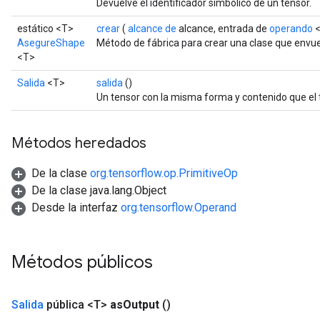
Devuelve el identificador simbólico de un tensor.
estático <T>
crear
(
alcance de
alcance, entrada de
operando
<
AsegureShape
Método de fábrica para crear una clase que env
<T>
Salida
<T>
salida
()
Un tensor con la misma forma y contenido que el t
Métodos heredados
De la clase
org.tensorflow.op.PrimitiveOp
De la clase java.lang.Object
Desde la interfaz
org.tensorflow.Operand
Métodos públicos
Salida
pública <T>
as
Output
()