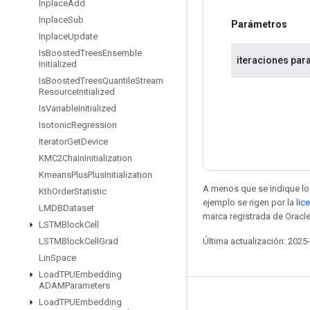
Inplace
Add
Inplace
Sub
Parámetros
Inplace
Update
Is
Boosted
Trees
Ensemble
iteraciones par
Initialized
Is
Boosted
Trees
Quantile
Stream
Resource
Initialized
Is
Variable
Initialized
Isotonic
Regression
Iterator
Get
Device
KMC2Chain
Initialization
Kmeans
Plus
Plus
Initialization
A menos que se indique lo 
Kth
Order
Statistic
ejemplo se rigen por la
lic
LMDBDataset
marca registrada de Oracle
LSTMBlock
Cell
Última actualización: 2025
LSTMBlock
Cell
Grad
Lin
Space
Load
TPUEmbedding
ADAMParameters
Seguir conectado
Load
TPUEmbedding