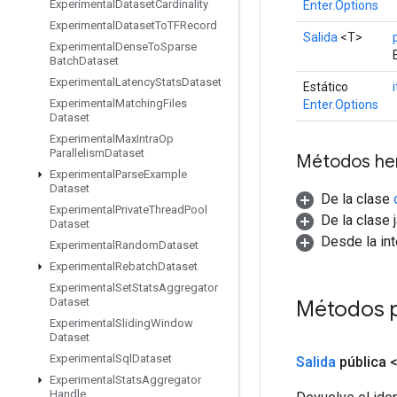
Experimental
Dataset
Cardinality
Enter.Options
Experimental
Dataset
To
TFRecord
Salida
<T>
Experimental
Dense
To
Sparse
Batch
Dataset
Experimental
Latency
Stats
Dataset
Estático
Experimental
Matching
Files
Enter.Options
Dataset
Experimental
Max
Intra
Op
Parallelism
Dataset
Métodos he
Experimental
Parse
Example
Dataset
De la clase
Experimental
Private
Thread
Pool
De la clase 
Dataset
Desde la in
Experimental
Random
Dataset
Experimental
Rebatch
Dataset
Experimental
Set
Stats
Aggregator
Dataset
Métodos 
Experimental
Sliding
Window
Dataset
Experimental
Sql
Dataset
Salida
pública 
Experimental
Stats
Aggregator
Handle