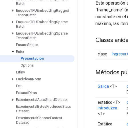
Esta operación se
Batch
`frame_name` úni
Enqueue
TPUEmbedding
Ragged
Tensor
Batch
constante en el
Enqueue
TPUEmbedding
Sparse
máximo, las iter
Batch
Enqueue
TPUEmbedding
Sparse
Tensor
Batch
Clases anid
Ensure
Shape
Enter
clase
Ingresar
Presentación
Options
Métodos púb
Erfinv
Euclidean
Norm
Exit
Salida
<T>
Expand
Dims
Experimental
Auto
Shard
Dataset
estático <T>
Experimental
Bytes
Produced
Stats
Introduzca
Dataset
<T>
Experimental
Choose
Fastest
Dataset
Estático