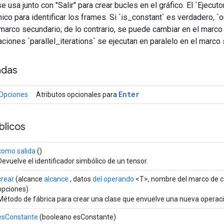
 usa junto con "Salir" para crear bucles en el gráfico. El `Ejecutor`
co para identificar los frames. Si `is_constant` es verdadero, `o
 marco secundario; de lo contrario, se puede cambiar en el marc
aciones `parallel_iterations` se ejecutan en paralelo en el marco
adas
Enter
.Opciones
Atributos opcionales para
licos
como salida
()
Devuelve el identificador simbólico de un tensor.
crear
(alcance
alcance
, datos
del operando
<T>, nombre del marco de 
opciones)
Método de fábrica para crear una clase que envuelve una nueva operaci
esConstante
(booleano esConstante)