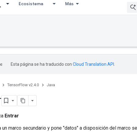
Ecosistema
Más
Esta página se ha traducido con
Cloud Translation API
.
TensorFlow v2.4.0
Java
r
ica
Entrar
a un marco secundario y pone "datos" a disposición del marco se