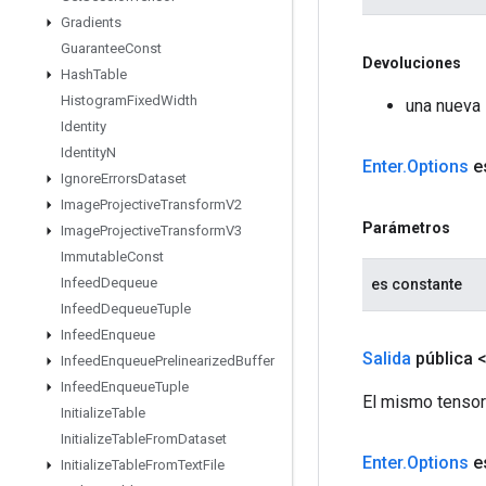
Gradients
Guarantee
Const
Devoluciones
Hash
Table
Histogram
Fixed
Width
una nueva 
Identity
Identity
N
Enter
.
Options
es
Ignore
Errors
Dataset
Image
Projective
Transform
V2
Parámetros
Image
Projective
Transform
V3
Immutable
Const
Infeed
Dequeue
es constante
Infeed
Dequeue
Tuple
Infeed
Enqueue
Salida
pública 
Infeed
Enqueue
Prelinearized
Buffer
Infeed
Enqueue
Tuple
El mismo tensor
Initialize
Table
Initialize
Table
From
Dataset
Enter
.
Options
es
Initialize
Table
From
Text
File