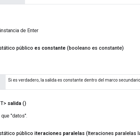
instancia de Enter
tático público
es constante
(booleano es constante)
Si es verdadero, la salida es constante dentro del marco secundario
<T>
salida
()
 que "datos".
tático público
iteraciones paralelas
(Iteraciones paralelas 