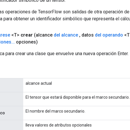
tificador simbólico de un tensor.
las operaciones de TensorFlow son salidas de otra operación de
a para obtener un identificador simbólico que representa el cálcu
grese
<T>
crear
(alcance
del alcance
,
datos
del operando
<T
iones
.
.
.
opciones)
ca para crear una clase que envuelve una nueva operación Enter.
alcance actual
El tensor que estará disponible para el marco secundario.
El nombre del marco secundario.
rco
lleva valores de atributos opcionales