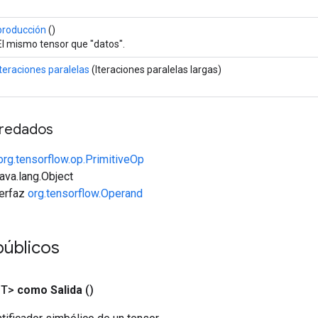
producción
()
El mismo tensor que "datos".
iteraciones paralelas
(Iteraciones paralelas largas)
redados
org.tensorflow.op.PrimitiveOp
java.lang.Object
terfaz
org.tensorflow.Operand
públicos
<T>
como Salida
()