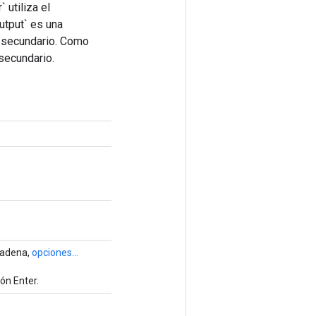
 utiliza el
utput` es una
o secundario. Como
 secundario.
cadena,
opciones...
ón Enter.