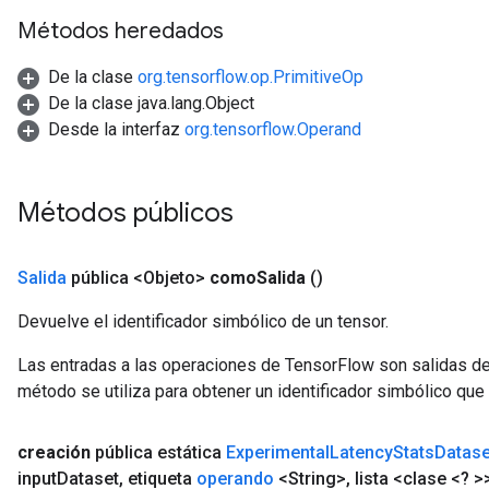
Métodos heredados
De la clase
org.tensorflow.op.PrimitiveOp
De la clase java.lang.Object
Desde la interfaz
org.tensorflow.Operand
Métodos públicos
Salida
pública <Objeto>
como
Salida
()
Devuelve el identificador simbólico de un tensor.
Las entradas a las operaciones de TensorFlow son salidas de
método se utiliza para obtener un identificador simbólico que 
creación
pública estática
Experimental
Latency
Stats
Datase
input
Dataset
,
etiqueta
operando
<String>
,
lista <clase <? >