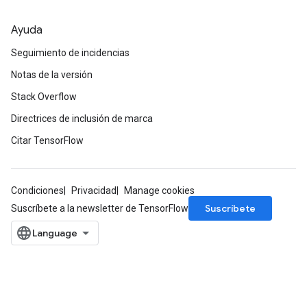
GradAccumDebug
Ayuda
Parameters
ters
Seguimiento de incidencias
tersGradAccumDebug
Notas de la versión
arameters
Stack Overflow
ParametersGradAccumDebug
meters
Directrices de inclusión de marca
ametersGradAccumDebug
Citar TensorFlow
rs
ersGradAccumDebug
tDescentParameters
Condiciones
Privacidad
Manage cookies
ntDescentParametersGradAccumDebug
Suscríbete
Suscríbete a la newsletter de TensorFlow