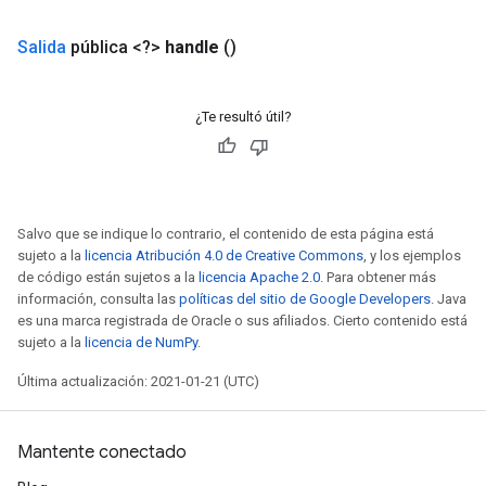
Salida
pública <?>
handle
()
¿Te resultó útil?
Salvo que se indique lo contrario, el contenido de esta página está
sujeto a la
licencia Atribución 4.0 de Creative Commons
, y los ejemplos
de código están sujetos a la
licencia Apache 2.0
. Para obtener más
información, consulta las
políticas del sitio de Google Developers
. Java
es una marca registrada de Oracle o sus afiliados. Cierto contenido está
sGradAccumDebug
sujeto a la
licencia de NumPy
.
rs
ersGradAccumDebug
Última actualización: 2021-01-21 (UTC)
rs
ersGradAccumDebug
Mantente conectado
Parameters