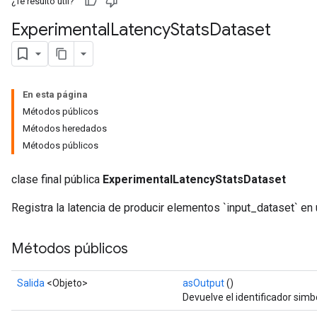
¿Te resultó útil?
Experimental
Latency
Stats
Dataset
En esta página
Métodos públicos
Métodos heredados
Métodos públicos
clase final pública
ExperimentalLatencyStatsDataset
Registra la latencia de producir elementos `input_dataset` en
Métodos públicos
Salida
<Objeto>
asOutput
()
Devuelve el identificador simb