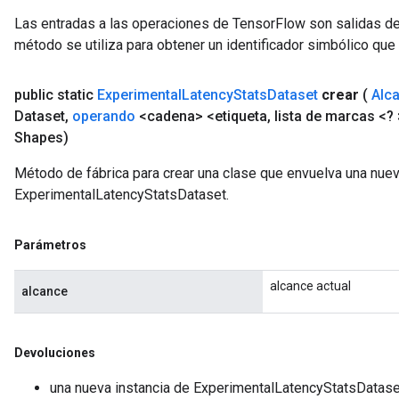
Las entradas a las operaciones de TensorFlow son salidas de
método se utiliza para obtener un identificador simbólico que 
public static
Experimental
Latency
Stats
Dataset
crear
(
Alc
Dataset
,
operando
<cadena> <etiqueta
,
lista de marcas <? 
Shapes)
Método de fábrica para crear una clase que envuelva una nue
ExperimentalLatencyStatsDataset.
Parámetros
alcance actual
alcance
Devoluciones
una nueva instancia de ExperimentalLatencyStatsDatase