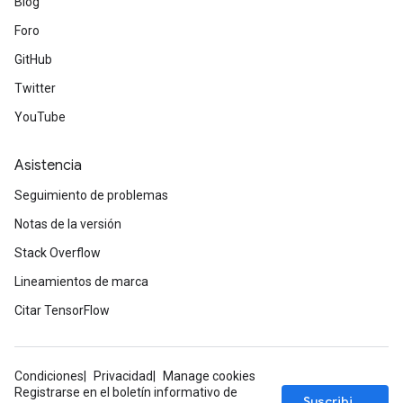
Blog
GradAccumDebug
Foro
Parameters
GitHub
ters
tersGradAccumDebug
Twitter
arameters
YouTube
ParametersGradAccumDebug
meters
Asistencia
ametersGradAccumDebug
rs
Seguimiento de problemas
ersGradAccumDebug
Notas de la versión
tDescentParameters
Stack Overflow
ntDescentParametersGradAccumDebug
Lineamientos de marca
Citar TensorFlow
Condiciones
Privacidad
Manage cookies
Registrarse en el boletín informativo de
Suscribirse