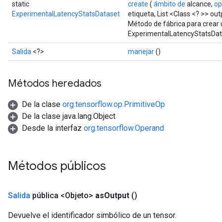
static
create
(
ámbito de
alcance,
op
ExperimentalLatencyStatsDataset
etiqueta, List <Class <? >> ou
Método de fábrica para crear
ExperimentalLatencyStatsDat
Salida
<?>
manejar
()
Métodos heredados
De la clase
org.tensorflow.op.PrimitiveOp
De la clase java.lang.Object
Desde la interfaz
org.tensorflow.Operand
Métodos públicos
Salida
pública <Objeto>
as
Output
()
Devuelve el identificador simbólico de un tensor.