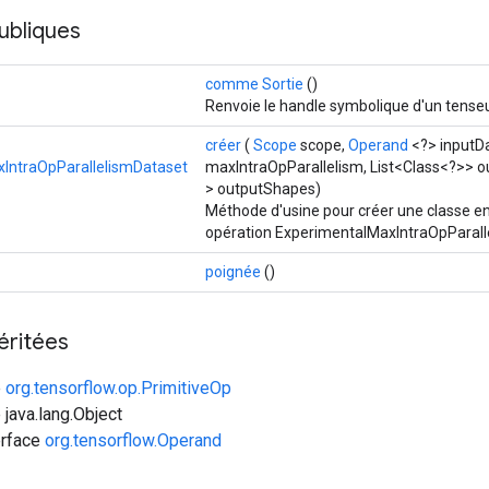
ubliques
comme Sortie
()
Renvoie le handle symbolique d'un tenseu
créer
(
Scope
scope,
Operand
<?> inputD
IntraOpParallelismDataset
maxIntraOpParallelism, List<Class<?>> o
> outputShapes)
Méthode d'usine pour créer une classe e
opération ExperimentalMaxIntraOpParall
poignée
()
éritées
e
org.tensorflow.op.PrimitiveOp
 java.lang.Object
erface
org.tensorflow.Operand