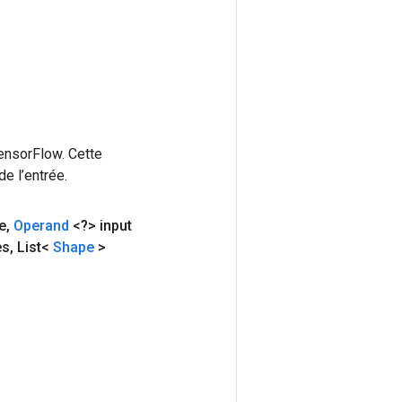
ensorFlow. Cette
e l’entrée.
e
,
Operand
<?> input
es
,
List<
Shape
>