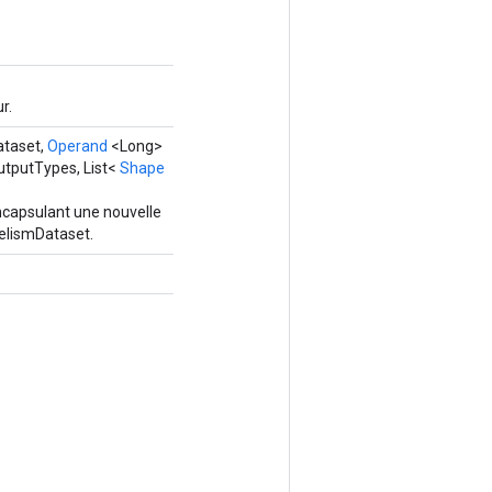
r.
ataset,
Operand
<Long>
utputTypes, List<
Shape
ncapsulant une nouvelle
elismDataset.