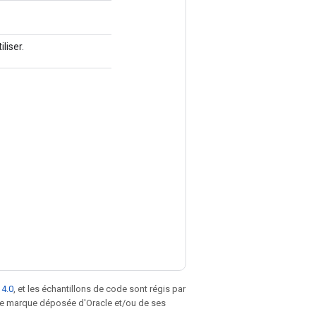
liser.
 4.0
, et les échantillons de code sont régis par
une marque déposée d'Oracle et/ou de ses