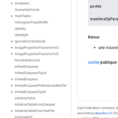
Gradients
portée
Guarantee
Const
Hash
Table
maxIntraOpPara
Histogram
Fixed
Width
Identity
Identity
N
Retour
Ignore
Errors
Dataset
une nouve
Image
Projective
Transform
V2
Image
Projective
Transform
V3
Immutable
Const
sortie
publique
Infeed
Dequeue
Infeed
Dequeue
Tuple
Infeed
Enqueue
Infeed
Enqueue
Prelinearized
Buffer
Infeed
Enqueue
Tuple
Initialize
Table
Initialize
Table
From
Dataset
Sauf indication contraire, 
Initialize
Table
From
Text
File
une licence
Apache 2.0
. P
Inplace
Add