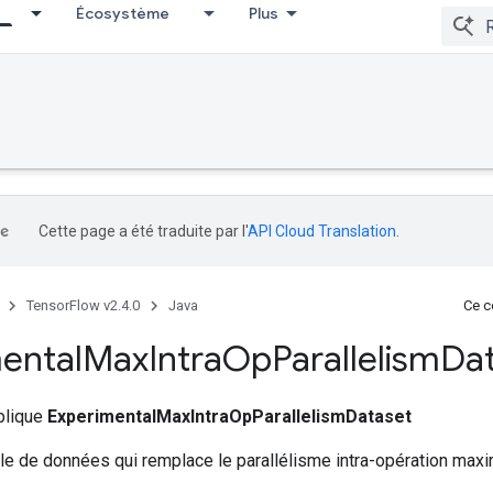
Écosystème
Plus
Cette page a été traduite par l'
API Cloud Translation
.
TensorFlow v2.4.0
Java
Ce co
ental
Max
Intra
Op
Parallelism
Da
ublique
ExperimentalMaxIntraOpParallelismDataset
e de données qui remplace le parallélisme intra-opération maxi