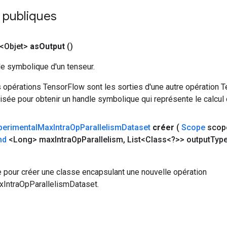
 publiques
<Objet>
as
Output
()
le symbolique d'un tenseur.
 opérations TensorFlow sont les sorties d'une autre opération T
isée pour obtenir un handle symbolique qui représente le calcul d
perimental
Max
Intra
Op
Parallelism
Dataset
créer
(
Scope
scop
nd
<Long> max
Intra
Op
Parallelism
,
List<Class<?>> output
Typ
 pour créer une classe encapsulant une nouvelle opération
IntraOpParallelismDataset.