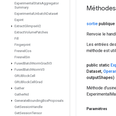
Experimental
Stats
Aggregator
Méthodes
Summary
Experimental
Unbatch
Dataset
Expint
sortie
publique 
Extract
Glimpse
V2
Extract
Volume
Patches
Renvoie le hand
Fill
Les entrées des
Fingerprint
méthode est util
Fresnel
Cos
Fresnel
Sin
Fused
Batch
Norm
Grad
V3
public static
Ex
Fused
Batch
Norm
V3
Dataset
,
Opera
GRUBlock
Cell
output
Shapes)
GRUBlock
Cell
Grad
Méthode d'usine
Gather
ExperimentalMax
Gather
Nd
Generate
Bounding
Box
Proposals
Get
Session
Handle
Paramètres
Get
Session
Tensor