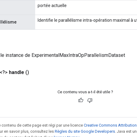
portée actuelle
Identifie le parallélisme intra-opération maximal à uti
llélisme
lle instance de ExperimentalMaxIntraOpParallelismDataset
 <?>
handle
()
Ce contenu vous a-t-il été utile ?
le contenu de cette page est régi par une licence
Creative Commons Attribution
our en savoir plus, consultez les
Règles du site Google Developers
. Java est 