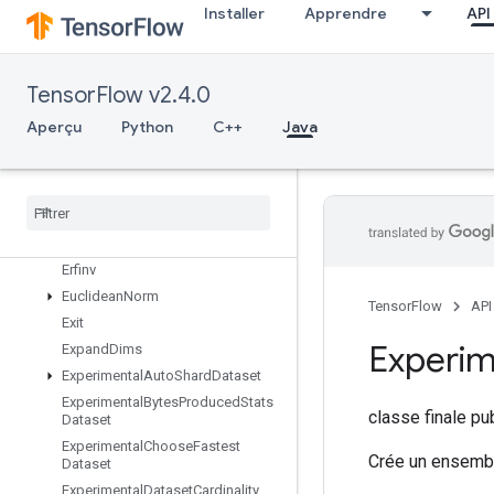
Installer
Apprendre
API
EmptyTensorList
EmptyTensorMap
EncodeProto
TensorFlow v2.4.0
EnqueueTPUEmbeddingIntegerBatch
EnqueueTPUEmbeddingRaggedTensorBatch
Aperçu
Python
C++
Java
EnqueueTPUEmbeddingSparseBatch
Enqueue
TPUEmbedding
Sparse
Tensor
Batch
Ensure
Shape
Enter
Erfinv
Euclidean
Norm
TensorFlow
API
Exit
Experim
Expand
Dims
Experimental
Auto
Shard
Dataset
Experimental
Bytes
Produced
Stats
classe finale p
Dataset
Experimental
Choose
Fastest
Crée un ensembl
Dataset
Experimental
Dataset
Cardinality