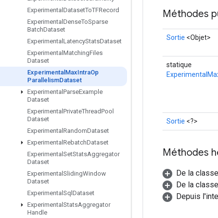
Experimental
Dataset
To
TFRecord
Méthodes p
Experimental
Dense
To
Sparse
Batch
Dataset
Sortie
<Objet>
Experimental
Latency
Stats
Dataset
Experimental
Matching
Files
Dataset
statique
Experimental
Max
Intra
Op
ExperimentalMax
Parallelism
Dataset
Experimental
Parse
Example
Dataset
Experimental
Private
Thread
Pool
Dataset
Sortie
<?>
Experimental
Random
Dataset
Experimental
Rebatch
Dataset
Méthodes h
Experimental
Set
Stats
Aggregator
Dataset
De la class
Experimental
Sliding
Window
Dataset
De la classe
Experimental
Sql
Dataset
Depuis l'int
Experimental
Stats
Aggregator
Handle