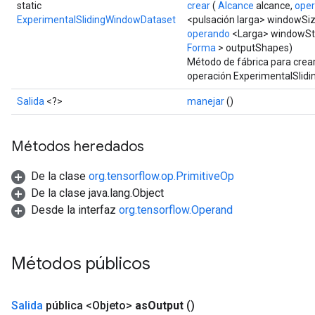
static
crear
(
Alcance
alcance,
ope
ExperimentalSlidingWindowDataset
<pulsación larga> windowSi
operando
<Larga> windowStri
Forma
> outputShapes)
Método de fábrica para crea
operación ExperimentalSlid
Salida
<?>
manejar
()
Métodos heredados
De la clase
org.tensorflow.op.PrimitiveOp
De la clase java.lang.Object
Desde la interfaz
org.tensorflow.Operand
Métodos públicos
Salida
pública <Objeto>
as
Output
()