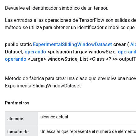
Devuelve el identificador simbólico de un tensor.
Las entradas a las operaciones de TensorFlow son salidas de
método se utiliza para obtener un identificador simbólico que 
public static
Experimental
Sliding
Window
Dataset
crear
(
Al
Dataset
,
operando
<pulsación larga> window
Size
,
operan
operando
<Larga> window
Stride
,
List <Class <? >> output
T
Método de fábrica para crear una clase que envuelva una nue
ExperimentalSlidingWindowDataset.
Parámetros
alcance actual
alcance
Un escalar que representa el número de elementos
tamaño de