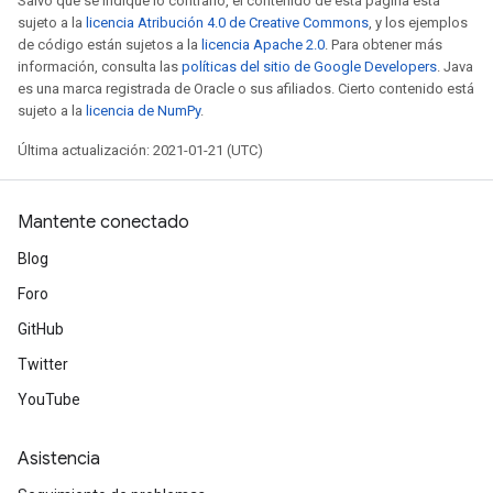
Salvo que se indique lo contrario, el contenido de esta página está
ntDescentParametersGradAccumDebug
sujeto a la
licencia Atribución 4.0 de Creative Commons
, y los ejemplos
de código están sujetos a la
licencia Apache 2.0
. Para obtener más
información, consulta las
políticas del sitio de Google Developers
. Java
es una marca registrada de Oracle o sus afiliados. Cierto contenido está
sujeto a la
licencia de NumPy
.
Última actualización: 2021-01-21 (UTC)
Mantente conectado
Blog
Foro
GitHub
Twitter
YouTube
Asistencia