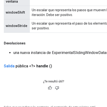
ventana
sGradAccumDebug
Un escalar que representa los pasos que mueven l
windowShift
rs
iteración. Debe ser positivo.
ersGradAccumDebug
Un escalar que representa el paso de los element
rs
windowStride
ser positivo.
ersGradAccumDebug
Parameters
Devoluciones
GradAccumDebug
una nueva instancia de ExperimentalSlidingWindowData
Parameters
ters
tersGradAccumDebug
Salida
pública <?>
handle
()
arameters
ParametersGradAccumDebug
¿Te resultó útil?
meters
ametersGradAccumDebug
rs
ersGradAccumDebug
tDescentParameters