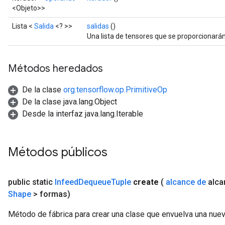
<Objeto>>
Lista <
Salida
<? >>
salidas
()
Una lista de tensores que se proporcionará
Métodos heredados
sGradAccumDebug
rs
De la clase
org.tensorflow.op.PrimitiveOp
ersGradAccumDebug
De la clase java.lang.Object
rs
Desde la interfaz java.lang.Iterable
ersGradAccumDebug
Parameters
Métodos públicos
GradAccumDebug
Parameters
ters
public static
Infeed
Dequeue
Tuple
create
(
alcance de
alca
tersGradAccumDebug
Shape
> formas)
arameters
ParametersGradAccumDebug
Método de fábrica para crear una clase que envuelva una nu
meters