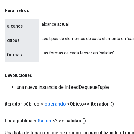
ametersGradAccumDebug
Parámetros
rs
ersGradAccumDebug
alcance actual
alcance
tDescentParameters
ntDescentParametersGradAccumDebug
Los tipos de elementos de cada elemento en "sali
dtipos
Las formas de cada tensor en "salidas".
formas
Devoluciones
una nueva instancia de InfeedDequeueTuple
iterador público <
operando
<Objeto>>
iterador
()
Lista pública <
Salida
<? >>
salidas
()
Una lista de tensores que se proporcionarán utilizando el me