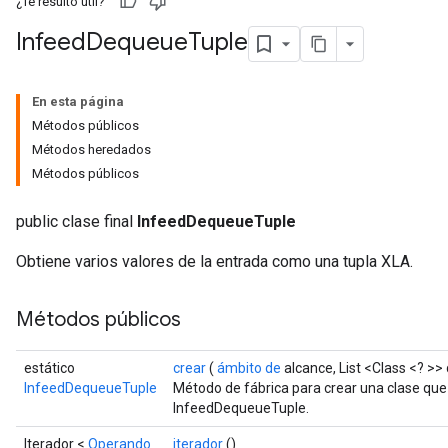
¿Te resultó útil?
Infeed
Dequeue
Tuple
En esta página
Métodos públicos
Métodos heredados
Métodos públicos
public clase final
InfeedDequeueTuple
Obtiene varios valores de la entrada como una tupla XLA.
Métodos públicos
estático
crear
(
ámbito de
alcance, List <Class <? >> 
InfeedDequeueTuple
Método de fábrica para crear una clase qu
InfeedDequeueTuple.
Iterador <
Operando
iterador
()