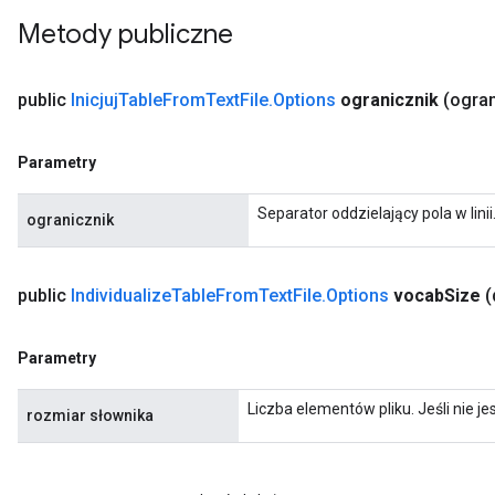
rs
Metody publiczne
ersGradAccumDebug
rs
ersGradAccumDebug
public
Inicjuj
Table
From
Text
File
.
Options
ogranicznik
(ogran
Parameters
Parametry
GradAccumDebug
Parameters
Separator oddzielający pola w linii
ogranicznik
ters
tersGradAccumDebug
arameters
public
Individualize
Table
From
Text
File
.
Options
vocab
Size
(
ParametersGradAccumDebug
meters
Parametry
ametersGradAccumDebug
rs
Liczba elementów pliku. Jeśli nie jes
ersGradAccumDebug
rozmiar słownika
tDescentParameters
ntDescentParametersGradAccumDebug