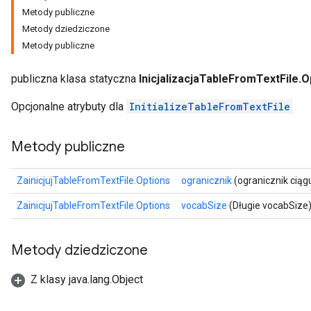
Metody publiczne
Metody dziedziczone
Metody publiczne
publiczna klasa statyczna
InicjalizacjaTableFromTextFile.O
Opcjonalne atrybuty dla
InitializeTableFromTextFile
Metody publiczne
ZainicjujTableFromTextFile.Options
ogranicznik
(ogranicznik ciąg
ZainicjujTableFromTextFile.Options
vocabSize
(Długie vocabSize
Metody dziedziczone
Z klasy java.lang.Object
sGradAccumDebug