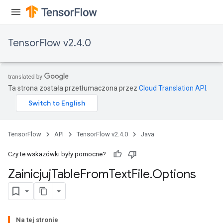
TensorFlow v2.4.0
Ta strona została przetłumaczona przez
Cloud Translation API
.
TensorFlow
API
TensorFlow v2.4.0
Java
Czy te wskazówki były pomocne?
Zainicjuj
Table
From
Text
File
.
Options
Na tej stronie